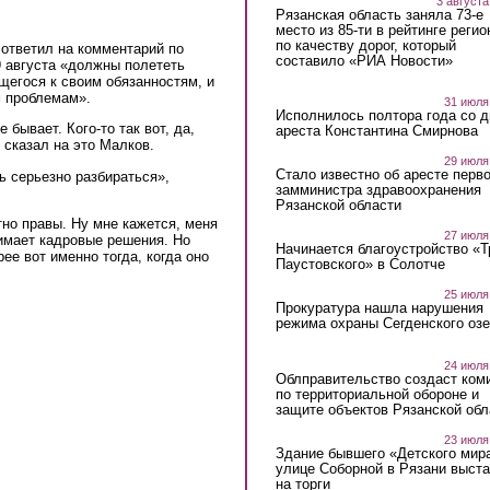
3 августа
Рязанская область заняла 73-е
место из 85-ти в рейтинге регио
по качеству дорог, который
ответил на комментарий по
составило «РИА Новости»
9 августа «должны полететь
щегося к своим обязанностям, и
м проблемам».
31 июля
Исполнилось полтора года со д
бывает. Кого-то так вот, да,
ареста Константина Смирнова
 сказал на это Малков.
29 июля
Стало известно об аресте перво
ь серьезно разбираться»,
замминистра здравоохранения
Рязанской области
тно правы. Ну мне кажется, меня
27 июля
имает кадровые решения. Но
Начинается благоустройство «
ее вот именно тогда, когда оно
Паустовского» в Солотче
25 июля
Прокуратура нашла нарушения
режима охраны Сегденского озе
24 июля
Облправительство создаст ком
по территориальной обороне и
защите объектов Рязанской обл
23 июля
Здание бывшего «Детского мир
улице Соборной в Рязани выст
на торги