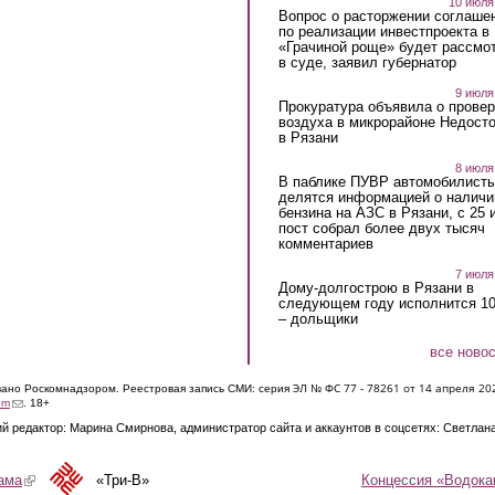
10 июля
Вопрос о расторжении соглаше
по реализации инвестпроекта в
«Грачиной роще» будет рассмо
в суде, заявил губернатор
9 июля
Прокуратура объявила о провер
воздуха в микрорайоне Недост
в Рязани
8 июля
В паблике ПУВР автомобилист
делятся информацией о наличи
бензина на АЗС в Рязани, с 25 
пост собрал более двух тысяч
комментариев
7 июля
Дому-долгострою в Рязани в
следующем году исполнится 10
– дольщики
все ново
ЭЛ № ФС 77 - 7826
1 от 14 апреля 20
овано Роскомнадзором. Реестровая запись СМИ: серия
(link sends e-mail)
om
. 18+
й редактор: Марина Смирнова, администратор сайта и аккаунтов в соцсетях: Светлан
Концессия «Водока
ама
(link is external)
«Три-В»