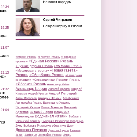
Не понят народом
 22:34
мове
Сергей Чиграков
Создал интригу в Рязани
 19:25
вода
 21:07
осили
«Атрон» Рязань
«Глобус» Рязань
«Городские
«Единая Россия» Рязань
проекты»
«Лучшие друзья» Рязань
«М5 Молл» Рязань
«Новая газета»
«Мещерская сторона»
 23:13
Рязань
«Сбербанк» Рязань
«Северная
нс»
компания»
«Справедливая Россия» Рязань
«Яблоко» Рязань
Александр Чайка
Александр Шерин
 21:32
Андрей
Алексей Фролов
что
Кашаев
Андрей Петруцкий
Андрей Красов
более
Аркадий Фомин
Антон Воробьев
Арт-Лужайка
Арт-лужайка Рязань
Беженцы из Украины
Валерий Рюмин
Виталий
Виктор Малюгин
 21:04
Артемов
Виталий Ларин
Владимир
Водоканал Рязани
Мимоглядов
Выборы в
Рязанской области
Выборы в Рязанскую городскую
тся
Думу
Выборы в Рязанскую областную Думу
Дашково-Песочня
Дмитрий Гудков
Евгений
Заборье
Игорь
Зызин
Застройка Рязани