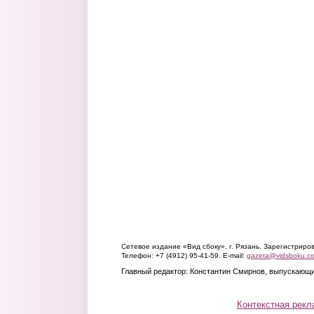
Сетевое издание «Вид сбоку», г. Рязань. Зарегистрир
Телефон: +7 (4912) 95-41-59. E-mail:
gazeta@vidsboku.c
Главный редактор: Константин Смирнов, выпускающи
Контекстная рекл