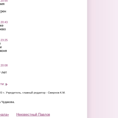
 20:55
ния
трен
 20:43
ке
оево
 23:25
ы
и
июня
 20:08
 лет
сти
20 г.
Учредитель, главный редактор - Смирнов К.М.
а Чудакова.
нала»
Неизвестный Павлов