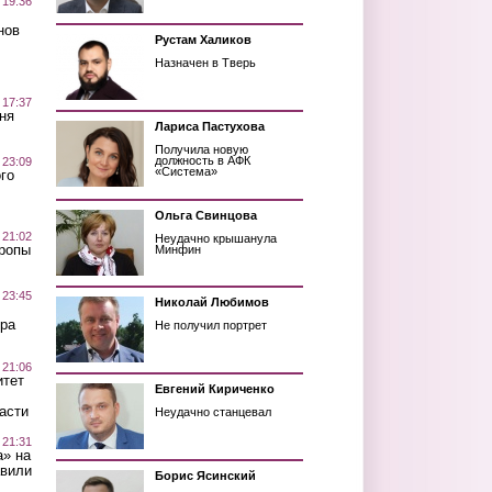
 19:36
нов
Рустам Халиков
Назначен в Тверь
 17:37
ня
Лариса Пастухова
Получила новую
должность в АФК
 23:09
«Система»
го
Ольга Свинцова
 21:02
Неудачно крышанула
Тропы
Минфин
 23:45
Николай Любимов
ра
Не получил портрет
 21:06
итет
Евгений Кириченко
асти
Неудачно станцевал
 21:31
а» на
авили
Борис Ясинский