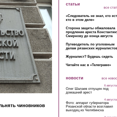
статьи
все ста
«Следователь не знал, кто ес
кто в этом деле»
Сторона защиты обжаловала
продление ареста Константин
Смирнову до конца августа
Путеводитель по уголовным
делам рязанских журналистов
Журналист? Будешь сидеть
Читайте нас в «Телеграме»
новости
все ново
6 августа
Олег Шалаев отпущен под
домашний арест
4 августа
Фото: аппарат губернатора
ольнять чиновников
Рязанской области возглавил
выходец из Челябинска