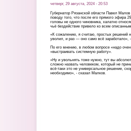
четверг, 29 августа, 2024 - 20:53
Губернатор Рязанской области Павел Малов 
поводу того, что после его прямого эфира 2
головы не одного чиновника, халатно относя
чьё бездействие привело ко всем описанны
«К сожалению, я считаю, простых решений не 
уволил, и раз — оно само всё заработало», -
По его мнению, в любом вопросе «надо очен
«выстраивать системную работу».
«Ну и увольнять тоже нужно, тут вы абсолю
сложно назвать человеком, который не прин
всё-таки это не универсальное решение, скор
необходимо», - сказал Малков.