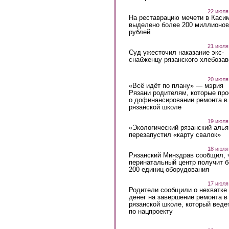
22 июля
На реставрацию мечети в Каси
выделено более 200 миллионов
рублей
21 июля
Суд ужесточил наказание экс-
снабженцу рязанского хлебоза
20 июля
«Всё идёт по плану» — мэрия
Рязани родителям, которые пр
о дофинансировании ремонта в
рязанской школе
19 июля
«Экологический рязанский алья
перезапустил «карту свалок»
18 июля
Рязанский Минздрав сообщил, 
перинатальный центр получит 
200 единиц оборудования
17 июля
Родители сообщили о нехватке
денег на завершение ремонта в
рязанской школе, который веде
по нацпроекту