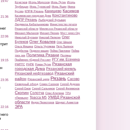
 19:47
Кочетков
Игорь Морозов
Игорь
Игорь Путин
Трубицын
Игорь Туровский
Игорь Яшин
Ирина
Касимов
Канищево
КПРФ Рязань
Кусова
Константиново
Касимовская городская Дума
 21:36
ЛДПР Рязань
Лыбедский бульвар
Людмила Кибальникова
Министерство печати
нег
Рязанской области
Минлесхоз Рязанской области
Михаил Малахов
Михаил Пронин
Мост через Оку
 22:06
Олег
Николай Булаев
Николай Пилюгин
Олег Ковалев
Булеков
Олег Шишов
трит
Ольга Чуляева
Ольга Мишина
Петр Пыленок
Подбелка
Поджоги машин
Пойма Павловки
Пойма
Политика Рязани
Поляны
трех рек
РГУ им. Есенина
Праймериз «Единой России»
 19:15
Рязанская
РМПТС
РНПК
Роман Путин
ин
городская Дума
Рязанский кремль
Рязанский
Рязанский нефтезавод
Рязань
район
Сасово
Рязанский цирк
 23:35
Северный обход
Семен Сазонов
Сергей Дудукин
ы
Сергей Ежов
Сергей Сальников
Сергей Филимонов
Скопин
Солотча
Спас-Клепики
ТРЦ
УМВД Рязанской
Трасса М5
«Премьер»
области
Шаукат Ахметов
Федор Провоторов
ЭРА
 22:16
тнего
м