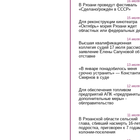
16 июля
В Рязани проведут фестиваль
«Сделано/рождён в СССР»
15 июля
Для реконструкции кинотеатра
«Октябрь» мэрия Рязани ждет
областных или федеральных де
14 июля
Высшая квалификационная
коллегия судей 17 июля рассмо
заявление Елены Сапуновой об
отставке
13 июля
«В январе понадобилось меня
срочно устранить» — Констант
Смирнов в суде
12 июля
Для обеспечения топливом
предприятий АПК «предпринят
дополнительные меры» -
облправительство
11 июля
В Рязанской области сельский
глава, сбивший насмерть 16-ле
подростка, приговорен к 7 года
колонии-поселения