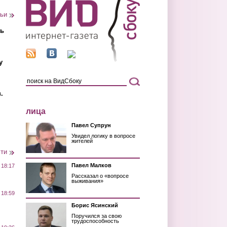
тьи
ть
у
.
лица
Павел Супрун
Увидел логику в вопросе
жителей
сти
Павел Малков
 18:17
Рассказал о «вопросе
выживания»
 18:59
Борис Ясинский
Поручился за свою
трудоспособность