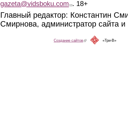
gazeta@vidsboku.com
(link sends e-mail)
. 18+
Главный редактор: Константин См
Смирнова, администратор сайта и 
Создание сайтов
(link is external)
«Три-В»