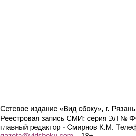
Сетевое издание «Вид сбоку», г. Рязан
ЭЛ № ФС
Реестровая запись СМИ: серия
главный редактор - Смирнов К.М. Телефо
gazeta@vidsboku.com
(link sends e-mail)
. 18+