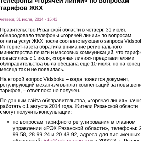
телефоны «горячей линии» по вопросам
тарифов ЖКХ
четверг, 31 июля, 2014 - 15:43
Правительство Рязанской области в четверг, 31 июля,
обнародовало телефоны «горячей линии» по вопросам
оплаты услуг ЖКХ после соответствующего запроса Vidsbo
Интернет-газета обратила внимание регионального
министерства печати и массовых коммуникаций, что тариф
повысились с 1 июля, «горячая линия» представителями
облправительства была обещана еще 10 июля, но на конец
месяца так и не появилась.
На второй вопрос Vidsboku – когда появится документ,
регулирующий механизм выплат компенсаций за повышен
тарифов, – ответ пока не получен.
По данным сайта облправительства, «горячая линия» начн
работать с 1 августа 2014 года. Жители Рязанской области
смогут получить консультации:
по вопросам тарифного регулирования в главном
управлении «РЭК Рязанской области», телефоны: 
99-58, 28-99-24 и 20-48-92, адреса для письменных
обращений:
info@rek.ryazan.ru
(link sends e-mail)
и 390013, г. Рязань