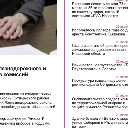
3 августа
Рязанская область заняла 73-е
место из 85-ти в рейтинге регио
по качеству дорог, который
составило «РИА Новости»
31 июля
Исполнилось полтора года со д
ареста Константина Смирнова
29 июля
Стало известно об аресте перво
замминистра здравоохранения
Рязанской области
27 июля
Начинается благоустройство «
лезнодорожного и
Паустовского» в Солотче
з комиссий
25 июля
Прокуратура нашла нарушения
режима охраны Сегденского озе
 исключила из избирательных
24 июля
миссии Октябрьского района
Облправительство создаст ком
сии Железнодорожного района
по территориальной обороне и
 освобождении от обязанностей
защите объектов Рязанской обл
23 июля
Здание бывшего «Детского мир
 администрации Рязани. В
улице Соборной в Рязани выст
едением выборов в гордуму.
на торги