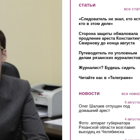
статьи
все ста
«Следователь не знал, кто ес
кто в этом деле»
Сторона защиты обжаловала
продление ареста Константин
Смирнову до конца августа
Путеводитель по уголовным
делам рязанских журналистов
Журналист? Будешь сидеть
Читайте нас в «Телеграме»
новости
все ново
6 августа
Олег Шалаев отпущен под
домашний арест
4 августа
Фото: аппарат губернатора
Рязанской области возглавил
выходец из Челябинска