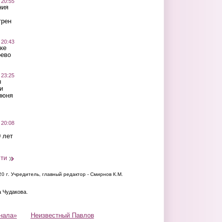
 20:55
ния
трен
 20:43
ке
оево
 23:25
ы
и
июня
 20:08
 лет
сти
20 г.
Учредитель, главный редактор - Смирнов К.М.
а Чудакова.
нала»
Неизвестный Павлов