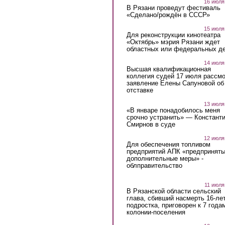
16 июля
В Рязани проведут фестиваль
«Сделано/рождён в СССР»
15 июля
Для реконструкции кинотеатра
«Октябрь» мэрия Рязани ждет
областных или федеральных де
14 июля
Высшая квалификационная
коллегия судей 17 июля рассмо
заявление Елены Сапуновой об
отставке
13 июля
«В январе понадобилось меня
срочно устранить» — Констант
Смирнов в суде
12 июля
Для обеспечения топливом
предприятий АПК «предпринят
дополнительные меры» -
облправительство
11 июля
В Рязанской области сельский
глава, сбивший насмерть 16-ле
подростка, приговорен к 7 года
колонии-поселения