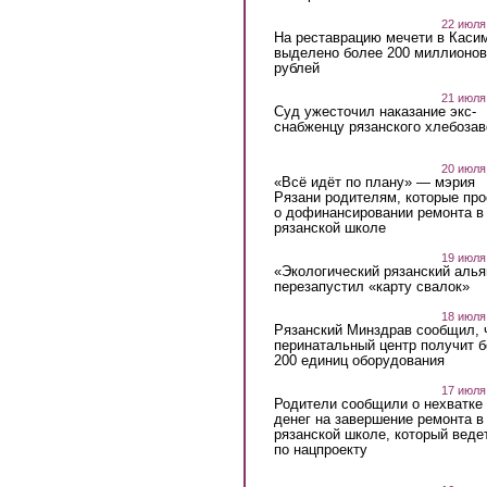
22 июля
На реставрацию мечети в Каси
выделено более 200 миллионов
рублей
21 июля
Суд ужесточил наказание экс-
снабженцу рязанского хлебоза
20 июля
«Всё идёт по плану» — мэрия
Рязани родителям, которые пр
о дофинансировании ремонта в
рязанской школе
19 июля
«Экологический рязанский алья
перезапустил «карту свалок»
18 июля
Рязанский Минздрав сообщил, 
перинатальный центр получит 
200 единиц оборудования
17 июля
Родители сообщили о нехватке
денег на завершение ремонта в
рязанской школе, который веде
по нацпроекту