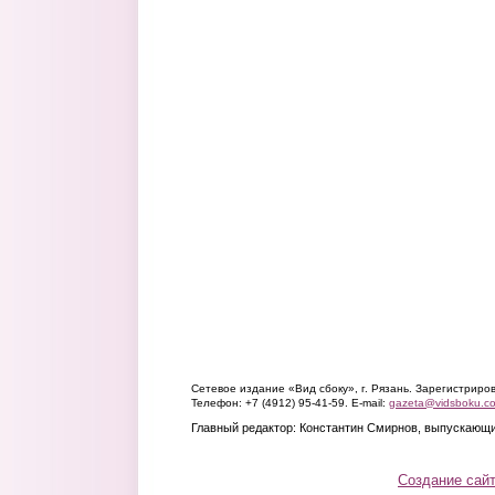
Сетевое издание «Вид сбоку», г. Рязань. Зарегистрир
Телефон: +7 (4912) 95-41-59. E-mail:
gazeta@vidsboku.c
Главный редактор: Константин Смирнов, выпускающи
Создание сай