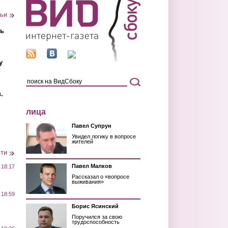
тьи
ть
у
.
лица
Павел Супрун
Увидел логику в вопросе
жителей
сти
Павел Малков
 18:17
Рассказал о «вопросе
выживания»
 18:59
Борис Ясинский
Поручился за свою
трудоспособность