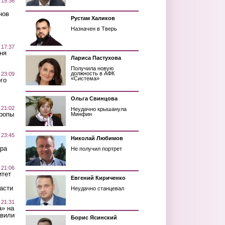
 19:36
нов
Рустам Халиков
Назначен в Тверь
 17:37
ня
Лариса Пастухова
Получила новую
должность в АФК
 23:09
«Система»
го
Ольга Свинцова
 21:02
Неудачно крышанула
Тропы
Минфин
 23:45
Николай Любимов
ра
Не получил портрет
 21:06
итет
Евгений Кириченко
асти
Неудачно станцевал
 21:31
а» на
авили
Борис Ясинский