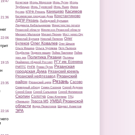
 19:47
Кочетков
Игорь Морозов
Игорь
Игорь Путин
Трубицын
Игорь Туровский
Игорь Яшин
Ирина
Касимов
Канищево
КПРФ Рязань
Кусова
Константиново
Касимовская городская Дума
 21:36
ЛДПР Рязань
Лыбедский бульвар
Людмила Кибальникова
Министерство печати
нег
Рязанской области
Минлесхоз Рязанской области
Михаил Малахов
Михаил Пронин
Мост через Оку
 22:06
Олег
Николай Булаев
Николай Пилюгин
Олег Ковалев
Булеков
Олег Шишов
трит
Ольга Чуляева
Ольга Мишина
Петр Пыленок
Подбелка
Поджоги машин
Пойма Павловки
Пойма
Политика Рязани
Поляны
трех рек
РГУ им. Есенина
Праймериз «Единой России»
 19:15
Рязанская
РМПТС
РНПК
Роман Путин
ин
городская Дума
Рязанский кремль
Рязанский
Рязанский нефтезавод
Рязань
район
Сасово
Рязанский цирк
 23:35
Северный обход
Семен Сазонов
Сергей Дудукин
ы
Сергей Ежов
Сергей Сальников
Сергей Филимонов
Скопин
Солотча
Спас-Клепики
ТРЦ
УМВД Рязанской
Трасса М5
«Премьер»
области
Шаукат Ахметов
Федор Провоторов
ЭРА
 22:16
тнего
м