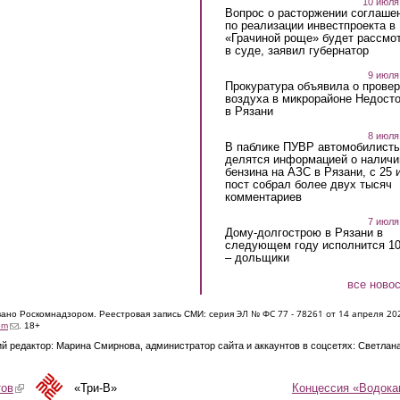
10 июля
Вопрос о расторжении соглаше
по реализации инвестпроекта в
«Грачиной роще» будет рассмо
в суде, заявил губернатор
9 июля
Прокуратура объявила о провер
воздуха в микрорайоне Недост
в Рязани
8 июля
В паблике ПУВР автомобилист
делятся информацией о наличи
бензина на АЗС в Рязани, с 25 
пост собрал более двух тысяч
комментариев
7 июля
Дому-долгострою в Рязани в
следующем году исполнится 10
– дольщики
все ново
ЭЛ № ФС 77 - 7826
1 от 14 апреля 20
овано Роскомнадзором. Реестровая запись СМИ: серия
(link sends e-mail)
om
. 18+
й редактор: Марина Смирнова, администратор сайта и аккаунтов в соцсетях: Светлан
Концессия «Водока
тов
(link is external)
«Три-В»