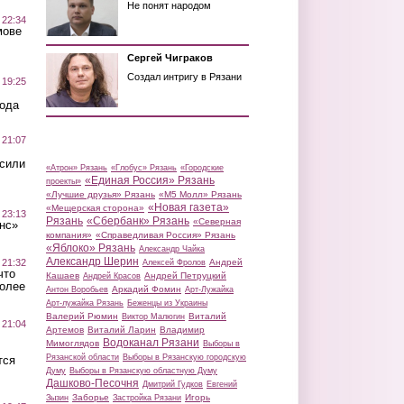
Не понят народом
 22:34
мове
Сергей Чиграков
Создал интригу в Рязани
 19:25
вода
 21:07
осили
«Атрон» Рязань
«Глобус» Рязань
«Городские
«Единая Россия» Рязань
проекты»
«Лучшие друзья» Рязань
«М5 Молл» Рязань
«Новая газета»
«Мещерская сторона»
 23:13
Рязань
«Сбербанк» Рязань
«Северная
нс»
компания»
«Справедливая Россия» Рязань
«Яблоко» Рязань
Александр Чайка
Александр Шерин
 21:32
Андрей
Алексей Фролов
что
Кашаев
Андрей Петруцкий
Андрей Красов
более
Аркадий Фомин
Антон Воробьев
Арт-Лужайка
Арт-лужайка Рязань
Беженцы из Украины
Валерий Рюмин
Виталий
Виктор Малюгин
 21:04
Артемов
Виталий Ларин
Владимир
Водоканал Рязани
Мимоглядов
Выборы в
Рязанской области
Выборы в Рязанскую городскую
тся
Думу
Выборы в Рязанскую областную Думу
Дашково-Песочня
Дмитрий Гудков
Евгений
Заборье
Игорь
Зызин
Застройка Рязани