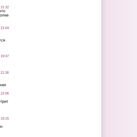
 21:32
что
более
 21:04
тся
 19:47
 21:36
нег
 22:06
трит
 19:15
ин