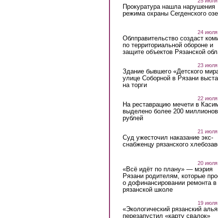
25 июля
Прокуратура нашла нарушения
режима охраны Сегденского озе
24 июля
Облправительство создаст ком
по территориальной обороне и
защите объектов Рязанской обл
23 июля
Здание бывшего «Детского мир
улице Соборной в Рязани выст
на торги
22 июля
На реставрацию мечети в Каси
выделено более 200 миллионов
рублей
21 июля
Суд ужесточил наказание экс-
снабженцу рязанского хлебоза
20 июля
«Всё идёт по плану» — мэрия
Рязани родителям, которые пр
о дофинансировании ремонта в
рязанской школе
19 июля
«Экологический рязанский алья
перезапустил «карту свалок»