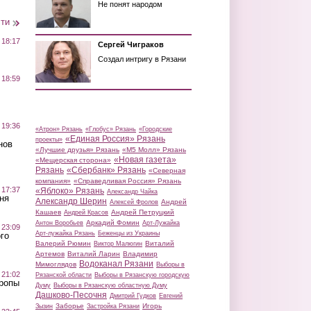
Не понят народом
сти
 18:17
Сергей Чиграков
Создал интригу в Рязани
 18:59
 19:36
«Атрон» Рязань
«Глобус» Рязань
«Городские
«Единая Россия» Рязань
проекты»
нов
«Лучшие друзья» Рязань
«М5 Молл» Рязань
«Новая газета»
«Мещерская сторона»
Рязань
«Сбербанк» Рязань
«Северная
компания»
«Справедливая Россия» Рязань
 17:37
«Яблоко» Рязань
Александр Чайка
ня
Александр Шерин
Андрей
Алексей Фролов
Кашаев
Андрей Петруцкий
Андрей Красов
Аркадий Фомин
Антон Воробьев
Арт-Лужайка
 23:09
Арт-лужайка Рязань
Беженцы из Украины
го
Валерий Рюмин
Виталий
Виктор Малюгин
Артемов
Виталий Ларин
Владимир
Водоканал Рязани
Мимоглядов
Выборы в
 21:02
Рязанской области
Выборы в Рязанскую городскую
Тропы
Думу
Выборы в Рязанскую областную Думу
Дашково-Песочня
Дмитрий Гудков
Евгений
Заборье
Игорь
Зызин
Застройка Рязани