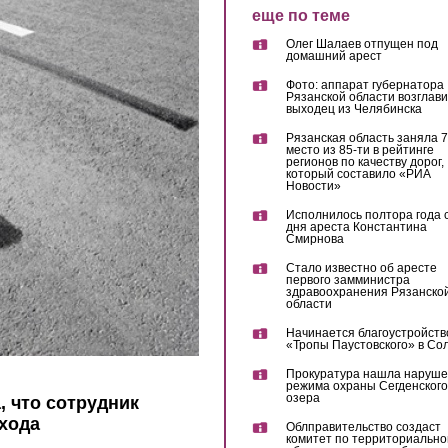
еще по теме
Олег Шалаев отпущен под
домашний арест
Фото: аппарат губернатора
Рязанской области возглав
выходец из Челябинска
Рязанская область заняла 7
место из 85-ти в рейтинге
регионов по качеству дорог,
который составило «РИА
Новости»
Исполнилось полтора года 
дня ареста Константина
Смирнова
Стало известно об аресте
первого замминистра
здравоохранения Рязанско
области
Начинается благоустройств
«Тропы Паустовского» в Со
Прокуратура нашла наруш
режима охраны Сегденского
озера
 что сотрудник
хода
Облправительство создаст
комитет по территориально