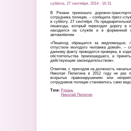
суббота, 27 сентября, 2014 - 16:31
В Рязани произошло дорожно-транспорт
сотрудника полиции, – сообщила пресс-слу
в субботу, 27 сентября. По предварительн
пешехода, который переходил дорогу в 
находился на службе и в форменной 
автомобилем.
«Пешеход обращался за медпомощью, по
отпустили молодого человека домой», – 
данному факту проводится проверка, в ходе
обстоятельства произошедшего, и принят
действующим законодательством».
Отметим, с приходом на должность начальн
Николая Пилюгина в 2012 году не раз п
вскрытых правонарушениях или неприя
сотрудников полиции становилось само вед
Тэги:
Рязань
Николай Пилюгин