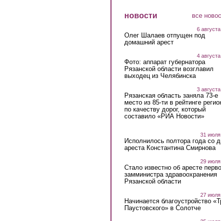
новости
все ново
6 августа
Олег Шалаев отпущен под
домашний арест
4 августа
Фото: аппарат губернатора
Рязанской области возглавил
выходец из Челябинска
3 августа
Рязанская область заняла 73-е
место из 85-ти в рейтинге регио
по качеству дорог, который
составило «РИА Новости»
31 июля
Исполнилось полтора года со д
ареста Константина Смирнова
29 июля
Стало известно об аресте перво
замминистра здравоохранения
Рязанской области
27 июля
Начинается благоустройство «
Паустовского» в Солотче