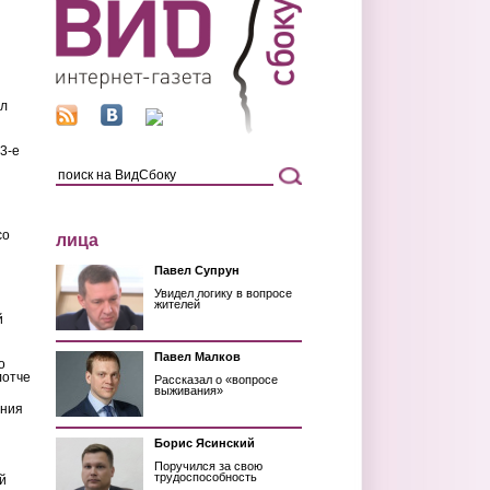
ил
3-е
со
лица
Павел Супрун
Увидел логику в вопросе
жителей
й
Павел Малков
о
лотче
Рассказал о «вопросе
выживания»
ения
Борис Ясинский
Поручился за свою
трудоспособность
й