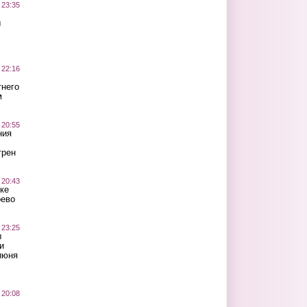
 23:35
ы
 22:16
тнего
м
 20:55
ния
трен
 20:43
ке
оево
 23:25
ы
и
июня
 20:08