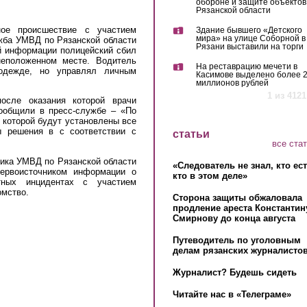
обороне и защите объектов
Рязанской области
ное происшествие с участием
Здание бывшего «Детского
мира» на улице Соборной в
жба УМВД по Рязанской области
Рязани выставили на торги
ой информации полицейский сбил
неположенном месте. Водитель
На реставрацию мечети в
одежде, но управлял личным
Касимове выделено более 
миллионов рублей
1 из 4121
сле оказания которой врачи
сообщили в пресс-службе – «По
 которой будут установлены все
ы решения в с соответствии с
статьи
все ста
ика УМВД по Рязанской области
«Следователь не знал, кто ес
ервоисточником информации о
кто в этом деле»
тных инцидентах с участием
омство.
Сторона защиты обжаловала
продление ареста Константин
Смирнову до конца августа
Путеводитель по уголовным
делам рязанских журналистов
Журналист? Будешь сидеть
Читайте нас в «Телеграме»