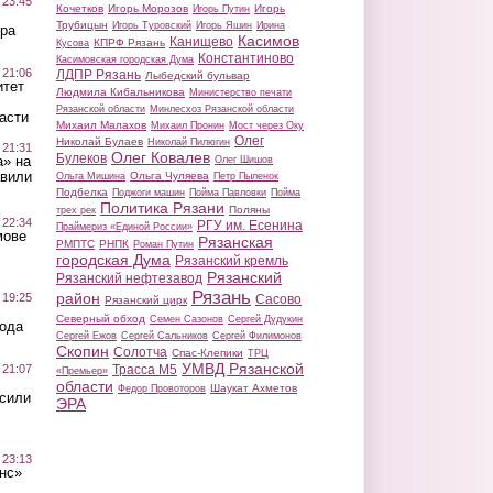
 23:45
Кочетков
Игорь Морозов
Игорь
Игорь Путин
Трубицын
Игорь Туровский
Игорь Яшин
Ирина
ра
Касимов
Канищево
КПРФ Рязань
Кусова
Константиново
Касимовская городская Дума
 21:06
ЛДПР Рязань
Лыбедский бульвар
итет
Людмила Кибальникова
Министерство печати
Рязанской области
Минлесхоз Рязанской области
асти
Михаил Малахов
Михаил Пронин
Мост через Оку
Олег
Николай Булаев
Николай Пилюгин
 21:31
Олег Ковалев
Булеков
а» на
Олег Шишов
авили
Ольга Чуляева
Ольга Мишина
Петр Пыленок
Подбелка
Поджоги машин
Пойма Павловки
Пойма
Политика Рязани
Поляны
трех рек
 22:34
РГУ им. Есенина
Праймериз «Единой России»
мове
Рязанская
РМПТС
РНПК
Роман Путин
городская Дума
Рязанский кремль
Рязанский
Рязанский нефтезавод
Рязань
район
 19:25
Сасово
Рязанский цирк
Северный обход
Семен Сазонов
Сергей Дудукин
вода
Сергей Ежов
Сергей Сальников
Сергей Филимонов
Скопин
Солотча
Спас-Клепики
ТРЦ
УМВД Рязанской
 21:07
Трасса М5
«Премьер»
области
Шаукат Ахметов
Федор Провоторов
осили
ЭРА
 23:13
нс»