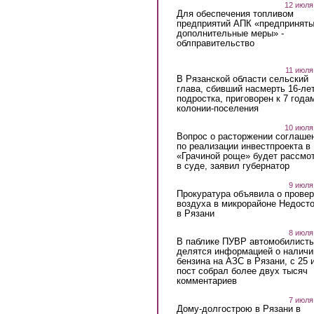
12 июля
Для обеспечения топливом
предприятий АПК «предпринят
дополнительные меры» -
облправительство
11 июля
В Рязанской области сельский
глава, сбивший насмерть 16-ле
подростка, приговорен к 7 года
колонии-поселения
10 июля
Вопрос о расторжении соглаше
по реализации инвестпроекта в
«Грачиной роще» будет рассмо
в суде, заявил губернатор
9 июля
Прокуратура объявила о провер
воздуха в микрорайоне Недост
в Рязани
8 июля
В паблике ПУВР автомобилист
делятся информацией о наличи
бензина на АЗС в Рязани, с 25 
пост собрал более двух тысяч
комментариев
7 июля
Дому-долгострою в Рязани в