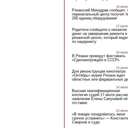
18 июля
Рязанский Минздрав сообщил, 
перинатальный центр получит 
200 единиц оборудования
17 июля
Родители сообщили о нехватке
денег на завершение ремонта в
рязанской школе, который веде
по нацпроекту
16 июля
В Рязани проведут фестиваль
«Сделано/рождён в СССР»
15 июля
Для реконструкции кинотеатра
«Октябрь» мэрия Рязани ждет
областных или федеральных де
14 июля
Высшая квалификационная
коллегия судей 17 июля рассмо
заявление Елены Сапуновой об
отставке
13 июля
«В январе понадобилось меня
срочно устранить» — Констант
Смирнов в суде