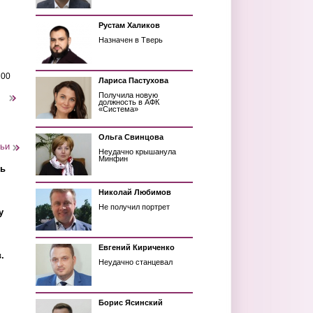
Рустам Халиков
Назначен в Тверь
200
Лариса Пастухова
Получила новую
следующая ›
должность в АФК
«Система»
Ольга Свинцова
тьи
Неудачно крышанула
Минфин
ть
Николай Любимов
Не получил портрет
у
Евгений Кириченко
.
Неудачно станцевал
Борис Ясинский