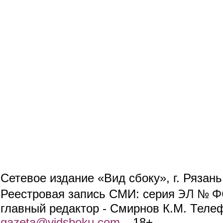
Сетевое издание «Вид сбоку», г. Рязан
ЭЛ № ФС
Реестровая запись СМИ: серия
главный редактор - Смирнов К.М. Телефо
gazeta@vidsboku.com
(link sends e-mail)
. 18+