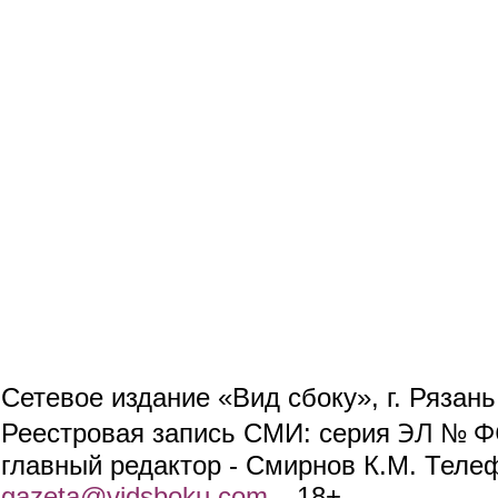
Сетевое издание «Вид сбоку», г. Рязан
ЭЛ № ФС
Реестровая запись СМИ: серия
главный редактор - Смирнов К.М. Телефо
gazeta@vidsboku.com
(link sends e-mail)
. 18+