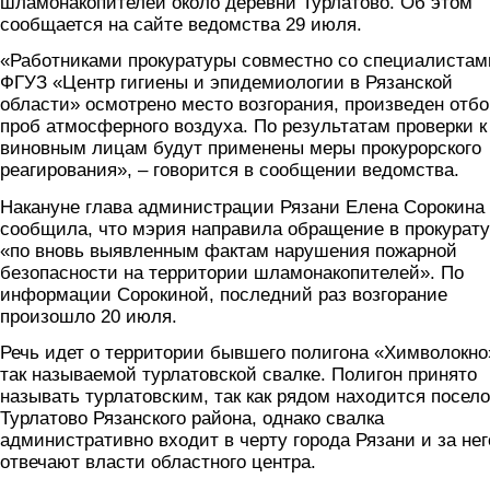
шламонакопителей около деревни Турлатово. Об этом
сообщается на сайте ведомства 29 июля.
«Работниками прокуратуры совместно со специалистам
ФГУЗ «Центр гигиены и эпидемиологии в Рязанской
области» осмотрено место возгорания, произведен отбо
проб атмосферного воздуха. По результатам проверки к
виновным лицам будут применены меры прокурорского
реагирования», – говорится в сообщении ведомства.
Накануне глава администрации Рязани Елена Сорокина
сообщила, что мэрия направила обращение в прокурат
«по вновь выявленным фактам нарушения пожарной
безопасности на территории шламонакопителей». По
информации Сорокиной, последний раз возгорание
произошло 20 июля.
Речь идет о территории бывшего полигона «Химволокно
так называемой турлатовской свалке. Полигон принято
называть турлатовским, так как рядом находится посело
Турлатово Рязанского района, однако свалка
административно входит в черту города Рязани и за нег
отвечают власти областного центра.