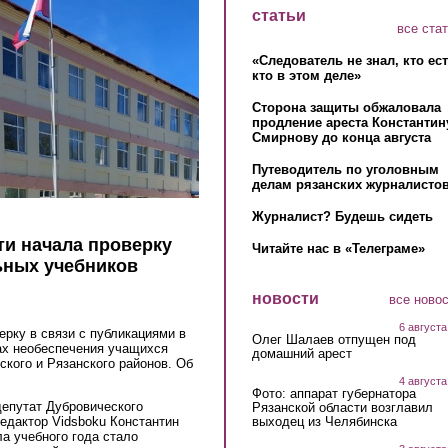
статьи
все ста
«Следователь не знал, кто ес
кто в этом деле»
Сторона защиты обжаловала
продление ареста Константин
Смирнову до конца августа
Путеводитель по уголовным
делам рязанских журналистов
Журналист? Будешь сидеть
ти начала проверку
Читайте нас в «Телеграме»
ьных учебников
новости
все ново
6 августа
ерку в связи с публикациями в
Олег Шалаев отпущен под
ах необеспечения учащихся
домашний арест
кого и Рязанского районов. Об
4 августа
Фото: аппарат губернатора
депутат Дубровического
Рязанской области возглавил
выходец из Челябинска
редактор Vidsboku Константин
а учебного года стало