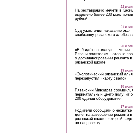
22 июля
На реставрацию мечети в Каси
выделено более 200 миллионов
рублей
21 июля
Суд ужесточил наказание экс-
снабженцу рязанского хлебоза
20 июля
«Всё идёт по плану» — мэрия
Рязани родителям, которые пр
о дофинансировании ремонта в
рязанской школе
19 июля
«Экологический рязанский алья
перезапустил «карту свалок»
18 июля
Рязанский Минздрав сообщил, 
перинатальный центр получит 
200 единиц оборудования
17 июля
Родители сообщили о нехватке
денег на завершение ремонта в
рязанской школе, который веде
по нацпроекту