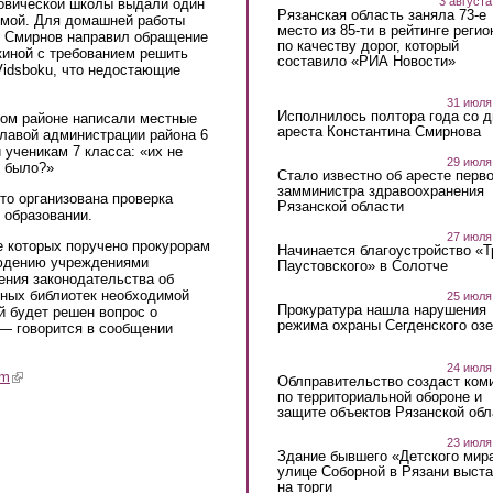
3 августа
ровической школы выдали один
Рязанская область заняла 73-е
домой. Для домашней работы
место из 85-ти в рейтинге регио
. Смирнов направил обращение
по качеству дорог, который
киной с требованием решить
составило «РИА Новости»
Vidsboku, что недостающие
31 июля
Исполнилось полтора года со д
ом районе написали местные
ареста Константина Смирнова
главой администрации района 6
 ученикам 7 класса: «их не
29 июля
е было?»
Стало известно об аресте перво
замминистра здравоохранения
то организована проверка
Рязанской области
 образовании.
27 июля
е которых поручено прокурорам
Начинается благоустройство «
людению учреждениями
Паустовского» в Солотче
ения законодательства об
ьных библиотек необходимой
25 июля
Прокуратура нашла нарушения
й будет решен вопрос о
режима охраны Сегденского озе
 — говорится в сообщении
24 июля
am
(link is external)
Облправительство создаст ком
по территориальной обороне и
защите объектов Рязанской обл
23 июля
Здание бывшего «Детского мир
улице Соборной в Рязани выст
на торги