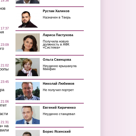
 19:36
нов
Рустам Халиков
Назначен в Тверь
 17:37
ня
Лариса Пастухова
Получила новую
должность в АФК
 23:09
«Система»
го
Ольга Свинцова
 21:02
Неудачно крышанула
Тропы
Минфин
 23:45
Николай Любимов
ра
Не получил портрет
 21:06
итет
Евгений Кириченко
асти
Неудачно станцевал
 21:31
а» на
авили
Борис Ясинский