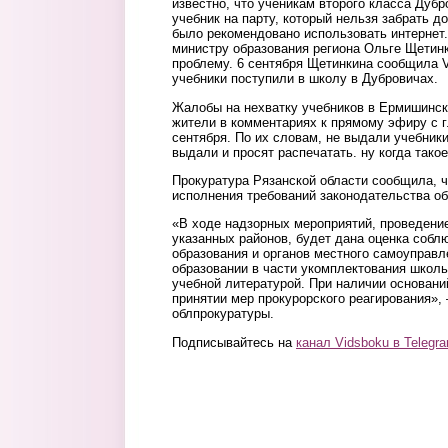
известно, что ученикам второго класса Дуб
учебник на парту, который нельзя забрать 
было рекомендовано использовать интернет
министру образования региона Ольге Щетин
проблему. 6 сентября Щетинкина сообщила 
учебники поступили в школу в Дубровичах.
Жалобы на нехватку учебников в Ермишинск
жители в комментариях к прямому эфиру с 
сентября. По их словам, не выдали учебники
выдали и просят распечатать. ну когда тако
Прокуратура Рязанской области сообщила, ч
исполнения требований законодательства об
«В ходе надзорных мероприятий, проведени
указанных районов, будет дана оценка соб
образования и органов местного самоуправл
образовании в части укомплектования школ
учебной литературой. При наличии основани
принятии мер прокурорского реагирования»,
облпрокуратуры.
Подписывайтесь на
канал Vidsboku в Telegr