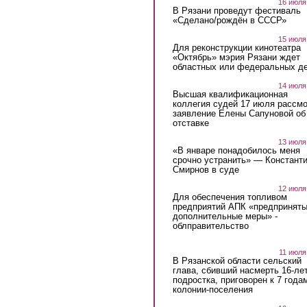
16 июля
В Рязани проведут фестиваль
«Сделано/рождён в СССР»
15 июля
Для реконструкции кинотеатра
«Октябрь» мэрия Рязани ждет
областных или федеральных де
14 июля
Высшая квалификационная
коллегия судей 17 июля рассмо
заявление Елены Сапуновой об
отставке
13 июля
«В январе понадобилось меня
срочно устранить» — Констант
Смирнов в суде
12 июля
Для обеспечения топливом
предприятий АПК «предпринят
дополнительные меры» -
облправительство
11 июля
В Рязанской области сельский
глава, сбивший насмерть 16-ле
подростка, приговорен к 7 года
колонии-поселения