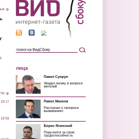
тьи
ть
у
.
лица
Павел Супрун
Увидел логику в вопросе
жителей
сти
Павел Малков
 18:17
Рассказал о «вопросе
выживания»
 18:59
Борис Ясинский
Поручился за свою
трудоспособность