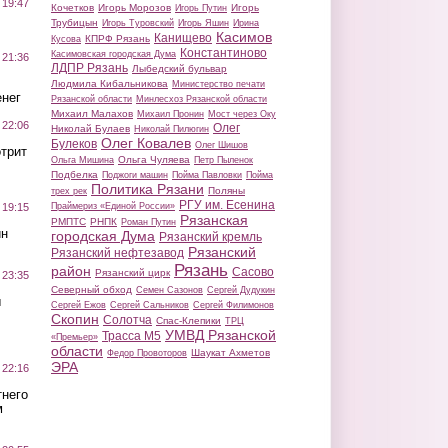
 19:47
Кочетков
Игорь Морозов
Игорь
Игорь Путин
Трубицын
Игорь Туровский
Игорь Яшин
Ирина
Касимов
Канищево
КПРФ Рязань
Кусова
Константиново
Касимовская городская Дума
 21:36
ЛДПР Рязань
Лыбедский бульвар
Людмила Кибальникова
Министерство печати
нег
Рязанской области
Минлесхоз Рязанской области
Михаил Малахов
Михаил Пронин
Мост через Оку
 22:06
Олег
Николай Булаев
Николай Пилюгин
Олег Ковалев
Булеков
Олег Шишов
трит
Ольга Чуляева
Ольга Мишина
Петр Пыленок
Подбелка
Поджоги машин
Пойма Павловки
Пойма
Политика Рязани
Поляны
трех рек
РГУ им. Есенина
Праймериз «Единой России»
 19:15
Рязанская
РМПТС
РНПК
Роман Путин
ин
городская Дума
Рязанский кремль
Рязанский
Рязанский нефтезавод
Рязань
район
Сасово
Рязанский цирк
 23:35
Северный обход
Семен Сазонов
Сергей Дудукин
ы
Сергей Ежов
Сергей Сальников
Сергей Филимонов
Скопин
Солотча
Спас-Клепики
ТРЦ
УМВД Рязанской
Трасса М5
«Премьер»
области
Шаукат Ахметов
Федор Провоторов
ЭРА
 22:16
тнего
м