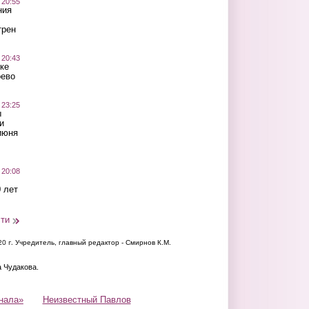
 20:55
ния
трен
 20:43
ке
оево
 23:25
ы
и
июня
 20:08
 лет
сти
20 г.
Учредитель, главный редактор - Смирнов К.М.
а Чудакова.
нала»
Неизвестный Павлов