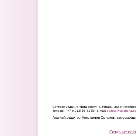
Сетевое издание «Вид сбоку», г. Рязань. Зарегистрир
Телефон: +7 (4912) 95-41-59. E-mail:
gazeta@vidsboku.c
Главный редактор: Константин Смирнов, выпускающи
Создание сай