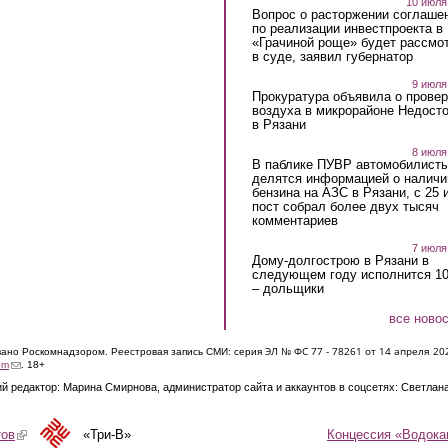
10 июля
Вопрос о расторжении соглаше
по реализации инвестпроекта в
«Грачиной роще» будет рассмо
в суде, заявил губернатор
9 июля
Прокуратура объявила о провер
воздуха в микрорайоне Недост
в Рязани
8 июля
В паблике ПУВР автомобилист
делятся информацией о наличи
бензина на АЗС в Рязани, с 25 
пост собрал более двух тысяч
комментариев
7 июля
Дому-долгострою в Рязани в
следующем году исполнится 10
– дольщики
все ново
ЭЛ № ФС 77 - 7826
1 от 14 апреля 20
овано Роскомнадзором. Реестровая запись СМИ: серия
(link sends e-mail)
om
. 18+
й редактор: Марина Смирнова, администратор сайта и аккаунтов в соцсетях: Светлан
Концессия «Водока
тов
(link is external)
«Три-В»