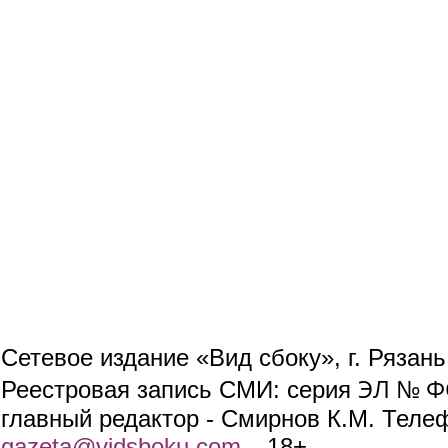
Сетевое издание «Вид сбоку», г. Рязан
ЭЛ № ФС
Реестровая запись СМИ: серия
главный редактор - Смирнов К.М. Телефо
gazeta@vidsboku.com
(link sends e-mail)
. 18+