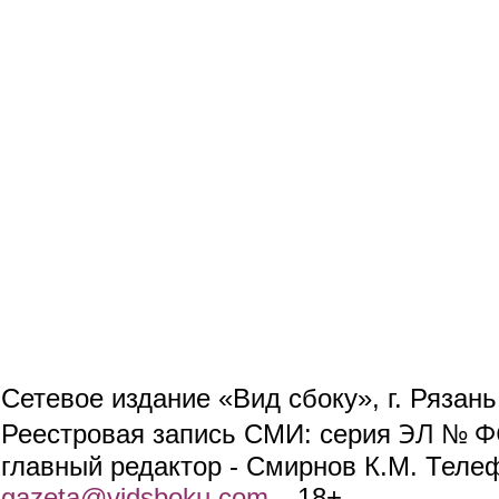
Сетевое издание «Вид сбоку», г. Рязан
ЭЛ № ФС
Реестровая запись СМИ: серия
главный редактор - Смирнов К.М. Телефо
gazeta@vidsboku.com
(link sends e-mail)
. 18+