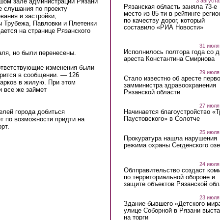
3 августа
льшом зале администрации Рязани
Рязанская область заняла 73-е
е слушания по проекту
место из 85-ти в рейтинге регио
вания и застройки,
по качеству дорог, который
 Трубежа, Павловки и Плетенки
составило «РИА Новости»
ается на странице Рязанского
ternal)
31 июля
Исполнилось полтора года со д
ля, но были перенесены.
ареста Константина Смирнова
ответствующие изменения были
29 июля
орится в сообщении. — 126
Стало известно об аресте перво
парков в жилую. При этом
замминистра здравоохранения
и все же займет
Рязанской области
27 июля
телей города добиться
Начинается благоустройство «
Паустовского» в Солотче
т по возможности придти на
орт.
25 июля
Прокуратура нашла нарушения
режима охраны Сегденского озе
24 июля
Облправительство создаст ком
по территориальной обороне и
защите объектов Рязанской обл
23 июля
Здание бывшего «Детского мир
улице Соборной в Рязани выст
на торги