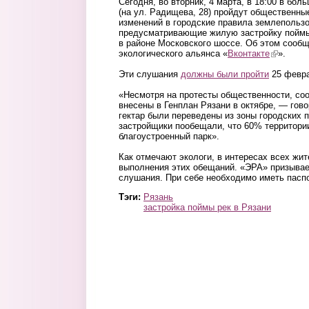
Сегодня, во вторник, 4 марта, в 18:00 в бо
(на ул. Радищева, 28) пройдут общественны
изменений в городские правила землепользо
предусматривающие жилую застройку поймы
в районе Московского шоссе. Об этом сообщ
экологического альянса «
Вконтакте
(link is ex
».
Эти слушания
должны были пройти
25 февра
«Несмотря на протесты общественности, со
внесены в Генплан Рязани в октябре, — гов
гектар были переведены из зоны городских 
застройщики пообещали, что 60% территори
благоустроенный парк».
Как отмечают экологи, в интересах всех жи
выполнения этих обещаний. «ЭРА» призывае
слушания. При себе необходимо иметь пасп
Тэги:
Рязань
застройка поймы рек в Рязани