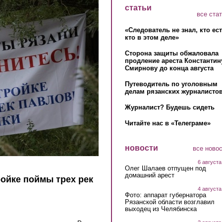
статьи
все ста
«Следователь не знал, кто ес
кто в этом деле»
Сторона защиты обжаловала
продление ареста Константин
Смирнову до конца августа
Путеводитель по уголовным
делам рязанских журналистов
Журналист? Будешь сидеть
Читайте нас в «Телеграме»
новости
все ново
6 августа
Олег Шалаев отпущен под
домашний арест
ойке поймы трех рек
4 августа
Фото: аппарат губернатора
Рязанской области возглавил
выходец из Челябинска