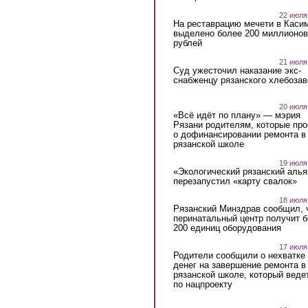
22 июля
На реставрацию мечети в Каси
выделено более 200 миллионов
рублей
21 июля
Суд ужесточил наказание экс-
снабженцу рязанского хлебоза
20 июля
«Всё идёт по плану» — мэрия
Рязани родителям, которые пр
о дофинансировании ремонта в
рязанской школе
19 июля
«Экологический рязанский алья
перезапустил «карту свалок»
18 июля
Рязанский Минздрав сообщил, 
перинатальный центр получит 
200 единиц оборудования
17 июля
Родители сообщили о нехватке
денег на завершение ремонта в
рязанской школе, который веде
по нацпроекту