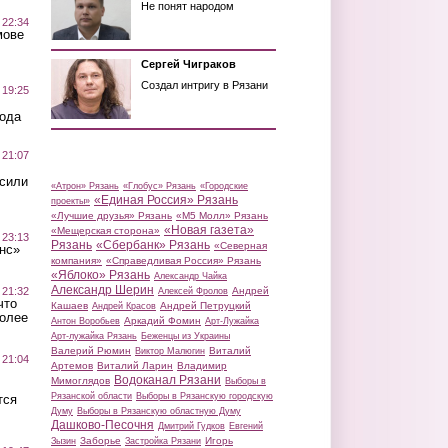
Не понят народом
 22:34
мове
Сергей Чиграков
Создал интригу в Рязани
 19:25
вода
 21:07
осили
«Атрон» Рязань
«Глобус» Рязань
«Городские
«Единая Россия» Рязань
проекты»
«Лучшие друзья» Рязань
«М5 Молл» Рязань
«Новая газета»
«Мещерская сторона»
 23:13
Рязань
«Сбербанк» Рязань
«Северная
нс»
компания»
«Справедливая Россия» Рязань
«Яблоко» Рязань
Александр Чайка
Александр Шерин
 21:32
Андрей
Алексей Фролов
что
Кашаев
Андрей Петруцкий
Андрей Красов
более
Аркадий Фомин
Антон Воробьев
Арт-Лужайка
Арт-лужайка Рязань
Беженцы из Украины
Валерий Рюмин
Виталий
Виктор Малюгин
 21:04
Артемов
Виталий Ларин
Владимир
Водоканал Рязани
Мимоглядов
Выборы в
Рязанской области
Выборы в Рязанскую городскую
тся
Думу
Выборы в Рязанскую областную Думу
Дашково-Песочня
Дмитрий Гудков
Евгений
Заборье
Игорь
Зызин
Застройка Рязани