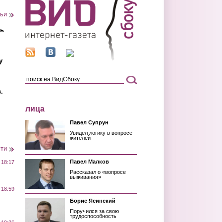
тьи
ть
у
.
лица
Павел Супрун
Увидел логику в вопросе
жителей
сти
Павел Малков
 18:17
Рассказал о «вопросе
выживания»
 18:59
Борис Ясинский
Поручился за свою
трудоспособность