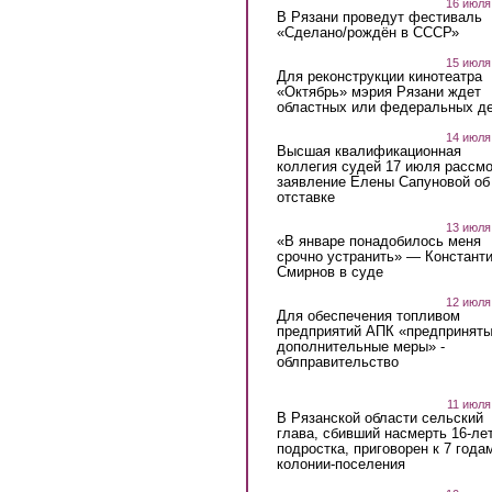
16 июля
В Рязани проведут фестиваль
«Сделано/рождён в СССР»
15 июля
Для реконструкции кинотеатра
«Октябрь» мэрия Рязани ждет
областных или федеральных де
14 июля
Высшая квалификационная
коллегия судей 17 июля рассмо
заявление Елены Сапуновой об
отставке
13 июля
«В январе понадобилось меня
срочно устранить» — Констант
Смирнов в суде
12 июля
Для обеспечения топливом
предприятий АПК «предпринят
дополнительные меры» -
облправительство
11 июля
В Рязанской области сельский
глава, сбивший насмерть 16-ле
подростка, приговорен к 7 года
колонии-поселения