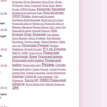
 19:47
Кочетков
Игорь Морозов
Игорь
Игорь Путин
Трубицын
Игорь Туровский
Игорь Яшин
Ирина
Касимов
Канищево
КПРФ Рязань
Кусова
Константиново
Касимовская городская Дума
 21:36
ЛДПР Рязань
Лыбедский бульвар
Людмила Кибальникова
Министерство печати
нег
Рязанской области
Минлесхоз Рязанской области
Михаил Малахов
Михаил Пронин
Мост через Оку
 22:06
Олег
Николай Булаев
Николай Пилюгин
Олег Ковалев
Булеков
Олег Шишов
трит
Ольга Чуляева
Ольга Мишина
Петр Пыленок
Подбелка
Поджоги машин
Пойма Павловки
Пойма
Политика Рязани
Поляны
трех рек
РГУ им. Есенина
Праймериз «Единой России»
 19:15
Рязанская
РМПТС
РНПК
Роман Путин
ин
городская Дума
Рязанский кремль
Рязанский
Рязанский нефтезавод
Рязань
район
Сасово
Рязанский цирк
 23:35
Северный обход
Семен Сазонов
Сергей Дудукин
ы
Сергей Ежов
Сергей Сальников
Сергей Филимонов
Скопин
Солотча
Спас-Клепики
ТРЦ
УМВД Рязанской
Трасса М5
«Премьер»
области
Шаукат Ахметов
Федор Провоторов
ЭРА
 22:16
тнего
м