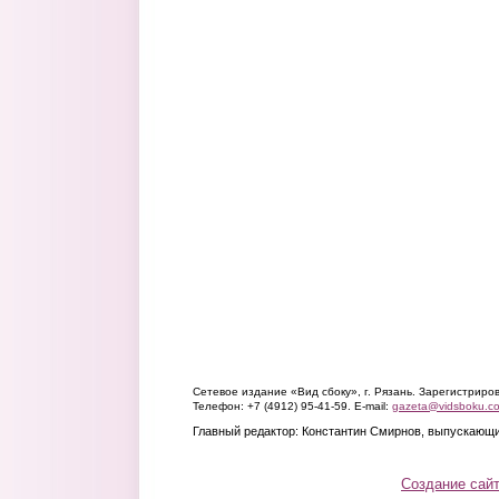
Сетевое издание «Вид сбоку», г. Рязань. Зарегистрир
Телефон: +7 (4912) 95-41-59. E-mail:
gazeta@vidsboku.c
Главный редактор: Константин Смирнов, выпускающи
Создание сай