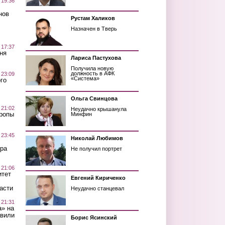
 19:36
нов
Рустам Халиков
Назначен в Тверь
 17:37
ня
Лариса Пастухова
Получила новую
должность в АФК
 23:09
«Система»
го
Ольга Свинцова
 21:02
Неудачно крышанула
Тропы
Минфин
 23:45
Николай Любимов
ра
Не получил портрет
 21:06
итет
Евгений Кириченко
асти
Неудачно станцевал
 21:31
а» на
авили
Борис Ясинский