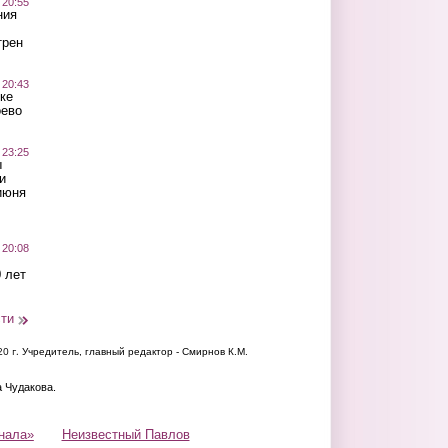
 20:55
ния
трен
 20:43
ке
оево
 23:25
ы
и
июня
 20:08
 лет
сти
20 г.
Учредитель, главный редактор - Смирнов К.М.
а Чудакова.
нала»
Неизвестный Павлов