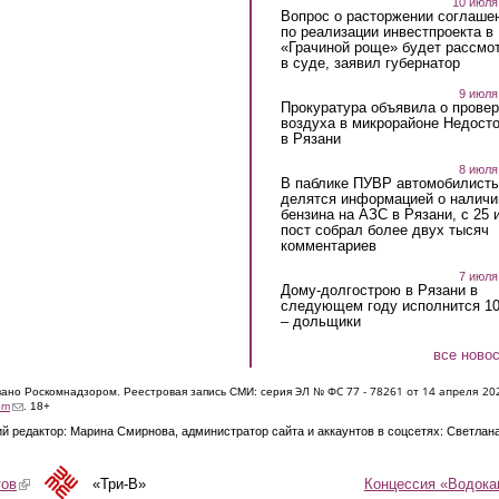
10 июля
Вопрос о расторжении соглаше
по реализации инвестпроекта в
«Грачиной роще» будет рассмо
в суде, заявил губернатор
9 июля
Прокуратура объявила о провер
воздуха в микрорайоне Недост
в Рязани
8 июля
В паблике ПУВР автомобилист
делятся информацией о наличи
бензина на АЗС в Рязани, с 25 
пост собрал более двух тысяч
комментариев
7 июля
Дому-долгострою в Рязани в
следующем году исполнится 10
– дольщики
все ново
ЭЛ № ФС 77 - 7826
1 от 14 апреля 20
овано Роскомнадзором. Реестровая запись СМИ: серия
(link sends e-mail)
om
. 18+
й редактор: Марина Смирнова, администратор сайта и аккаунтов в соцсетях: Светлан
Концессия «Водока
тов
(link is external)
«Три-В»