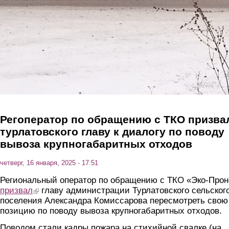
Регоператор по обращению с ТКО призва
турлатовского главу к диалогу по поводу
вывоза крупногабаритных отходов
четверг, 16 января, 2025 - 17:51
Региональный оператор по обращению с ТКО «Эко-Прон
призвал
(link is external)
главу администрации Турлатовского сельског
поселения Александра Комиссарова пересмотреть свою
позицию по поводу вывоза крупногабаритных отходов.
Поводом стали кадры пожара на стихийной свалке (на