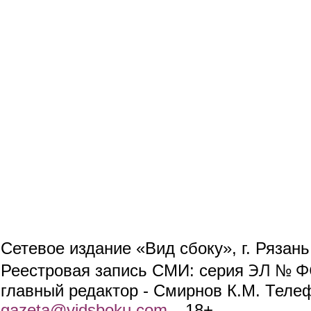
Сетевое издание «Вид сбоку», г. Рязан
ЭЛ № ФС
Реестровая запись СМИ: серия
главный редактор - Смирнов К.М. Телефо
gazeta@vidsboku.com
(link sends e-mail)
. 18+