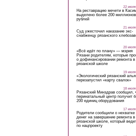
22 июля
На реставрацию мечети в Каси
выделено более 200 миллионов
рублей
21 июля
Суд ужесточил наказание экс-
снабженцу рязанского хлебоза
20 июля
«Всё идёт по плану» — мэрия
Рязани родителям, которые пр
о дофинансировании ремонта в
рязанской школе
19 июля
«Экологический рязанский алья
перезапустил «карту свалок»
18 июля
Рязанский Минздрав сообщил, 
перинатальный центр получит 
200 единиц оборудования
17 июля
Родители сообщили о нехватке
денег на завершение ремонта в
рязанской школе, который веде
по нацпроекту