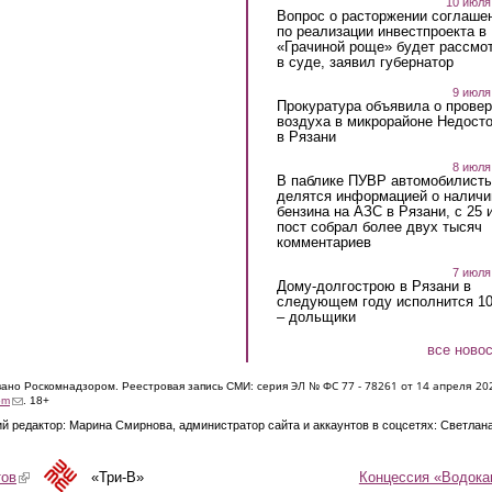
10 июля
Вопрос о расторжении соглаше
по реализации инвестпроекта в
«Грачиной роще» будет рассмо
в суде, заявил губернатор
9 июля
Прокуратура объявила о провер
воздуха в микрорайоне Недост
в Рязани
8 июля
В паблике ПУВР автомобилист
делятся информацией о наличи
бензина на АЗС в Рязани, с 25 
пост собрал более двух тысяч
комментариев
7 июля
Дому-долгострою в Рязани в
следующем году исполнится 10
– дольщики
все ново
ЭЛ № ФС 77 - 7826
1 от 14 апреля 20
овано Роскомнадзором. Реестровая запись СМИ: серия
(link sends e-mail)
om
. 18+
й редактор: Марина Смирнова, администратор сайта и аккаунтов в соцсетях: Светлан
Концессия «Водока
тов
(link is external)
«Три-В»