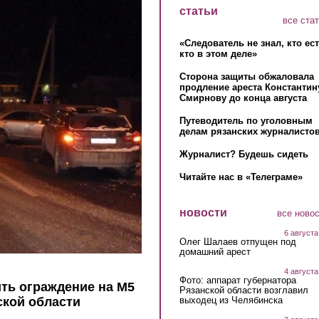
статьи
все ста
«Следователь не знал, кто ес
кто в этом деле»
Сторона защиты обжаловала
продление ареста Константин
Смирнову до конца августа
Путеводитель по уголовным
делам рязанских журналистов
Журналист? Будешь сидеть
Читайте нас в «Телеграме»
новости
все ново
6 августа
Олег Шалаев отпущен под
домашний арест
4 августа
Фото: аппарат губернатора
ть ограждение на М5
Рязанской области возглавил
выходец из Челябинска
ской области