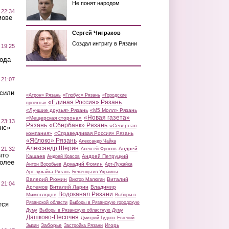
Не понят народом
 22:34
мове
Сергей Чиграков
Создал интригу в Рязани
 19:25
вода
 21:07
осили
«Атрон» Рязань
«Глобус» Рязань
«Городские
«Единая Россия» Рязань
проекты»
«Лучшие друзья» Рязань
«М5 Молл» Рязань
«Новая газета»
«Мещерская сторона»
 23:13
Рязань
«Сбербанк» Рязань
«Северная
нс»
компания»
«Справедливая Россия» Рязань
«Яблоко» Рязань
Александр Чайка
Александр Шерин
 21:32
Андрей
Алексей Фролов
что
Кашаев
Андрей Петруцкий
Андрей Красов
более
Аркадий Фомин
Антон Воробьев
Арт-Лужайка
Арт-лужайка Рязань
Беженцы из Украины
Валерий Рюмин
Виталий
Виктор Малюгин
 21:04
Артемов
Виталий Ларин
Владимир
Водоканал Рязани
Мимоглядов
Выборы в
Рязанской области
Выборы в Рязанскую городскую
тся
Думу
Выборы в Рязанскую областную Думу
Дашково-Песочня
Дмитрий Гудков
Евгений
Заборье
Игорь
Зызин
Застройка Рязани