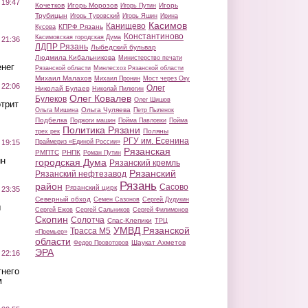
 19:47
Кочетков
Игорь Морозов
Игорь
Игорь Путин
Трубицын
Игорь Туровский
Игорь Яшин
Ирина
Касимов
Канищево
КПРФ Рязань
Кусова
Константиново
Касимовская городская Дума
 21:36
ЛДПР Рязань
Лыбедский бульвар
Людмила Кибальникова
Министерство печати
нег
Рязанской области
Минлесхоз Рязанской области
Михаил Малахов
Михаил Пронин
Мост через Оку
 22:06
Олег
Николай Булаев
Николай Пилюгин
Олег Ковалев
Булеков
Олег Шишов
трит
Ольга Чуляева
Ольга Мишина
Петр Пыленок
Подбелка
Поджоги машин
Пойма Павловки
Пойма
Политика Рязани
Поляны
трех рек
РГУ им. Есенина
Праймериз «Единой России»
 19:15
Рязанская
РМПТС
РНПК
Роман Путин
ин
городская Дума
Рязанский кремль
Рязанский
Рязанский нефтезавод
Рязань
район
Сасово
Рязанский цирк
 23:35
Северный обход
Семен Сазонов
Сергей Дудукин
ы
Сергей Ежов
Сергей Сальников
Сергей Филимонов
Скопин
Солотча
Спас-Клепики
ТРЦ
УМВД Рязанской
Трасса М5
«Премьер»
области
Шаукат Ахметов
Федор Провоторов
ЭРА
 22:16
тнего
м