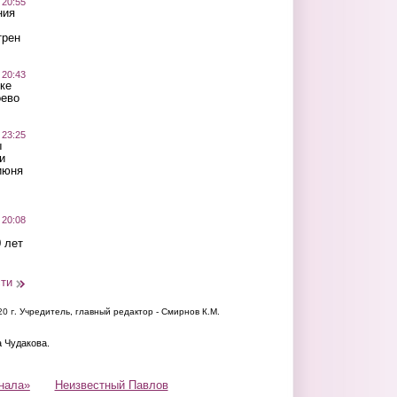
 20:55
ния
трен
 20:43
ке
оево
 23:25
ы
и
июня
 20:08
 лет
сти
20 г.
Учредитель, главный редактор - Смирнов К.М.
а Чудакова.
нала»
Неизвестный Павлов