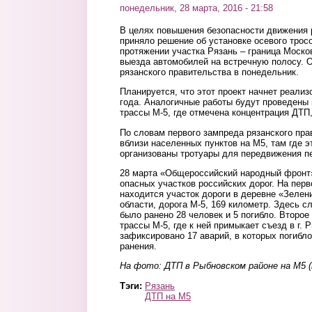
понедельник, 28 марта, 2016 - 21:58
В
целях повышения безопасности движения 
приняло решение об установке осевого трос
протяжении участка Рязань – граница Моско
выезда автомобилей на встречную полосу.
О
рязанского правительства в понедельник.
Планируется, что этот проект начнет реали
года. Аналогичные работы будут проведены 
трассы М-5, где отмечена концентрация ДТП
По словам
первого зампреда рязанского пр
вблизи населенных пунктов
на М5
, там где 
организованы тротуары для передвижения п
28 марта «Общероссийский народный фрон
опасных участков российских дорог.
На перв
находится участок дороги в деревне «Зелен
области, дорога М-5, 169 километр. Здесь с
было ранено 28 человек и 5 погибло. Второе
трассы М-5, где к ней примыкает съезд в г. 
зафиксировано 17 аварий, в которых погибло
ранения.
На фото: ДТП в Рыбновском районе на М5 
Тэги:
Рязань
ДТП на М5