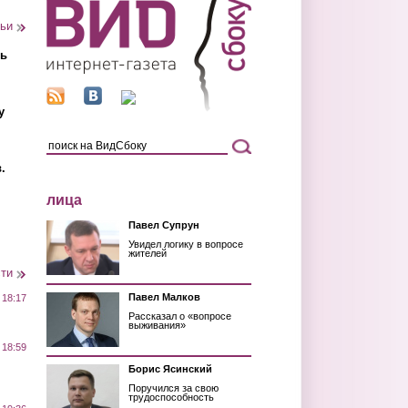
тьи
ть
у
.
лица
Павел Супрун
Увидел логику в вопросе
жителей
сти
Павел Малков
 18:17
Рассказал о «вопросе
выживания»
 18:59
Борис Ясинский
Поручился за свою
трудоспособность