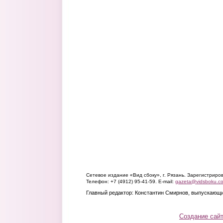
Сетевое издание «Вид сбоку», г. Рязань. Зарегистрир
Телефон: +7 (4912) 95-41-59. E-mail:
gazeta@vidsboku.c
Главный редактор: Константин Смирнов, выпускающи
Создание сай