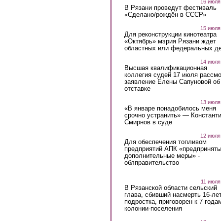
16 июля
В Рязани проведут фестиваль
«Сделано/рождён в СССР»
15 июля
Для реконструкции кинотеатра
«Октябрь» мэрия Рязани ждет
областных или федеральных де
14 июля
Высшая квалификационная
коллегия судей 17 июля рассмо
заявление Елены Сапуновой об
отставке
13 июля
«В январе понадобилось меня
срочно устранить» — Констант
Смирнов в суде
12 июля
Для обеспечения топливом
предприятий АПК «предпринят
дополнительные меры» -
облправительство
11 июля
В Рязанской области сельский
глава, сбивший насмерть 16-ле
подростка, приговорен к 7 года
колонии-поселения