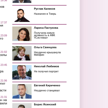
 19:36
нов
Рустам Халиков
Назначен в Тверь
 17:37
ня
Лариса Пастухова
Получила новую
должность в АФК
 23:09
«Система»
го
Ольга Свинцова
 21:02
Неудачно крышанула
Тропы
Минфин
 23:45
Николай Любимов
ра
Не получил портрет
 21:06
итет
Евгений Кириченко
асти
Неудачно станцевал
 21:31
а» на
авили
Борис Ясинский