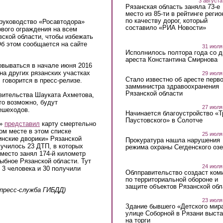
3 августа
Рязанская область заняла 73-е
место из 85-ти в рейтинге регио
по качеству дорог, который
руководство «Росавтодора»
составило «РИА Новости»
ового ограждения на всем
вской области, чтобы избежать
б этом сообщается на сайте
31 июля
Исполнилось полтора года со д
ареста Константина Смирнова
зовываться в начале июня 2016
на других рязанских участках
29 июля
Стало известно об аресте перво
,
говорится в пресс-релизе.
замминистра здравоохранения
Рязанской области
авительства Шауката Ахметова
,
это возможно, будут
27 июля
ешеходов.
Начинается благоустройство «
Паустовского» в Солотче
т»
представил
карту смертельно
ом месте в этом списке
25 июля
инские дворики» Рязанской
Прокуратура нашла нарушения
лучилось 23 ДТП, в которых
режима охраны Сегденского озе
 место занял 174-й километр
Рыбное Рязанской области. Тут
24 июля
 3 человека и 30 получили
Облправительство создаст ком
по территориальной обороне и
защите объектов Рязанской обл
(пресс-служба ГИБДД)
23 июля
Здание бывшего «Детского мир
улице Соборной в Рязани выст
на торги