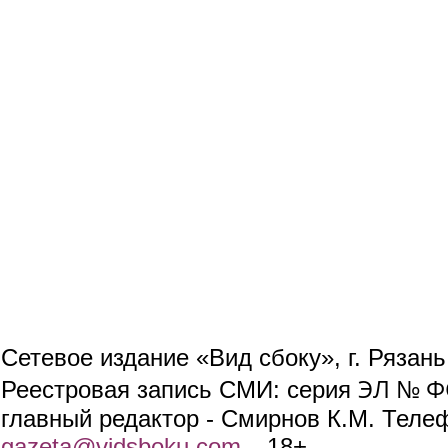
Сетевое издание «Вид сбоку», г. Рязан
ЭЛ № ФС
Реестровая запись СМИ: серия
главный редактор - Смирнов К.М. Телефо
gazeta@vidsboku.com
(link sends e-mail)
. 18+