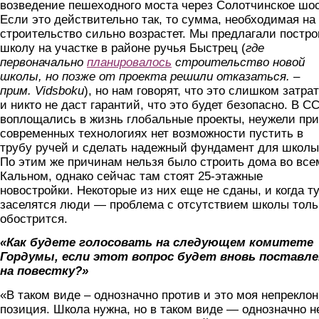
возведение пешеходного моста через Солотчинское шос
Если это действительно так, то сумма, необходимая на
строительство сильно возрастет. Мы предлагали постро
школу на участке в районе ручья Быстрец (
г
де
первоначально
планировалось
строительство новой
школы, но позже от проекта решили отказаться. –
прим.
Vidsboku
), но нам говорят, что это слишком затра
и никто не даст гарантий, что это будет безопасно. В С
воплощались в жизнь глобальные проекты, неужели при
современных технологиях нет возможности пустить в
трубу ручей и сделать надежный фундамент для школ
По этим же причинам нельзя было строить дома во все
Кальном, однако сейчас там стоят 25-этажные
новостройки. Некоторые из них еще не сданы, и когда т
заселятся люди — проблема с отсутствием школы толь
обострится.
«Как будете голосовать на следующем комитете
Гордумы, если этот вопрос будет вновь поставле
на повестку?»
«В таком виде – однозначно против и это моя непрекло
позиция. Школа нужна, но в таком виде — однозначно не