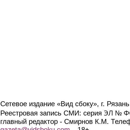
Сетевое издание «Вид сбоку», г. Рязан
ЭЛ № ФС
Реестровая запись СМИ: серия
главный редактор - Смирнов К.М. Телефо
gazeta@vidsboku.com
(link sends e-mail)
. 18+