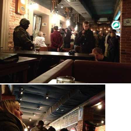
gpz3avow14s.jpg