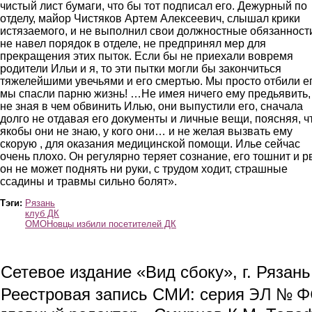
чистый лист бумаги, что бы тот подписал его. Дежурный по
отделу, майор Чистяков Артем Алексеевич, слышал крики
истязаемого, и не выполнил свои должностные обязанност
не навел порядок в отделе, не предпринял мер для
прекращения этих пыток. Если бы не приехали вовремя
родители Ильи и я, то эти пытки могли бы закончиться
тяжелейшими увечьями и его смертью. Мы просто отбили ег
мы спасли парню жизнь! …Не имея ничего ему предьявить,
не зная в чем обвинить Илью, они выпустили его, сначала
долго не отдавая его документы и личные вещи, поясняя, ч
якобы они не знаю, у кого они… и не желая вызвать ему
скорую , для оказания медицинской помощи. Илье сейчас
очень плохо. Он регулярно теряет сознание, его тошнит и рв
он не может поднять ни руки, с трудом ходит, страшные
ссадины и травмы сильно болят».
Тэги:
Рязань
клуб ДК
ОМОНовцы избили посетителей ДК
Сетевое издание «Вид сбоку», г. Рязан
ЭЛ № ФС
Реестровая запись СМИ: серия