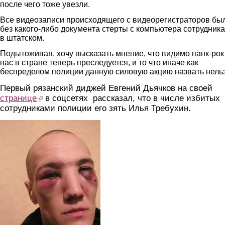
после чего тоже увезли.
Все видеозаписи происходящего с видеорегистраторов бы
без какого-либо документа стерты с компьютера сотрудник
в штатском.
Подытоживая, хочу высказать мнение, что видимо панк-рок
нас в стране теперь преследуется, и то что иначе как
беспределом полиции данную силовую акцию назвать нель
Первый рязанский диджей Евгений Дьячков на своей
странице
(link is external)
в соцсетях рассказал, что в числе избитых
сотрудниками полиции его зять Илья Требухин.
_n_hivlwra4.jpg