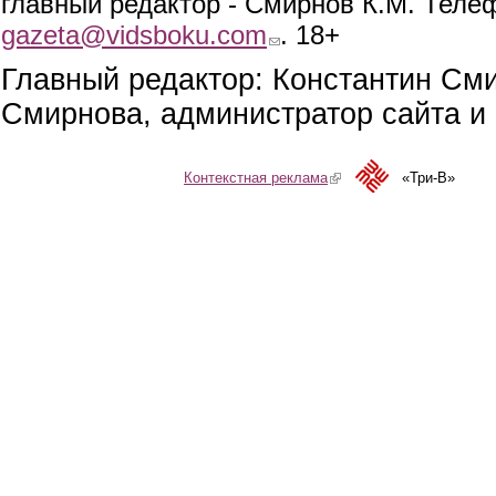
главный редактор - Смирнов К.М. Телефо
gazeta@vidsboku.com
(link sends e-mail)
. 18+
Главный редактор: Константин См
Смирнова, администратор сайта и 
Контекстная реклама
(link is external)
«Три-В»