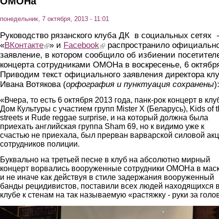
ОМОНа
понедельник, 7 октября, 2013 - 11:01
Руководство рязанского клуба ДК в социальных сетях 
«
ВКонтакте
(link is external)
» и
Facebook
(link is external)
распространило официальн
заявление, в котором сообщило об избиении посетител
концерта сотрудниками ОМОНа в воскресенье, 6 октябр
Приводим текст официального заявления директора кл
Ивана Вотякова (
орфография и пунктуация сохранены
)
«Вчера, то есть 6 октября 2013 года, панк-рок концерт в клу
Дом Культуры с участием групп Mister X (Беларусь), Kids of 
streets и Rude reggae surprise, и на который должна была
приехать английская группа Sham 69, но к видимо уже к
счастью не приехала, был прерван варварской силовой ак
сотрудников полиции.
Буквально на третьей песне в клуб на абсолютно мирный
концерт ворвались вооруженные сотрудники ОМОНа в маск
и не иначе как действуя в стиле задержания вооруженный
банды рецидивистов, поставили всех людей находящихся 
клубе к стенам на так называемую «растяжку - руки за голо
4n7gfro5rw4.jpg