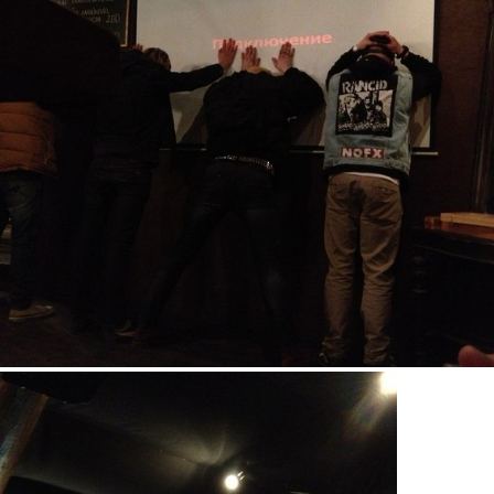
9otasiamtci.jpg