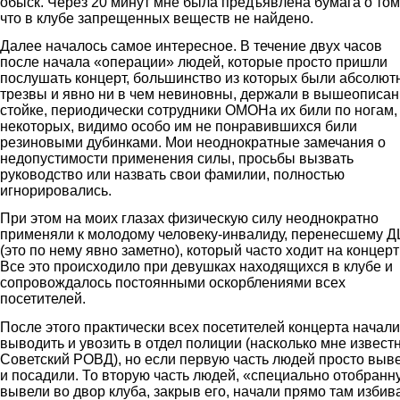
обыск. Через 20 минут мне была предъявлена бумага о том
что в клубе запрещенных веществ не найдено.
Далее началось самое интересное. В течение двух часов
после начала «операции» людей, которые просто пришли
послушать концерт, большинство из которых были абсолют
трезвы и явно ни в чем невиновны, держали в вышеописа
стойке, периодически сотрудники ОМОНа их били по ногам,
некоторых, видимо особо им не понравившихся били
резиновыми дубинками. Мои неоднократные замечания о
недопустимости применения силы, просьбы вызвать
руководство или назвать свои фамилии, полностью
игнорировались.
При этом на моих глазах физическую силу неоднократно
применяли к молодому человеку-инвалиду, перенесшему 
(это по нему явно заметно), который часто ходит на концерт
Все это происходило при девушках находящихся в клубе и
сопровождалось постоянными оскорблениями всех
посетителей.
После этого практически всех посетителей концерта начали
выводить и увозить в отдел полиции (насколько мне извест
Советский РОВД), но если первую часть людей просто выв
и посадили. То вторую часть людей, «специально отобранн
вывели во двор клуба, закрыв его, начали прямо там избива