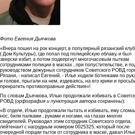
liredmhdfjk.jpg
Фото Евгения Дьячкова
«Вчера пошел на рок концерт, в популярный рязанский клуб
( Дом Культуры), где попал под полицейскую облаву, и был
зверски избит, а потом подвергнут многочасовым пыткам
сотрудниками полиции в масках , при попустительстве, и по
руководством дежурных сотрудников Советского РОВД гор
Рязани, - написал Евгений. - Илье ходили ботинками по рук
и голове, прыгали на нем, издеваясь, на его крики и просьб
прекратить противоправные действия»!
По словам Дъячкова, Илью продолжали избивать в Советс
РОВД (
орфография и пунктуация автора сохранены
):
«В отделе, Илью продолжали пытать и избивать, ему слома
нос, били палками , руками и ногами, на глазах многих
свидетелей. Руководил этим сотрудник Советского отдела,
лейтенант с нагрудным номером 0025325, который после
очередной порции пыток от сотрудника в маске, давал Иль