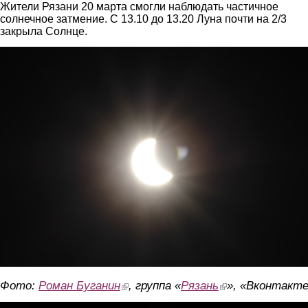
Жители Рязани 20 марта смогли наблюдать частичное
солнечное затмение. С 13.10 до 13.20 Луна почти на 2/3
закрыла Солнце.
2.jpg
Фото:
Роман Буганин
(link is external)
, группа «
Рязань
(link is external)
», «Вконтакт