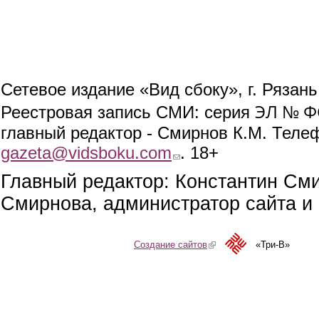
Сетевое издание «Вид сбоку», г. Рязан
ЭЛ № ФС
Реестровая запись СМИ: серия
главный редактор - Смирнов К.М. Телефо
gazeta@vidsboku.com
(link sends e-mail)
. 18+
Главный редактор: Константин См
Смирнова, администратор сайта и 
Создание сайтов
(link is external)
«Три-В»