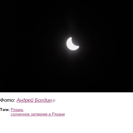
3.jpg
Фото:
Андрей Болдин
(link is external)
Тэги:
Рязань
солнечное затмение в Рязани