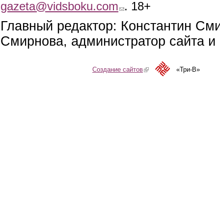
gazeta@vidsboku.com
(link sends e-mail)
. 18+
Главный редактор: Константин См
Смирнова, администратор сайта и 
Создание сайтов
(link is external)
«Три-В»