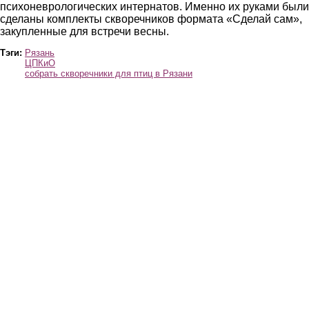
психоневрологических интернатов. Именно их руками были
сделаны комплекты скворечников формата «Сделай сам»,
закупленные для встречи весны.
Тэги:
Рязань
ЦПКиО
собрать скворечники для птиц в Рязани