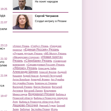
Не понят народом
 19:25
вода
Сергей Чиграков
Создал интригу в Рязани
 21:07
осили
 23:13
«Атрон» Рязань
«Глобус» Рязань
«Городские
нс»
«Единая Россия» Рязань
проекты»
«Лучшие друзья» Рязань
«М5 Молл» Рязань
«Новая газета»
«Мещерская сторона»
 21:32
Рязань
«Сбербанк» Рязань
«Северная
что
компания»
«Справедливая Россия» Рязань
более
«Яблоко» Рязань
Александр Чайка
Александр Шерин
Андрей
Алексей Фролов
 21:04
Кашаев
Андрей Петруцкий
Андрей Красов
Аркадий Фомин
Антон Воробьев
Арт-Лужайка
Арт-лужайка Рязань
Беженцы из Украины
тся
Валерий Рюмин
Виталий
Виктор Малюгин
Артемов
Виталий Ларин
Владимир
Водоканал Рязани
Мимоглядов
Выборы в
 19:47
Рязанской области
Выборы в Рязанскую городскую
Думу
Выборы в Рязанскую областную Думу
Дашково-Песочня
Дмитрий Гудков
Евгений
Заборье
Игорь
Зызин
Застройка Рязани