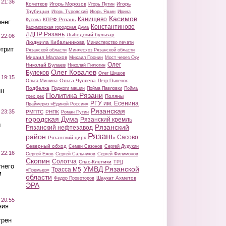
 21:36
Кочетков
Игорь Морозов
Игорь
Игорь Путин
Трубицын
Игорь Туровский
Игорь Яшин
Ирина
Касимов
Канищево
КПРФ Рязань
Кусова
нег
Константиново
Касимовская городская Дума
ЛДПР Рязань
Лыбедский бульвар
 22:06
Людмила Кибальникова
Министерство печати
трит
Рязанской области
Минлесхоз Рязанской области
Михаил Малахов
Михаил Пронин
Мост через Оку
Олег
Николай Булаев
Николай Пилюгин
Олег Ковалев
Булеков
Олег Шишов
 19:15
Ольга Чуляева
Ольга Мишина
Петр Пыленок
Подбелка
Поджоги машин
Пойма Павловки
Пойма
ин
Политика Рязани
Поляны
трех рек
РГУ им. Есенина
Праймериз «Единой России»
Рязанская
 23:35
РМПТС
РНПК
Роман Путин
городская Дума
Рязанский кремль
ы
Рязанский
Рязанский нефтезавод
Рязань
район
Сасово
Рязанский цирк
Северный обход
Семен Сазонов
Сергей Дудукин
 22:16
Сергей Ежов
Сергей Сальников
Сергей Филимонов
Скопин
Солотча
Спас-Клепики
ТРЦ
тнего
УМВД Рязанской
Трасса М5
«Премьер»
м
области
Шаукат Ахметов
Федор Провоторов
ЭРА
 20:55
ния
трен