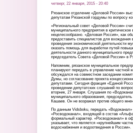
четверг, 22 января, 2015 - 20:40
Рязанское отделение «Деловой России» выс
депутатам Рязанской гордумы по вопросу к
«Региональный совет «Деловой России» счит
муниципального предприятия в критическое
нецелесообразно. «Деловая Россия», как об
предоставить специалистов для вхождения 
проведения экономической деятельности му
оказать помощь для выработки путей повы
деятельности данного муниципального пред
председатель Совета «Деловой России» в 
Напомним, рязанское муниципальное предпр
планируют передать в управление частной к
обсуждался на совместном заседании комит
Думы, но согласование проекта концессионн
депутатами. Сегодня фракция «Единой Росс
проведении депутатских слушаний по вопро
вторник, 27 января. Слушания по «Водокана
муниципального образования, председатель
Кашаев. Он не возражал против общего мнен
По данным Vidsboku, передать «Водоканал»
«Росводоканал», входящей в состав «Альфа
формальный характер. «Росводоканал» в о
указывает, что является «крупнейшим част
водоснабжения и водоотведения в России».