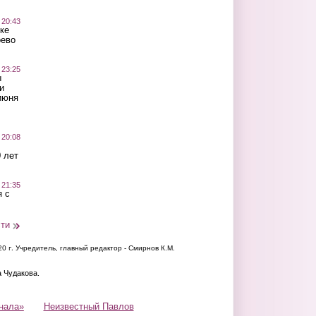
 20:43
ке
оево
 23:25
ы
и
июня
 20:08
 лет
 21:35
 с
сти
20 г.
Учредитель, главный редактор - Смирнов К.М.
а Чудакова.
нала»
Неизвестный Павлов