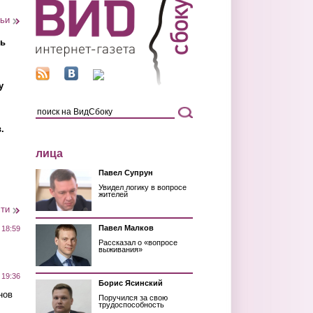
тьи
ть
у
.
лица
Павел Супрун
Увидел логику в вопросе
жителей
сти
Павел Малков
 18:59
Рассказал о «вопросе
выживания»
 19:36
Борис Ясинский
нов
Поручился за свою
трудоспособность