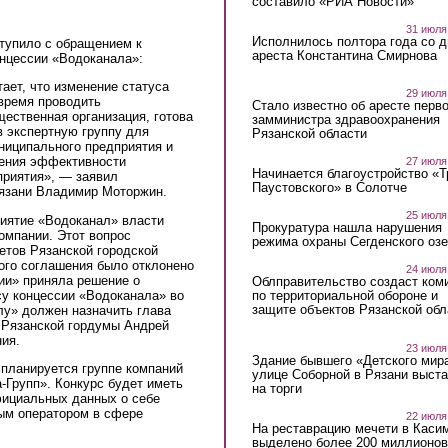
составило «РИА Новости»
31 июля
Исполнилось полтора года со д
тупило с обращением к
ареста Константина Смирнова
онцессии «Водоканала»:
ает, что изменение статуса
29 июля
 время проводить
Стало известно об аресте перво
щественная организация, готова
замминистра здравоохранения
в экспертную группу для
Рязанской области
ниципального предприятия и
шения эффективности
27 июля
Начинается благоустройство «
приятия», — заявил
Паустовского» в Солотче
Рязани Владимир Моторжин.
25 июля
иятие «Водоканал» власти
Прокуратура нашла нарушения
омпании. Этот вопрос
режима охраны Сегденского озе
етов Рязанской городской
ого соглашения было отклонено
24 июля
ии» приняла решение о
Облправительство создаст ком
су концессии «Водоканала» во
по территориальной обороне и
защите объектов Рязанской обл
лу» должен назначить глава
 Рязанской гордумы Андрей
ия.
23 июля
Здание бывшего «Детского мир
 планируется группе компаний
улице Соборной в Рязани выст
-Групп». Конкурс будет иметь
на торги
фициальных данных о себе
ным оператором в сфере
22 июля
На реставрацию мечети в Каси
выделено более 200 миллионов