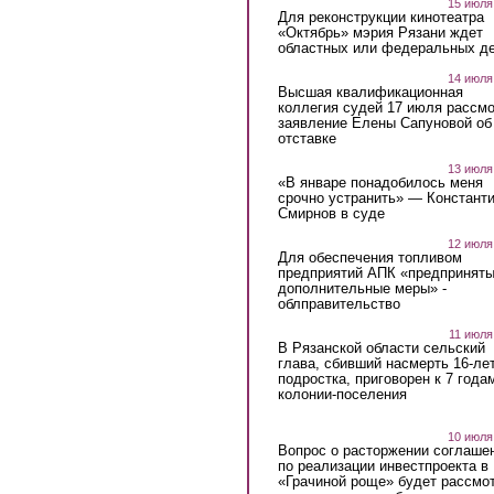
15 июля
Для реконструкции кинотеатра
«Октябрь» мэрия Рязани ждет
областных или федеральных де
14 июля
Высшая квалификационная
коллегия судей 17 июля рассмо
заявление Елены Сапуновой об
отставке
13 июля
«В январе понадобилось меня
срочно устранить» — Констант
Смирнов в суде
12 июля
Для обеспечения топливом
предприятий АПК «предпринят
дополнительные меры» -
облправительство
11 июля
В Рязанской области сельский
глава, сбивший насмерть 16-ле
подростка, приговорен к 7 года
колонии-поселения
10 июля
Вопрос о расторжении соглаше
по реализации инвестпроекта в
«Грачиной роще» будет рассмо