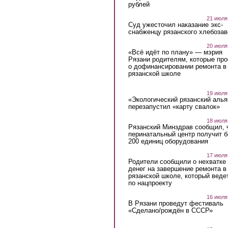
рублей
21 июля
Суд ужесточил наказание экс-
снабженцу рязанского хлебоза
20 июля
«Всё идёт по плану» — мэрия
Рязани родителям, которые пр
о дофинансировании ремонта в
рязанской школе
19 июля
«Экологический рязанский алья
перезапустил «карту свалок»
18 июля
Рязанский Минздрав сообщил, 
перинатальный центр получит 
200 единиц оборудования
17 июля
Родители сообщили о нехватке
денег на завершение ремонта в
рязанской школе, который веде
по нацпроекту
16 июля
В Рязани проведут фестиваль
«Сделано/рождён в СССР»