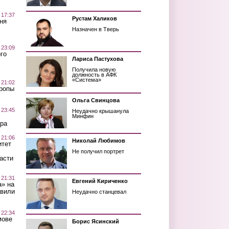
 17:37
Рустам Халиков
ня
Назначен в Тверь
 23:09
го
Лариса Пастухова
Получила новую
должность в АФК
«Система»
 21:02
Тропы
Ольга Свинцова
 23:45
Неудачно крышанула
Минфин
ра
 21:06
Николай Любимов
итет
Не получил портрет
асти
 21:31
Евгений Кириченко
а» на
авили
Неудачно станцевал
 22:34
мове
Борис Ясинский