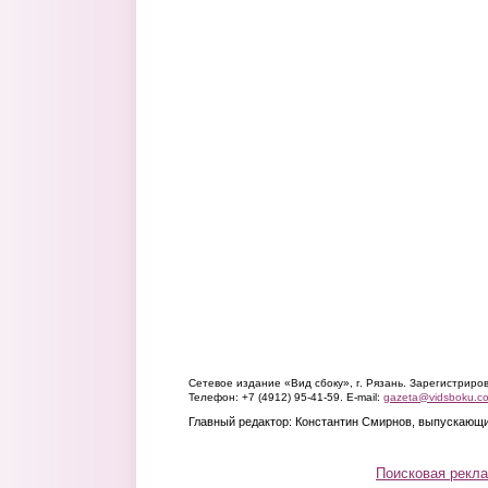
Сетевое издание «Вид сбоку», г. Рязань. Зарегистрир
Телефон: +7 (4912) 95-41-59. E-mail:
gazeta@vidsboku.c
Главный редактор: Константин Смирнов, выпускающи
Поисковая рекл