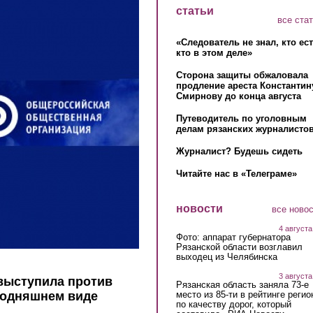
статьи
все ста
«Следователь не знал, кто ес
кто в этом деле»
Сторона защиты обжаловала
продление ареста Константин
Смирнову до конца августа
Путеводитель по уголовным
делам рязанских журналистов
Журналист? Будешь сидеть
Читайте нас в «Телеграме»
новости
все ново
4 августа
Фото: аппарат губернатора
Рязанской области возглавил
выходец из Челябинска
3 августа
выступила против
Рязанская область заняла 73-е
место из 85-ти в рейтинге регио
годняшнем виде
по качеству дорог, который