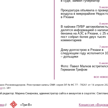
в суде, заявил губернатор
9 июля
Прокуратура объявила о провер
воздуха в микрорайоне Недост
в Рязани
8 июля
В паблике ПУВР автомобилист
делятся информацией о наличи
бензина на АЗС в Рязани, с 25 
пост собрал более двух тысяч
комментариев
7 июля
Дому-долгострою в Рязани в
следующем году исполнится 10
– дольщики
6 июля
Фото: Павел Малков встретился
Германом Грефом
все ново
ЭЛ № ФС 77 - 7826
1 от 14 апреля 20
овано Роскомнадзором. Реестровая запись СМИ: серия
(link sends e-mail)
om
. 18+
й редактор: Марина Смирнова, администратор сайта и аккаунтов в соцсетях: Светлан
Концессия «Водока
ама
(link is external)
«Три-В»