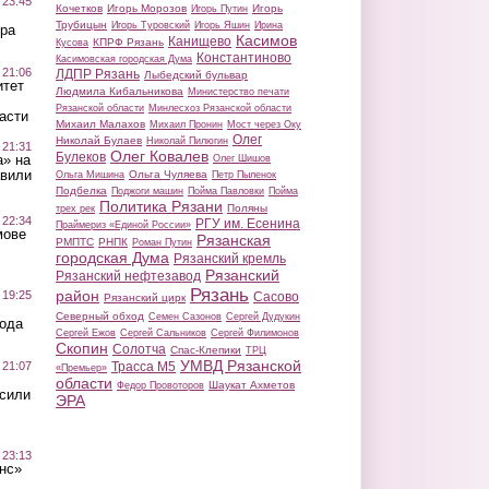
 23:45
Кочетков
Игорь Морозов
Игорь
Игорь Путин
Трубицын
Игорь Туровский
Игорь Яшин
Ирина
ра
Касимов
Канищево
КПРФ Рязань
Кусова
Константиново
Касимовская городская Дума
 21:06
ЛДПР Рязань
Лыбедский бульвар
итет
Людмила Кибальникова
Министерство печати
Рязанской области
Минлесхоз Рязанской области
асти
Михаил Малахов
Михаил Пронин
Мост через Оку
Олег
Николай Булаев
Николай Пилюгин
 21:31
Олег Ковалев
Булеков
а» на
Олег Шишов
авили
Ольга Чуляева
Ольга Мишина
Петр Пыленок
Подбелка
Поджоги машин
Пойма Павловки
Пойма
Политика Рязани
Поляны
трех рек
 22:34
РГУ им. Есенина
Праймериз «Единой России»
мове
Рязанская
РМПТС
РНПК
Роман Путин
городская Дума
Рязанский кремль
Рязанский
Рязанский нефтезавод
Рязань
район
 19:25
Сасово
Рязанский цирк
Северный обход
Семен Сазонов
Сергей Дудукин
вода
Сергей Ежов
Сергей Сальников
Сергей Филимонов
Скопин
Солотча
Спас-Клепики
ТРЦ
УМВД Рязанской
 21:07
Трасса М5
«Премьер»
области
Шаукат Ахметов
Федор Провоторов
осили
ЭРА
 23:13
нс»