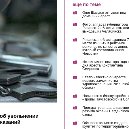
еще по теме
Олег Шалаев отпущен под
домашний арест
Фото: аппарат губернатора
Рязанской области возглав
выходец из Челябинска
Рязанская область заняла 7
место из 85-ти в рейтинге
регионов по качеству дорог,
который составило «РИА
Новости»
Исполнилось полтора года 
дня ареста Константина
Смирнова
Стало известно об аресте
первого замминистра
здравоохранения Рязанско
области
Начинается благоустройств
«Тропы Паустовского» в Со
Прокуратура нашла наруш
режима охраны Сегденского
озера
 об увольнении
оказаний
Облправительство создаст
комитет по территориально