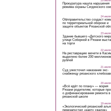
25 июля
Прокуратура нашла нарушения
режима охраны Сегденского озе
24 июля
Облправительство создаст ком
по территориальной обороне и
защите объектов Рязанской обл
23 июля
Здание бывшего «Детского мир
улице Соборной в Рязани выст
на торги
22 июля
На реставрацию мечети в Каси
выделено более 200 миллионов
рублей
21 июля
Суд ужесточил наказание экс-
снабженцу рязанского хлебоза
20 июля
«Всё идёт по плану» — мэрия
Рязани родителям, которые пр
о дофинансировании ремонта в
рязанской школе
19 июля
«Экологический рязанский алья
перезапустил «карту свалок»