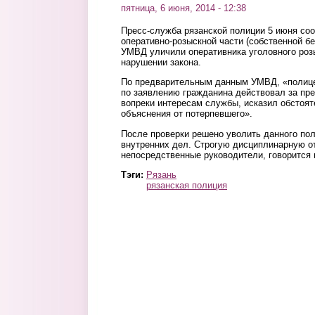
пятница, 6 июня, 2014 - 12:38
Пресс-служба рязанской полиции 5 июня соо
оперативно-розыскной части (собственной бе
УМВД уличили оперативника уголовного роз
нарушении закона.
По предварительным данным УМВД, «полице
по заявлению гражданина действовал за пр
вопреки интересам службы, исказил обстоят
объяснения от потерпевшего».
После проверки решено уволить данного пол
внутренних дел. Строгую дисциплинарную от
непосредственные руководители, говорится
Тэги:
Рязань
рязанская полиция