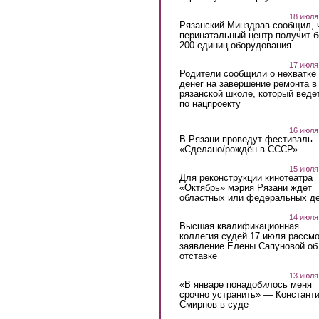
18 июля
Рязанский Минздрав сообщил, 
перинатальный центр получит 
200 единиц оборудования
17 июля
Родители сообщили о нехватке
денег на завершение ремонта в
рязанской школе, который веде
по нацпроекту
16 июля
В Рязани проведут фестиваль
«Сделано/рождён в СССР»
15 июля
Для реконструкции кинотеатра
«Октябрь» мэрия Рязани ждет
областных или федеральных де
14 июля
Высшая квалификационная
коллегия судей 17 июля рассмо
заявление Елены Сапуновой об
отставке
13 июля
«В январе понадобилось меня
срочно устранить» — Констант
Смирнов в суде