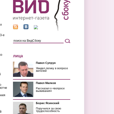
ил
3-е
со
лица
Павел Супрун
Увидел логику в вопросе
жителей
й
Павел Малков
о
лотче
Рассказал о «вопросе
выживания»
ения
Борис Ясинский
Поручился за свою
трудоспособность
й