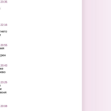
 23:35
ы
 22:16
тнего
м
 20:55
ния
трен
 20:43
ке
оево
 23:25
ы
и
июня
 20:08