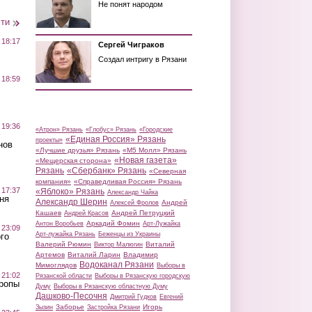
Не понят народом
сти
 18:17
Сергей Чиграков
Создал интригу в Рязани
 18:59
 19:36
«Атрон» Рязань
«Глобус» Рязань
«Городские
«Единая Россия» Рязань
проекты»
нов
«Лучшие друзья» Рязань
«М5 Молл» Рязань
«Новая газета»
«Мещерская сторона»
Рязань
«Сбербанк» Рязань
«Северная
компания»
«Справедливая Россия» Рязань
 17:37
«Яблоко» Рязань
Александр Чайка
ня
Александр Шерин
Андрей
Алексей Фролов
Кашаев
Андрей Петруцкий
Андрей Красов
Аркадий Фомин
Антон Воробьев
Арт-Лужайка
 23:09
Арт-лужайка Рязань
Беженцы из Украины
го
Валерий Рюмин
Виталий
Виктор Малюгин
Артемов
Виталий Ларин
Владимир
Водоканал Рязани
Мимоглядов
Выборы в
 21:02
Рязанской области
Выборы в Рязанскую городскую
Тропы
Думу
Выборы в Рязанскую областную Думу
Дашково-Песочня
Дмитрий Гудков
Евгений
Заборье
Игорь
Зызин
Застройка Рязани