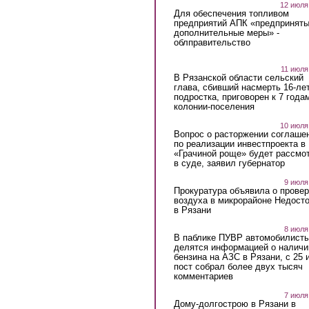
12 июля
Для обеспечения топливом
предприятий АПК «предпринят
дополнительные меры» -
облправительство
11 июля
В Рязанской области сельский
глава, сбивший насмерть 16-ле
подростка, приговорен к 7 года
колонии-поселения
10 июля
Вопрос о расторжении соглаше
по реализации инвестпроекта в
«Грачиной роще» будет рассмо
в суде, заявил губернатор
9 июля
Прокуратура объявила о провер
воздуха в микрорайоне Недост
в Рязани
8 июля
В паблике ПУВР автомобилист
делятся информацией о наличи
бензина на АЗС в Рязани, с 25 
пост собрал более двух тысяч
комментариев
7 июля
Дому-долгострою в Рязани в