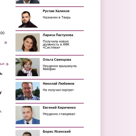
Рустам Халиков
Назначен в Тверь
200
Лариса Пастухова
Получила новую
следующая ›
должность в АФК
«Система»
Ольга Свинцова
тьи
Неудачно крышанула
Минфин
ть
Николай Любимов
Не получил портрет
у
Евгений Кириченко
.
Неудачно станцевал
Борис Ясинский