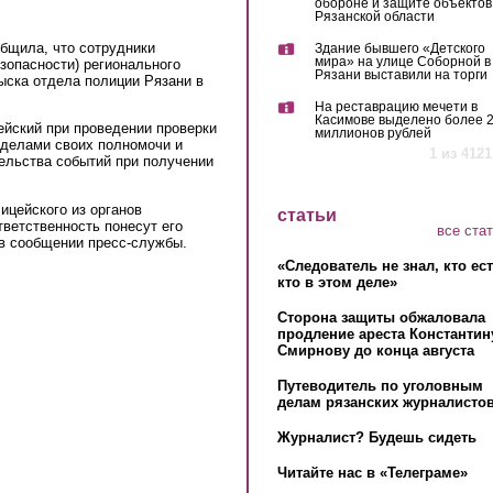
обороне и защите объектов
Рязанской области
бщила, что сотрудники
Здание бывшего «Детского
мира» на улице Соборной в
зопасности) регионального
Рязани выставили на торги
ыска отдела полиции Рязани в
На реставрацию мечети в
Касимове выделено более 
йский при проведении проверки
миллионов рублей
еделами своих полномочи и
1 из 4121
ельства событий при получении
ицейского из органов
статьи
ветственность понесут его
все ста
 в сообщении пресс-службы.
«Следователь не знал, кто ес
кто в этом деле»
Сторона защиты обжаловала
продление ареста Константин
Смирнову до конца августа
Путеводитель по уголовным
делам рязанских журналистов
Журналист? Будешь сидеть
Читайте нас в «Телеграме»