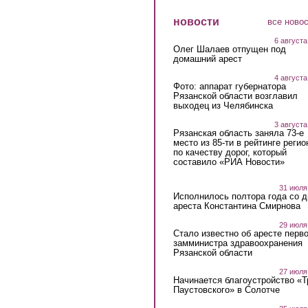
новости
все ново
6 августа
Олег Шалаев отпущен под
домашний арест
4 августа
Фото: аппарат губернатора
Рязанской области возглавил
выходец из Челябинска
3 августа
Рязанская область заняла 73-е
место из 85-ти в рейтинге регио
по качеству дорог, который
составило «РИА Новости»
31 июля
Исполнилось полтора года со д
ареста Константина Смирнова
29 июля
Стало известно об аресте перво
замминистра здравоохранения
Рязанской области
27 июля
Начинается благоустройство «
Паустовского» в Солотче