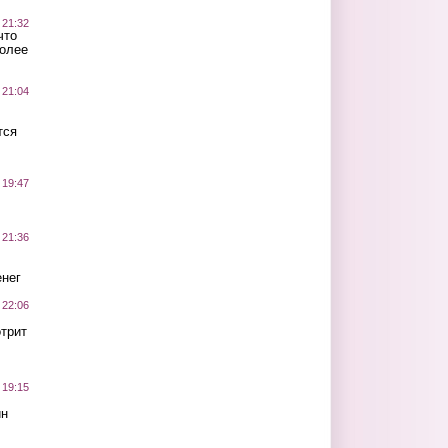
 21:32
что
более
 21:04
тся
 19:47
 21:36
нег
 22:06
трит
 19:15
ин