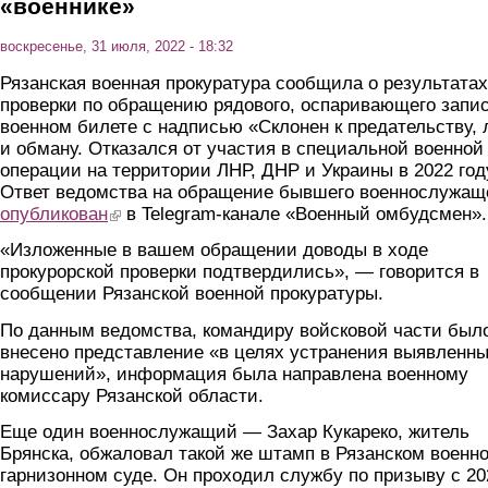
«военнике»
воскресенье, 31 июля, 2022 - 18:32
Рязанская военная прокуратура сообщила о результатах
проверки по обращению рядового, оспаривающего запис
военном билете с надписью «Склонен к предательству,
и обману. Отказался от участия в специальной военной
операции на территории ЛНР, ДНР и Украины в 2022 год
Ответ ведомства на обращение бывшего военнослужащ
опубликован
(link is external)
в Telegram-канале «Военный омбудсмен».
«Изложенные в вашем обращении доводы в ходе
прокурорской проверки подтвердились», — говорится в
сообщении Рязанской военной прокуратуры.
По данным ведомства, командиру войсковой части был
внесено представление «в целях устранения выявленн
нарушений», информация была направлена военному
комиссару Рязанской области.
Еще один военнослужащий — Захар Кукареко, житель
Брянска, обжаловал такой же штамп в Рязанском военн
гарнизонном суде. Он проходил службу по призыву с 20