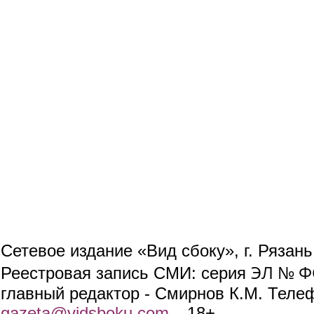
Сетевое издание «Вид сбоку», г. Рязан
ЭЛ № ФС
Реестровая запись СМИ: серия
главный редактор - Смирнов К.М. Телефо
gazeta@vidsboku.com
(link sends e-mail)
. 18+