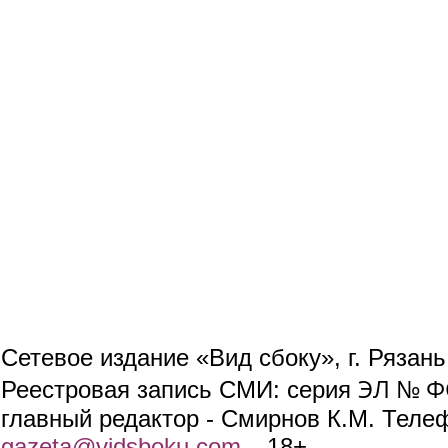
Сетевое издание «Вид сбоку», г. Рязан
ЭЛ № ФС
Реестровая запись СМИ: серия
главный редактор - Смирнов К.М. Телефо
gazeta@vidsboku.com
(link sends e-mail)
. 18+