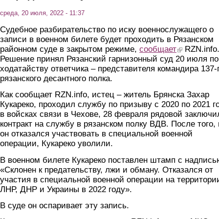
среда, 20 июля, 2022 - 11:37
Судебное разбирательство по иску военнослужащего о
записи в военном билете будет проходить в Рязанском
районном суде в закрытом режиме,
сообщает
(link is external
RZN.info
Решение принял Рязанский гарнизонный суд 20 июля по
ходатайству ответчика – представителя командира 137-
рязанского десантного полка.
Как сообщает RZN.info, истец – житель Брянска Захар
Кукареко, проходил службу по призыву с 2020 по 2021 г
в войсках связи в Чехове, 28 февраля рядовой заключи
контракт на службу в рязанском полку ВДВ. После того, 
он отказался участвовать в специальной военной
операции, Кукареко уволили.
В военном билете Кукареко поставлен штамп с надпись
«Склонен к предательству, лжи и обману. Отказался от
участия в специальной военной операции на территори
ЛНР, ДНР и Украины в 2022 году».
В суде он оспаривает эту запись.