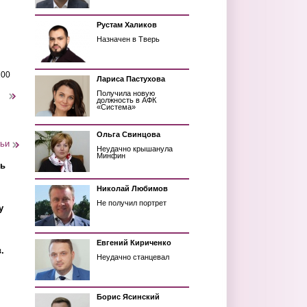
Рустам Халиков
Назначен в Тверь
200
Лариса Пастухова
Получила новую
следующая ›
должность в АФК
«Система»
Ольга Свинцова
тьи
Неудачно крышанула
Минфин
ть
Николай Любимов
Не получил портрет
у
Евгений Кириченко
.
Неудачно станцевал
Борис Ясинский