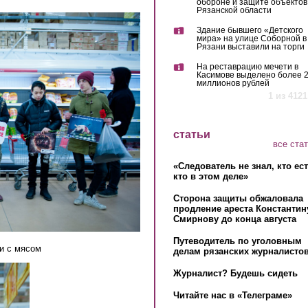
обороне и защите объектов
Рязанской области
Здание бывшего «Детского
мира» на улице Соборной в
Рязани выставили на торги
На реставрацию мечети в
Касимове выделено более 
миллионов рублей
1 из 4121
статьи
все ста
«Следователь не знал, кто ес
кто в этом деле»
Сторона защиты обжаловала
продление ареста Константин
Смирнову до конца августа
Путеводитель по уголовным
и с мясом
делам рязанских журналистов
Журналист? Будешь сидеть
Читайте нас в «Телеграме»