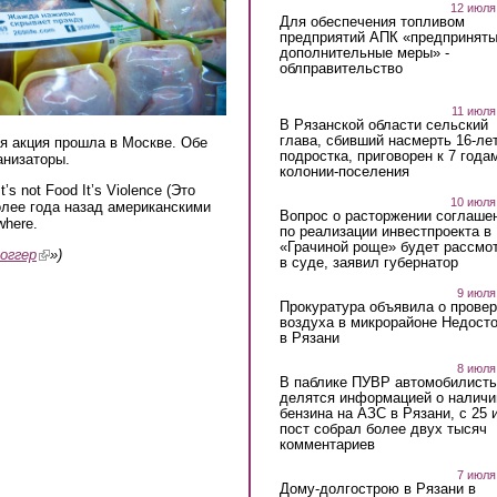
12 июля
Для обеспечения топливом
предприятий АПК «предпринят
дополнительные меры» -
облправительство
11 июля
В Рязанской области сельский
глава, сбивший насмерть 16-ле
я акция прошла в Москве. Обе
подростка, приговорен к 7 года
анизаторы.
колонии-поселения
s not Food It’s Violence (Это
10 июля
олее года назад американскими
Вопрос о расторжении соглаше
where.
по реализации инвестпроекта в
«Грачиной роще» будет рассмо
оггер
(link is external)
»)
в суде, заявил губернатор
9 июля
Прокуратура объявила о провер
воздуха в микрорайоне Недост
в Рязани
8 июля
В паблике ПУВР автомобилист
делятся информацией о наличи
бензина на АЗС в Рязани, с 25 
пост собрал более двух тысяч
комментариев
7 июля
Дому-долгострою в Рязани в