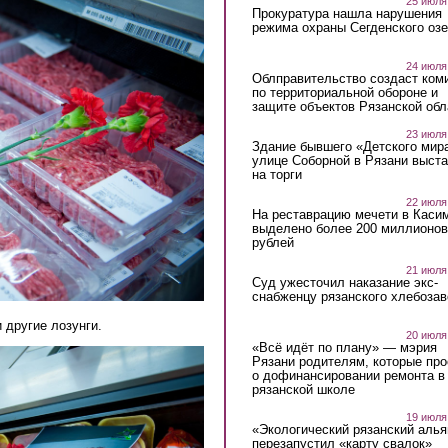
25 июля
Прокуратура нашла нарушения
режима охраны Сегденского озе
24 июля
Облправительство создаст ком
по территориальной обороне и
защите объектов Рязанской обл
23 июля
Здание бывшего «Детского мир
улице Соборной в Рязани выст
на торги
22 июля
На реставрацию мечети в Каси
выделено более 200 миллионов
рублей
21 июля
Суд ужесточил наказание экс-
снабженцу рязанского хлебоза
 другие лозунги.
20 июля
«Всё идёт по плану» — мэрия
Рязани родителям, которые пр
о дофинансировании ремонта в
рязанской школе
19 июля
«Экологический рязанский алья
перезапустил «карту свалок»