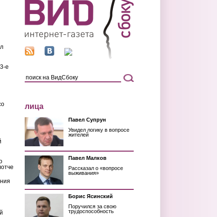
ил
3-е
со
лица
Павел Супрун
Увидел логику в вопросе
жителей
й
Павел Малков
о
лотче
Рассказал о «вопросе
выживания»
ения
Борис Ясинский
Поручился за свою
трудоспособность
й