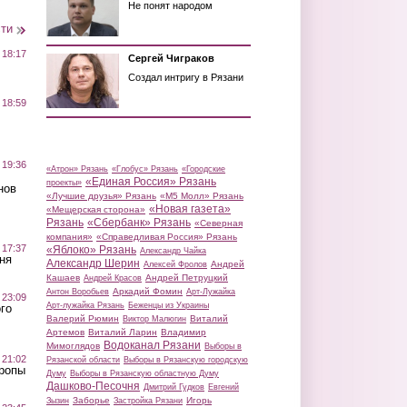
Не понят народом
сти
 18:17
Сергей Чиграков
Создал интригу в Рязани
 18:59
 19:36
«Атрон» Рязань
«Глобус» Рязань
«Городские
«Единая Россия» Рязань
проекты»
нов
«Лучшие друзья» Рязань
«М5 Молл» Рязань
«Новая газета»
«Мещерская сторона»
Рязань
«Сбербанк» Рязань
«Северная
компания»
«Справедливая Россия» Рязань
 17:37
«Яблоко» Рязань
Александр Чайка
ня
Александр Шерин
Андрей
Алексей Фролов
Кашаев
Андрей Петруцкий
Андрей Красов
Аркадий Фомин
Антон Воробьев
Арт-Лужайка
 23:09
Арт-лужайка Рязань
Беженцы из Украины
го
Валерий Рюмин
Виталий
Виктор Малюгин
Артемов
Виталий Ларин
Владимир
Водоканал Рязани
Мимоглядов
Выборы в
 21:02
Рязанской области
Выборы в Рязанскую городскую
Тропы
Думу
Выборы в Рязанскую областную Думу
Дашково-Песочня
Дмитрий Гудков
Евгений
Заборье
Игорь
Зызин
Застройка Рязани