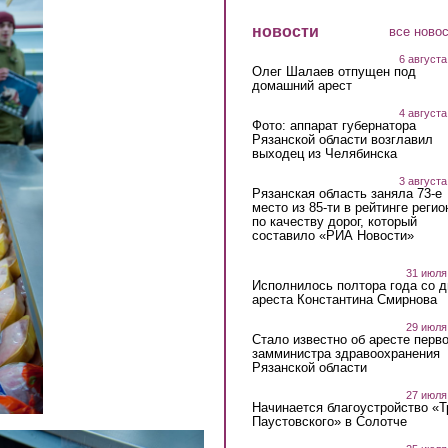
новости
все ново
6 августа
Олег Шалаев отпущен под
домашний арест
4 августа
Фото: аппарат губернатора
Рязанской области возглавил
выходец из Челябинска
3 августа
Рязанская область заняла 73-е
место из 85-ти в рейтинге регио
по качеству дорог, который
составило «РИА Новости»
31 июля
Исполнилось полтора года со д
ареста Константина Смирнова
29 июля
Стало известно об аресте перво
замминистра здравоохранения
Рязанской области
27 июля
Начинается благоустройство «
Паустовского» в Солотче