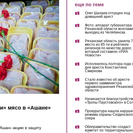
еще по теме
Олег Шалаев отпущен под
домашний арест
Фото: аппарат губернатора
Рязанской области возглав
выходец из Челябинска
Рязанская область заняла 7
место из 85-ти в рейтинге
регионов по качеству дорог,
который составило «РИА
Новости»
Исполнилось полтора года 
дня ареста Константина
Смирнова
Стало известно об аресте
первого замминистра
здравоохранения Рязанско
области
Начинается благоустройств
«Тропы Паустовского» в Со
и» мясо в «Ашане»
Прокуратура нашла наруш
режима охраны Сегденского
озера
Облправительство создаст
«Ашан» акцию в защиту
комитет по территориально