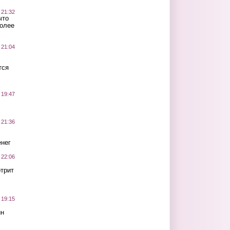
 21:32
что
более
 21:04
тся
 19:47
 21:36
нег
 22:06
трит
 19:15
ин