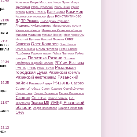
 23:45
Кочетков
Игорь Морозов
Игорь
Игорь Путин
Трубицын
Игорь Туровский
Игорь Яшин
Ирина
ра
Касимов
Канищево
КПРФ Рязань
Кусова
Константиново
Касимовская городская Дума
 21:06
ЛДПР Рязань
Лыбедский бульвар
итет
Людмила Кибальникова
Министерство печати
Рязанской области
Минлесхоз Рязанской области
асти
Михаил Малахов
Михаил Пронин
Мост через Оку
Олег
Николай Булаев
Николай Пилюгин
 21:31
Олег Ковалев
Булеков
а» на
Олег Шишов
авили
Ольга Чуляева
Ольга Мишина
Петр Пыленок
Подбелка
Поджоги машин
Пойма Павловки
Пойма
Политика Рязани
Поляны
трех рек
 22:34
РГУ им. Есенина
Праймериз «Единой России»
мове
Рязанская
РМПТС
РНПК
Роман Путин
городская Дума
Рязанский кремль
Рязанский
Рязанский нефтезавод
Рязань
район
 19:25
Сасово
Рязанский цирк
Северный обход
Семен Сазонов
Сергей Дудукин
вода
Сергей Ежов
Сергей Сальников
Сергей Филимонов
Скопин
Солотча
Спас-Клепики
ТРЦ
УМВД Рязанской
 21:07
Трасса М5
«Премьер»
области
Шаукат Ахметов
Федор Провоторов
осили
ЭРА
 23:13
нс»