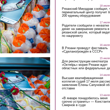
18 июля
Рязанский Минздрав сообщил, 
перинатальный центр получит 
200 единиц оборудования
17 июля
Родители сообщили о нехватке
денег на завершение ремонта в
рязанской школе, который веде
по нацпроекту
16 июля
В Рязани проведут фестиваль
«Сделано/рождён в СССР»
15 июля
Для реконструкции кинотеатра
«Октябрь» мэрия Рязани ждет
областных или федеральных де
14 июля
Высшая квалификационная
коллегия судей 17 июля рассмо
заявление Елены Сапуновой об
отставке
13 июля
«В январе понадобилось меня
срочно устранить» — Констант
Смирнов в суде