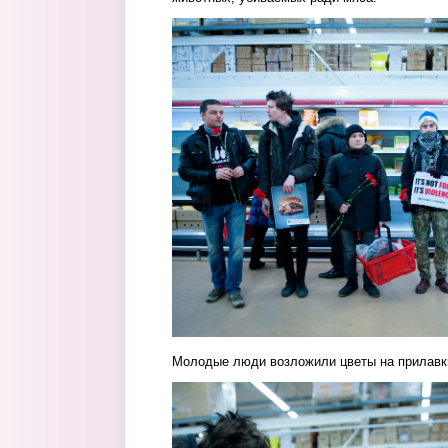
2.jpg
Молодые люди возложили цветы на прилавк
3.jpg