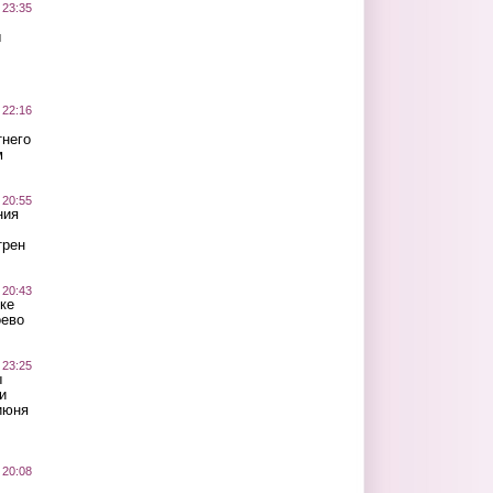
 23:35
ы
 22:16
тнего
м
 20:55
ния
трен
 20:43
ке
оево
 23:25
ы
и
июня
 20:08