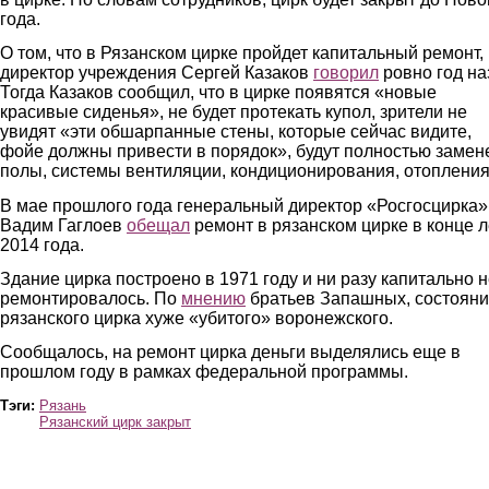
года.
О том, что в Рязанском цирке пройдет капитальный ремонт,
директор учреждения Сергей Казаков
говорил
ровно год на
Тогда Казаков сообщил, что в цирке появятся «новые
красивые сиденья», не будет протекать купол, зрители не
увидят «эти обшарпанные стены, которые сейчас видите,
фойе должны привести в порядок», будут полностью заме
полы, системы вентиляции, кондиционирования, отопления
В мае прошлого года генеральный директор «Росгосцирка»
Вадим Гаглоев
обещал
ремонт в рязанском цирке в конце л
2014 года.
Здание цирка построено в 1971 году и ни разу капитально 
ремонтировалось. По
мнению
братьев Запашных, состоян
рязанского цирка хуже «убитого» воронежского.
Сообщалось, на ремонт цирка деньги выделялись еще в
прошлом году в рамках федеральной программы.
Тэги:
Рязань
Рязанский цирк закрыт