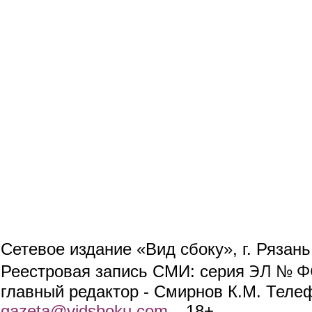
Сетевое издание «Вид сбоку», г. Рязан
ЭЛ № ФС
Реестровая запись СМИ: серия
главный редактор - Смирнов К.М. Телефо
gazeta@vidsboku.com
(link sends e-mail)
. 18+