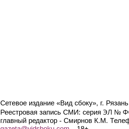
Сетевое издание «Вид сбоку», г. Рязан
ЭЛ № ФС
Реестровая запись СМИ: серия
главный редактор - Смирнов К.М. Телефо
gazeta@vidsboku.com
(link sends e-mail)
. 18+