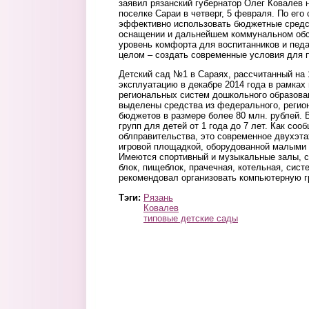
заявил рязанский губернатор Олег Ковалев н
поселке Сараи в четверг, 5 февраля. По его
эффективно использовать бюджетные средст
оснащении и дальнейшем коммунальном обс
уровень комфорта для воспитанников и педа
целом – создать современные условия для п
Детский сад №1 в Сараях, рассчитанный на 
эксплуатацию в декабре 2014 года в рамках
региональных систем дошкольного образова
выделены средства из федерального, регио
бюджетов в размере более 80 млн. рублей. 
групп для детей от 1 года до 7 лет. Как соо
облправительства, это современное двухэта
игровой площадкой, оборудованной малыми
Имеются спортивный и музыкальные залы, с
блок, пищеблок, прачечная, котельная, сис
рекомендовал организовать компьютерную 
Тэги:
Рязань
Ковалев
типовые детские сады