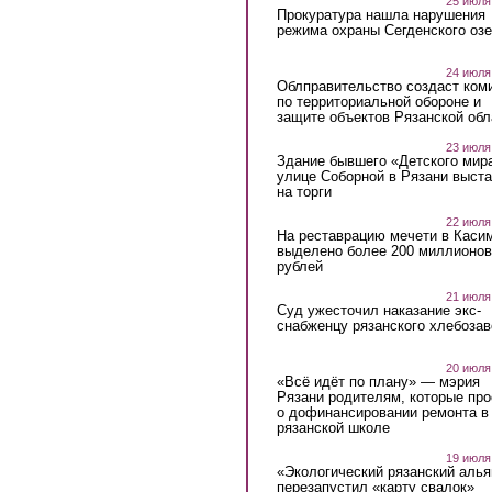
25 июля
Прокуратура нашла нарушения
режима охраны Сегденского озе
24 июля
Облправительство создаст ком
по территориальной обороне и
защите объектов Рязанской обл
23 июля
Здание бывшего «Детского мир
улице Соборной в Рязани выст
на торги
22 июля
На реставрацию мечети в Каси
выделено более 200 миллионов
рублей
21 июля
Суд ужесточил наказание экс-
снабженцу рязанского хлебоза
20 июля
«Всё идёт по плану» — мэрия
Рязани родителям, которые пр
о дофинансировании ремонта в
рязанской школе
19 июля
«Экологический рязанский алья
перезапустил «карту свалок»