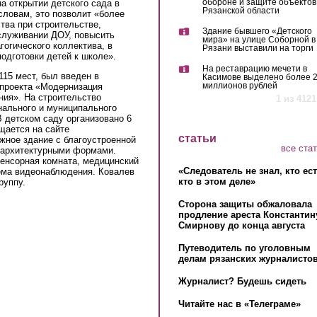
обороне и защите объектов
а открытии детского сада в
Рязанской области
 словам, это позволит «более
ва при строительстве,
Здание бывшего «Детского
луживании ДОУ, повысить
мира» на улице Соборной в
гогического коллектива, в
Рязани выставили на торги
одготовки детей к школе».
На реставрацию мечети в
115 мест, был введен в
Касимове выделено более 
миллионов рублей
 проекта «Модернизация
ния». На строительство
1 из 4121
нального и муниципального
В детском саду организовано 6
бщается на сайте
статьи
жное здание с благоустроенной
все ста
 архитектурными формами.
енсорная комната, медицинский
«Следователь не знал, кто ес
тема видеонаблюдения. Ковалев
кто в этом деле»
группу.
Сторона защиты обжаловала
продление ареста Константин
Смирнову до конца августа
Путеводитель по уголовным
делам рязанских журналистов
Журналист? Будешь сидеть
Читайте нас в «Телеграме»