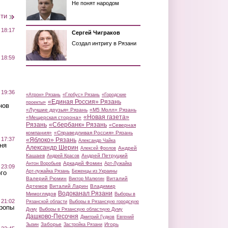
Не понят народом
сти
 18:17
Сергей Чиграков
Создал интригу в Рязани
 18:59
 19:36
«Атрон» Рязань
«Глобус» Рязань
«Городские
«Единая Россия» Рязань
проекты»
нов
«Лучшие друзья» Рязань
«М5 Молл» Рязань
«Новая газета»
«Мещерская сторона»
Рязань
«Сбербанк» Рязань
«Северная
компания»
«Справедливая Россия» Рязань
 17:37
«Яблоко» Рязань
Александр Чайка
ня
Александр Шерин
Андрей
Алексей Фролов
Кашаев
Андрей Петруцкий
Андрей Красов
Аркадий Фомин
Антон Воробьев
Арт-Лужайка
 23:09
Арт-лужайка Рязань
Беженцы из Украины
го
Валерий Рюмин
Виталий
Виктор Малюгин
Артемов
Виталий Ларин
Владимир
Водоканал Рязани
Мимоглядов
Выборы в
 21:02
Рязанской области
Выборы в Рязанскую городскую
Тропы
Думу
Выборы в Рязанскую областную Думу
Дашково-Песочня
Дмитрий Гудков
Евгений
Заборье
Игорь
Зызин
Застройка Рязани