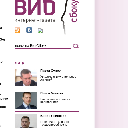
ил
3-е
со
лица
Павел Супрун
Увидел логику в вопросе
жителей
й
Павел Малков
о
лотче
Рассказал о «вопросе
выживания»
ения
Борис Ясинский
Поручился за свою
трудоспособность
й