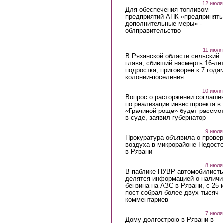
12 июля
Для обеспечения топливом
предприятий АПК «предпринят
дополнительные меры» -
облправительство
11 июля
В Рязанской области сельский
глава, сбивший насмерть 16-ле
подростка, приговорен к 7 года
колонии-поселения
10 июля
Вопрос о расторжении соглаше
по реализации инвестпроекта в
«Грачиной роще» будет рассмо
в суде, заявил губернатор
9 июля
Прокуратура объявила о провер
воздуха в микрорайоне Недост
в Рязани
8 июля
В паблике ПУВР автомобилист
делятся информацией о наличи
бензина на АЗС в Рязани, с 25 
пост собрал более двух тысяч
комментариев
7 июля
Дому-долгострою в Рязани в