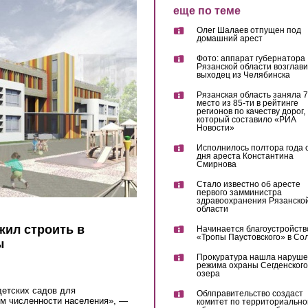
еще по теме
Олег Шалаев отпущен под
домашний арест
Фото: аппарат губернатора
Рязанской области возглав
выходец из Челябинска
Рязанская область заняла 7
место из 85-ти в рейтинге
регионов по качеству дорог,
который составило «РИА
Новости»
Исполнилось полтора года 
дня ареста Константина
Смирнова
Стало известно об аресте
первого замминистра
здравоохранения Рязанско
области
жил строить в
Начинается благоустройств
«Тропы Паустовского» в Со
ы
Прокуратура нашла наруш
режима охраны Сегденского
озера
детских садов для
Облправительство создаст
ом численности населения», —
комитет по территориально