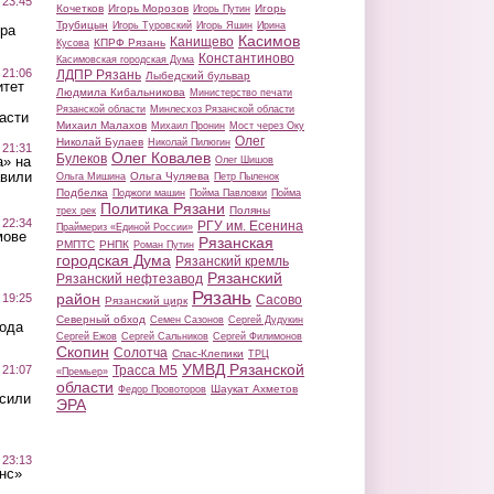
 23:45
Кочетков
Игорь Морозов
Игорь
Игорь Путин
Трубицын
Игорь Туровский
Игорь Яшин
Ирина
ра
Касимов
Канищево
КПРФ Рязань
Кусова
Константиново
Касимовская городская Дума
 21:06
ЛДПР Рязань
Лыбедский бульвар
итет
Людмила Кибальникова
Министерство печати
Рязанской области
Минлесхоз Рязанской области
асти
Михаил Малахов
Михаил Пронин
Мост через Оку
Олег
Николай Булаев
Николай Пилюгин
 21:31
Олег Ковалев
Булеков
а» на
Олег Шишов
авили
Ольга Чуляева
Ольга Мишина
Петр Пыленок
Подбелка
Поджоги машин
Пойма Павловки
Пойма
Политика Рязани
Поляны
трех рек
 22:34
РГУ им. Есенина
Праймериз «Единой России»
мове
Рязанская
РМПТС
РНПК
Роман Путин
городская Дума
Рязанский кремль
Рязанский
Рязанский нефтезавод
Рязань
район
 19:25
Сасово
Рязанский цирк
Северный обход
Семен Сазонов
Сергей Дудукин
вода
Сергей Ежов
Сергей Сальников
Сергей Филимонов
Скопин
Солотча
Спас-Клепики
ТРЦ
УМВД Рязанской
 21:07
Трасса М5
«Премьер»
области
Шаукат Ахметов
Федор Провоторов
осили
ЭРА
 23:13
нс»