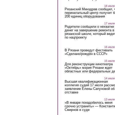
18 июля
Рязанский Минздрав сообщил, 
перинатальный центр получит 
200 единиц оборудования
17 июля
Родители сообщили о нехватке
денег на завершение ремонта в
рязанской школе, который веде
по нацпроекту
16 июля
В Рязани проведут фестиваль
«Сделано/рождён в СССР»
15 июля
Для реконструкции кинотеатра
«Октябрь» мэрия Рязани ждет
областных или федеральных де
14 июля
Высшая квалификационная
коллегия судей 17 июля рассмо
заявление Елены Сапуновой об
отставке
13 июля
«В январе понадобилось меня
срочно устранить» — Констант
Смирнов в суде