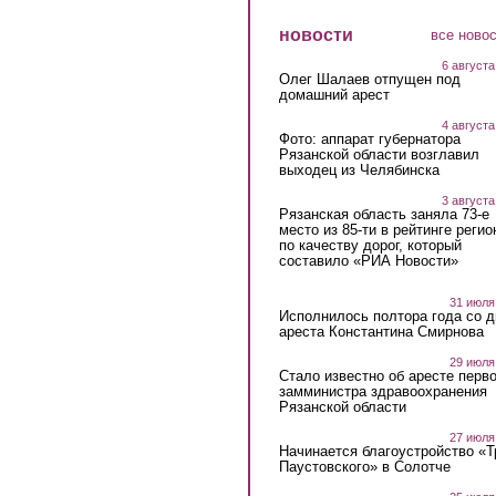
новости
все ново
6 августа
Олег Шалаев отпущен под
домашний арест
4 августа
Фото: аппарат губернатора
Рязанской области возглавил
выходец из Челябинска
3 августа
Рязанская область заняла 73-е
место из 85-ти в рейтинге регио
по качеству дорог, который
составило «РИА Новости»
31 июля
Исполнилось полтора года со д
ареста Константина Смирнова
29 июля
Стало известно об аресте перво
замминистра здравоохранения
Рязанской области
27 июля
Начинается благоустройство «
Паустовского» в Солотче