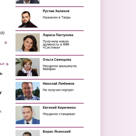
Рустам Халиков
Назначен в Тверь
200
Лариса Пастухова
Получила новую
следующая ›
должность в АФК
«Система»
Ольга Свинцова
тьи
Неудачно крышанула
Минфин
ть
Николай Любимов
Не получил портрет
у
Евгений Кириченко
.
Неудачно станцевал
Борис Ясинский