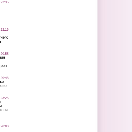
 23:35
ы
 22:16
тнего
м
 20:55
ния
трен
 20:43
ке
оево
 23:25
ы
и
июня
 20:08