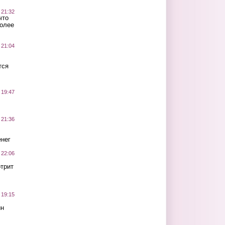
 21:32
что
более
 21:04
тся
 19:47
 21:36
нег
 22:06
трит
 19:15
ин