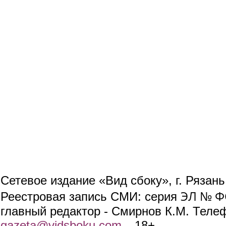
Сетевое издание «Вид сбоку», г. Рязан
ЭЛ № ФС
Реестровая запись СМИ: серия
главный редактор - Смирнов К.М. Телефо
gazeta@vidsboku.com
(link sends e-mail)
. 18+