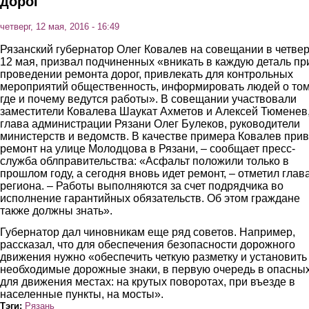
дорог
четверг, 12 мая, 2016 - 16:49
Рязанский губернатор Олег Ковалев на совещании в четвер
12 мая, призвал подчиненных «вникать в каждую деталь пр
проведении ремонта дорог, привлекать для контрольных
мероприятий общественность, информировать людей о том
где и почему ведутся работы». В совещании участвовали
заместители Ковалева Шаукат Ахметов и Алексей Тюменев
глава администрации Рязани Олег Булеков, руководители
министерств и ведомств. В качестве примера Ковалев при
ремонт на улице Молодцова в Рязани, – сообщает пресс-
служба облправительства: «Асфальт положили только в
прошлом году, а сегодня вновь идет ремонт, – отметил глав
региона. – Работы выполняются за счет подрядчика во
исполнение гарантийных обязательств. Об этом граждане
также должны знать».
Губернатор дал чиновникам еще ряд советов. Например,
рассказал, что для обеспечения безопасности дорожного
движения нужно «обеспечить четкую разметку и установить
необходимые дорожные знаки, в первую очередь в опасны
для движения местах: на крутых поворотах, при въезде в
населенные пункты, на мосты».
Тэги:
Рязань