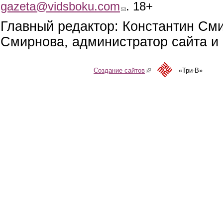
gazeta@vidsboku.com
(link sends e-mail)
. 18+
Главный редактор: Константин См
Смирнова, администратор сайта и 
Создание сайтов
(link is external)
«Три-В»