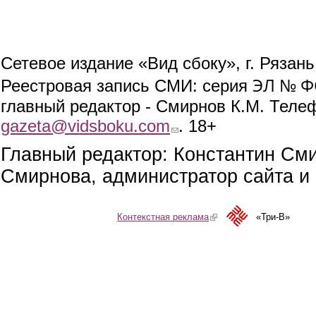
Сетевое издание «Вид сбоку», г. Рязан
ЭЛ № ФС
Реестровая запись СМИ: серия
главный редактор - Смирнов К.М. Телефо
gazeta@vidsboku.com
(link sends e-mail)
. 18+
Главный редактор: Константин См
Смирнова, администратор сайта и 
Контекстная реклама
(link is external)
«Три-В»