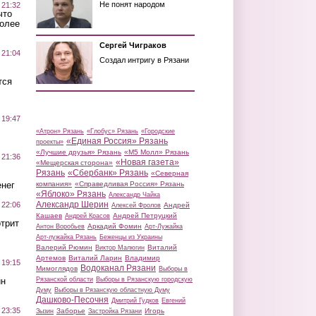
Не понят народом
 21:32
что
более
Сергей Чиграков
 21:04
Создал интригу в Рязани
тся
 19:47
«Атрон» Рязань
«Глобус» Рязань
«Городские
«Единая Россия» Рязань
проекты»
«Лучшие друзья» Рязань
«М5 Молл» Рязань
 21:36
«Новая газета»
«Мещерская сторона»
Рязань
«Сбербанк» Рязань
«Северная
нег
компания»
«Справедливая Россия» Рязань
«Яблоко» Рязань
Александр Чайка
Александр Шерин
 22:06
Андрей
Алексей Фролов
Кашаев
Андрей Петруцкий
Андрей Красов
трит
Аркадий Фомин
Антон Воробьев
Арт-Лужайка
Арт-лужайка Рязань
Беженцы из Украины
Валерий Рюмин
Виталий
Виктор Малюгин
Артемов
Виталий Ларин
Владимир
 19:15
Водоканал Рязани
Мимоглядов
Выборы в
ин
Рязанской области
Выборы в Рязанскую городскую
Думу
Выборы в Рязанскую областную Думу
Дашково-Песочня
Дмитрий Гудков
Евгений
 23:35
Заборье
Игорь
Зызин
Застройка Рязани