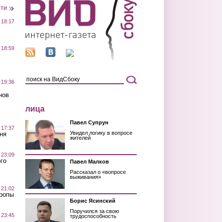
сти
 18:17
 18:59
 19:36
нов
лица
Павел Супрун
 17:37
Увидел логику в вопросе
ня
жителей
 23:09
го
Павел Малков
Рассказал о «вопросе
выживания»
 21:02
Тропы
Борис Ясинский
Поручился за свою
 23:45
трудоспособность