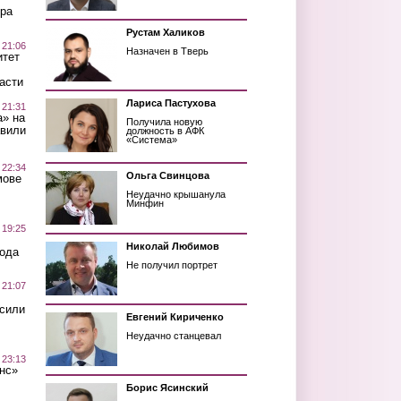
ра
Рустам Халиков
 21:06
Назначен в Тверь
итет
асти
Лариса Пастухова
 21:31
а» на
Получила новую
авили
должность в АФК
«Система»
 22:34
Ольга Свинцова
мове
Неудачно крышанула
Минфин
 19:25
Николай Любимов
вода
Не получил портрет
 21:07
осили
Евгений Кириченко
Неудачно станцевал
 23:13
нс»
Борис Ясинский