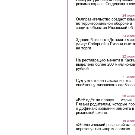
режима охраны Сегденского озе
24 июля
Облправительство создаст ком
по территориальной обороне и
защите объектов Рязанской обл
23 июля
Здание бывшего «Детского мир
улице Соборной в Рязани выст
на торги
22 июля
На реставрацию мечети в Каси
выделено более 200 миллионов
рублей
21 июля
Суд ужесточил наказание экс-
снабженцу рязанского хлебоза
20 июля
«Всё идёт по плану» — мэрия
Рязани родителям, которые пр
о дофинансировании ремонта в
рязанской школе
19 июля
«Экологический рязанский алья
перезапустил «карту свалок»