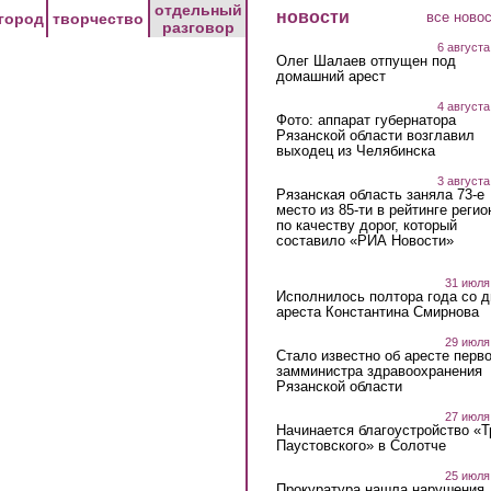
отдельный
новости
все ново
город
творчество
разговор
6 августа
Олег Шалаев отпущен под
домашний арест
4 августа
Фото: аппарат губернатора
Рязанской области возглавил
выходец из Челябинска
3 августа
Рязанская область заняла 73-е
место из 85-ти в рейтинге регио
по качеству дорог, который
составило «РИА Новости»
31 июля
Исполнилось полтора года со д
ареста Константина Смирнова
29 июля
Стало известно об аресте перво
замминистра здравоохранения
Рязанской области
27 июля
Начинается благоустройство «
Паустовского» в Солотче
25 июля
Прокуратура нашла нарушения