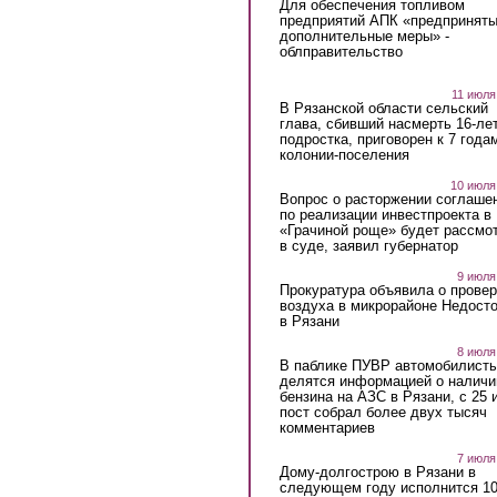
Для обеспечения топливом
предприятий АПК «предпринят
дополнительные меры» -
облправительство
11 июля
В Рязанской области сельский
глава, сбивший насмерть 16-ле
подростка, приговорен к 7 года
колонии-поселения
10 июля
Вопрос о расторжении соглаше
по реализации инвестпроекта в
«Грачиной роще» будет рассмо
в суде, заявил губернатор
9 июля
Прокуратура объявила о провер
воздуха в микрорайоне Недост
в Рязани
8 июля
В паблике ПУВР автомобилист
делятся информацией о наличи
бензина на АЗС в Рязани, с 25 
пост собрал более двух тысяч
комментариев
7 июля
Дому-долгострою в Рязани в
следующем году исполнится 10