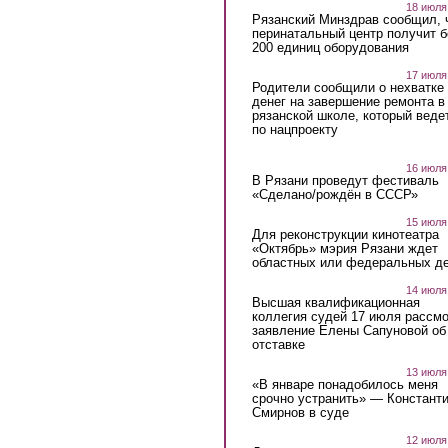
18 июля
Рязанский Минздрав сообщил, 
перинатальный центр получит 
200 единиц оборудования
17 июля
Родители сообщили о нехватке
денег на завершение ремонта в
рязанской школе, который веде
по нацпроекту
16 июля
В Рязани проведут фестиваль
«Сделано/рождён в СССР»
15 июля
Для реконструкции кинотеатра
«Октябрь» мэрия Рязани ждет
областных или федеральных де
14 июля
Высшая квалификационная
коллегия судей 17 июля рассмо
заявление Елены Сапуновой об
отставке
13 июля
«В январе понадобилось меня
срочно устранить» — Констант
Смирнов в суде
12 июля