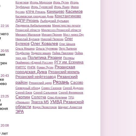
Кочетков
Игорь Морозов
Игорь
Игорь Путин
ы
Трубицын
Игорь Туровский
Игорь Яшин
Ирина
Касимов
Канищево
КПРФ Рязань
Кусова
Константиново
Касимовская городская Дума
ЛДПР Рязань
Лыбедский бульвар
Людмила Кибальникова
 22:16
Министерство печати
Рязанской области
Минлесхоз Рязанской области
тнего
Михаил Малахов
Михаил Пронин
Мост через Оку
м
Олег
Николай Булаев
Николай Пилюгин
Олег Ковалев
Булеков
Олег Шишов
Ольга Чуляева
Ольга Мишина
Петр Пыленок
 20:55
Подбелка
Поджоги машин
Пойма Павловки
Пойма
ния
Политика Рязани
Поляны
трех рек
РГУ им. Есенина
трен
Праймериз «Единой России»
Рязанская
РМПТС
РНПК
Роман Путин
городская Дума
Рязанский кремль
 20:43
Рязанский
Рязанский нефтезавод
ке
Рязань
район
Сасово
Рязанский цирк
оево
Северный обход
Семен Сазонов
Сергей Дудукин
Сергей Ежов
Сергей Сальников
Сергей Филимонов
 23:25
Скопин
Солотча
Спас-Клепики
ТРЦ
ы
УМВД Рязанской
Трасса М5
«Премьер»
и
области
Шаукат Ахметов
Федор Провоторов
июня
ЭРА
 20:08
 лет