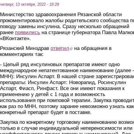
четверг, 13 октября, 2022 - 18:29
Министерство здравоохранения Рязанской области
прокоментировало жалобы родительского сообщества п
поводу замены инсулина. Сразу несколько обращений
ранее
появились
на странице губернатора Павла Малко
«ВКонтакте».
Рязанский Минздрав
ответил
(link is external)
на обращения в
комментариях так:
- Целый ряд инсулиновых препаратов имеют одно
международное непатентованное наименование (далее
МНН): Инсулин Аспарт. В нашей стране зарегистрирова
препараты: Инсулин Аспарт: Новорапид, Росинсулин
Аспарт, Фиасп, Ринфаст. Все они имеют показания к
применению у детей с 1 года и возможность
использования при помповой терапии. Закупка проводи
как раз по МНН, поэтому заранее невозможно узнать ка
конкретный препарат будет в поставке.
Закупка по конкретному торговому наименованию возмо
только в случае индивидуальной непереносимости или