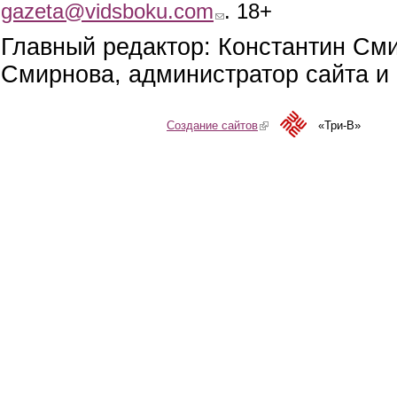
gazeta@vidsboku.com
(link sends e-mail)
. 18+
Главный редактор: Константин См
Смирнова, администратор сайта и 
Создание сайтов
(link is external)
«Три-В»