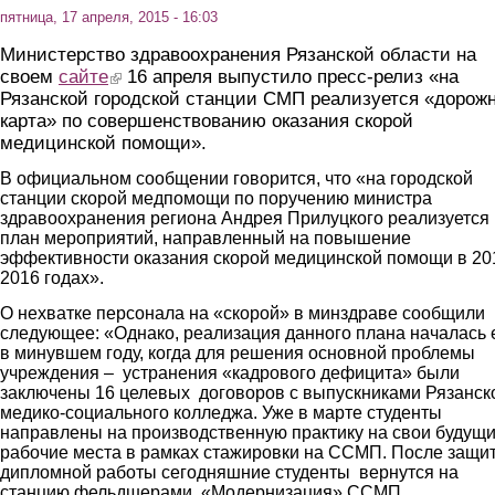
пятница, 17 апреля, 2015 - 16:03
Министерство здравоохранения Рязанской области на
своем
сайте
(link is external)
16 апреля выпустило пресс-релиз «на
Рязанской городской станции СМП реализуется «дорож
карта» по совершенствованию оказания скорой
медицинской помощи».
В официальном сообщении говорится, что «на городской
станции скорой медпомощи по поручению министра
здравоохранения региона Андрея Прилуцкого реализуется
план мероприятий, направленный на повышение
эффективности оказания скорой медицинской помощи в 20
2016 годах».
О нехватке персонала на «скорой» в минздраве сообщили
следующее: «Однако, реализация данного плана началась
в минувшем году, когда для решения основной проблемы
учреждения – устранения «кадрового дефицита» были
заключены 16 целевых договоров с выпускниками Рязанск
медико-социального колледжа. Уже в марте студенты
направлены на производственную практику на свои будущ
рабочие места в рамках стажировки на ССМП. После защи
дипломной работы сегодняшние студенты вернутся на
станцию фельдшерами. «Модернизация» ССМП