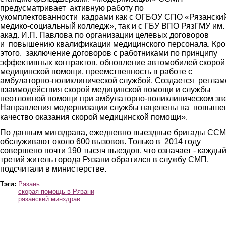
предусматривает активную работу по
укомплектованности кадрами как с ОГБОУ СПО «Рязански
медико-социальный колледж», так и с ГБУ ВПО РязГМУ им.
акад. И.П. Павлова по организации целевых договоров
и повышению квалификации медицинского персонала. Кр
этого, заключение договоров с работниками по принципу
эффективных контрактов, обновление автомобилей скорой
медицинской помощи, преемственность в работе с
амбулаторно-поликлинической службой. Создается реглам
взаимодействия скорой медицинской помощи и службы
неотложной помощи при амбулаторно-поликлиническом зв
Направления модернизации службы нацелены на повыше
качество оказания скорой медицинской помощи».
По данным минздрава, ежедневно выездные бригады СС
обслуживают около 600 вызовов. Только в 2014 году
совершено почти 190 тысяч выездов, что означает - кажды
третий житель города Рязани обратился в службу СМП,
подсчитали в министерстве.
Тэги:
Рязань
скорая помощь в Рязани
рязанский минздрав