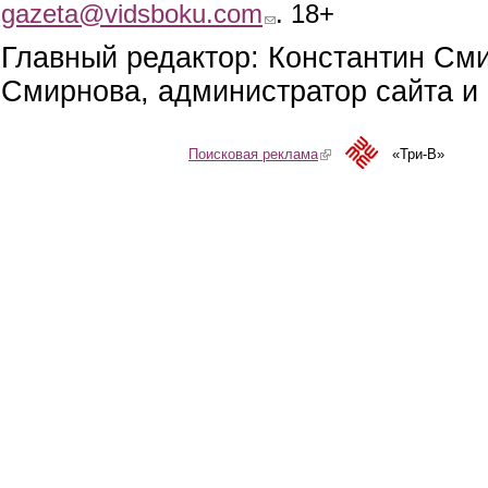
gazeta@vidsboku.com
(link sends e-mail)
. 18+
Главный редактор: Константин См
Смирнова, администратор сайта и 
Поисковая реклама
(link is external)
«Три-В»