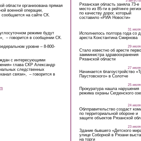
3 августа
Рязанская область заняла 73-е
ой области организована прямая
место из 85-ти в рейтинге регио
ной военной операции,
по качеству дорог, который
 сообщается на сайте СК.
составило «РИА Новости»
31 июля
руглосуточном режиме будут
Исполнилось полтора года со д
, – говорится в сообщении СК.
ареста Константина Смирнова
федеральном уровне – 8-800-
29 июля
Стало известно об аресте перво
замминистра здравоохранения
Рязанской области
аждан с интересующими
шения» глава СКР Александр
27 июля
риальных следственных
Начинается благоустройство «
канал связи», – говорится в
Паустовского» в Солотче
25 июля
am
Прокуратура нашла нарушения
режима охраны Сегденского озе
24 июля
Облправительство создаст ком
по территориальной обороне и
защите объектов Рязанской обл
23 июля
Здание бывшего «Детского мир
улице Соборной в Рязани выст
на торги