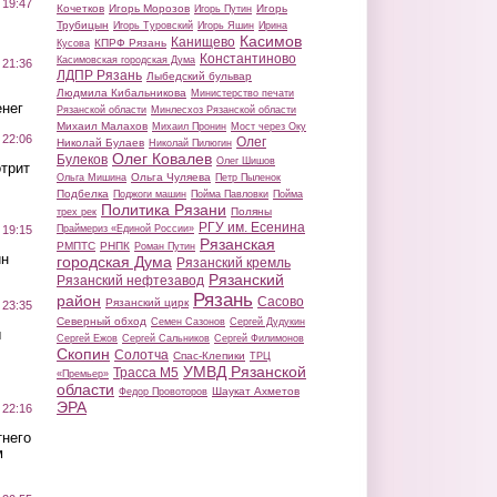
 19:47
Кочетков
Игорь Морозов
Игорь
Игорь Путин
Трубицын
Игорь Туровский
Игорь Яшин
Ирина
Касимов
Канищево
КПРФ Рязань
Кусова
Константиново
Касимовская городская Дума
 21:36
ЛДПР Рязань
Лыбедский бульвар
Людмила Кибальникова
Министерство печати
нег
Рязанской области
Минлесхоз Рязанской области
Михаил Малахов
Михаил Пронин
Мост через Оку
 22:06
Олег
Николай Булаев
Николай Пилюгин
Олег Ковалев
Булеков
Олег Шишов
трит
Ольга Чуляева
Ольга Мишина
Петр Пыленок
Подбелка
Поджоги машин
Пойма Павловки
Пойма
Политика Рязани
Поляны
трех рек
РГУ им. Есенина
Праймериз «Единой России»
 19:15
Рязанская
РМПТС
РНПК
Роман Путин
ин
городская Дума
Рязанский кремль
Рязанский
Рязанский нефтезавод
Рязань
район
Сасово
Рязанский цирк
 23:35
Северный обход
Семен Сазонов
Сергей Дудукин
ы
Сергей Ежов
Сергей Сальников
Сергей Филимонов
Скопин
Солотча
Спас-Клепики
ТРЦ
УМВД Рязанской
Трасса М5
«Премьер»
области
Шаукат Ахметов
Федор Провоторов
ЭРА
 22:16
тнего
м