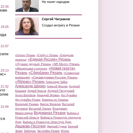
Не понят народом
 22:34
мове
Сергей Чиграков
Создал интригу в Рязани
 19:25
вода
 21:07
осили
«Атрон» Рязань
«Глобус» Рязань
«Городские
«Единая Россия» Рязань
проекты»
«Лучшие друзья» Рязань
«М5 Молл» Рязань
«Новая газета»
«Мещерская сторона»
 23:13
Рязань
«Сбербанк» Рязань
«Северная
нс»
компания»
«Справедливая Россия» Рязань
«Яблоко» Рязань
Александр Чайка
Александр Шерин
 21:32
Андрей
Алексей Фролов
что
Кашаев
Андрей Петруцкий
Андрей Красов
более
Аркадий Фомин
Антон Воробьев
Арт-Лужайка
Арт-лужайка Рязань
Беженцы из Украины
Валерий Рюмин
Виталий
Виктор Малюгин
 21:04
Артемов
Виталий Ларин
Владимир
Водоканал Рязани
Мимоглядов
Выборы в
Рязанской области
Выборы в Рязанскую городскую
тся
Думу
Выборы в Рязанскую областную Думу
Дашково-Песочня
Дмитрий Гудков
Евгений
Заборье
Игорь
Зызин
Застройка Рязани