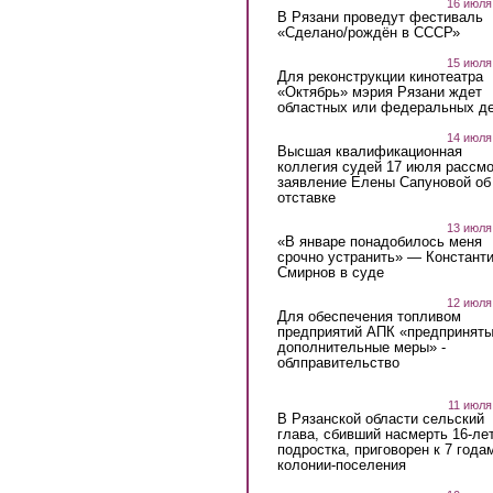
16 июля
В Рязани проведут фестиваль
«Сделано/рождён в СССР»
15 июля
Для реконструкции кинотеатра
«Октябрь» мэрия Рязани ждет
областных или федеральных де
14 июля
Высшая квалификационная
коллегия судей 17 июля рассмо
заявление Елены Сапуновой об
отставке
13 июля
«В январе понадобилось меня
срочно устранить» — Констант
Смирнов в суде
12 июля
Для обеспечения топливом
предприятий АПК «предпринят
дополнительные меры» -
облправительство
11 июля
В Рязанской области сельский
глава, сбивший насмерть 16-ле
подростка, приговорен к 7 года
колонии-поселения