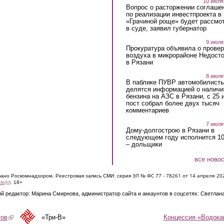
10 июля
Вопрос о расторжении соглаше
по реализации инвестпроекта в
«Грачиной роще» будет рассмо
в суде, заявил губернатор
9 июля
Прокуратура объявила о провер
воздуха в микрорайоне Недост
в Рязани
8 июля
В паблике ПУВР автомобилист
делятся информацией о наличи
бензина на АЗС в Рязани, с 25 
пост собрал более двух тысяч
комментариев
7 июля
Дому-долгострою в Рязани в
следующем году исполнится 10
– дольщики
все ново
ЭЛ № ФС 77 - 7826
1 от 14 апреля 20
овано Роскомнадзором. Реестровая запись СМИ: серия
(link sends e-mail)
om
. 18+
й редактор: Марина Смирнова, администратор сайта и аккаунтов в соцсетях: Светлан
Концессия «Водока
тов
(link is external)
«Три-В»