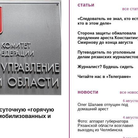
статьи
все ста
«Следователь не знал, кто ес
кто в этом деле»
Сторона защиты обжаловала
продление ареста Константин
Смирнову до конца августа
Путеводитель по уголовным
делам рязанских журналистов
Журналист? Будешь сидеть
Читайте нас в «Телеграме»
новости
все ново
6 августа
Олег Шалаев отпущен под
домашний арест
осуточную «горячую
 мобилизованных и
4 августа
Фото: аппарат губернатора
Рязанской области возглавил
выходец из Челябинска