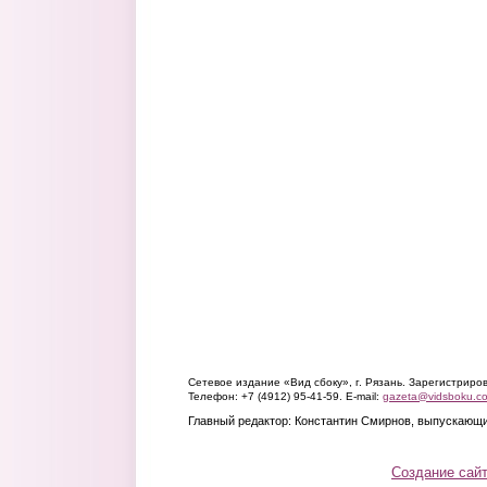
Сетевое издание «Вид сбоку», г. Рязань. Зарегистрир
Телефон: +7 (4912) 95-41-59. E-mail:
gazeta@vidsboku.c
Главный редактор: Константин Смирнов, выпускающи
Создание сай