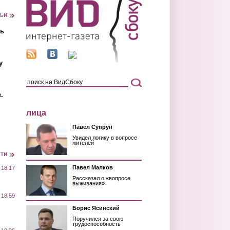
тьи
ть
у
.
лица
Павел Супрун
Увидел логику в вопросе
жителей
сти
Павел Малков
 18:17
Рассказал о «вопросе
выживания»
 18:59
Борис Ясинский
Поручился за свою
трудоспособность