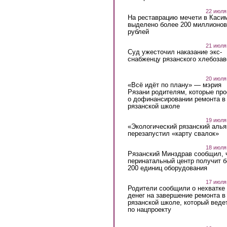
22 июля
На реставрацию мечети в Каси
выделено более 200 миллионов
рублей
21 июля
Суд ужесточил наказание экс-
снабженцу рязанского хлебоза
20 июля
«Всё идёт по плану» — мэрия
Рязани родителям, которые пр
о дофинансировании ремонта в
рязанской школе
19 июля
«Экологический рязанский алья
перезапустил «карту свалок»
18 июля
Рязанский Минздрав сообщил, 
перинатальный центр получит 
200 единиц оборудования
17 июля
Родители сообщили о нехватке
денег на завершение ремонта в
рязанской школе, который веде
по нацпроекту