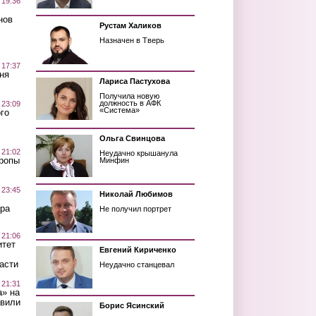
 19:36
нов
Рустам Халиков
Назначен в Тверь
 17:37
ня
Лариса Пастухова
Получила новую
должность в АФК
 23:09
«Система»
го
Ольга Свинцова
 21:02
Неудачно крышанула
Тропы
Минфин
 23:45
Николай Любимов
ра
Не получил портрет
 21:06
итет
Евгений Кириченко
асти
Неудачно станцевал
 21:31
а» на
авили
Борис Ясинский