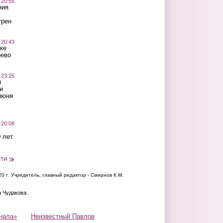
 20:55
ния
трен
 20:43
ке
оево
 23:25
ы
и
июня
 20:08
 лет
сти
20 г.
Учредитель, главный редактор - Смирнов К.М.
а Чудакова.
нала»
Неизвестный Павлов