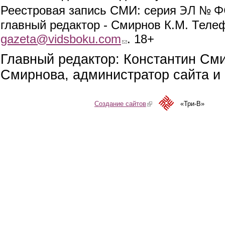
ЭЛ № ФС
Реестровая запись СМИ: серия
главный редактор - Смирнов К.М. Телефо
gazeta@vidsboku.com
(link sends e-mail)
. 18+
Главный редактор: Константин См
Смирнова, администратор сайта и 
Создание сайтов
(link is external)
«Три-В»