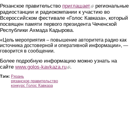
Рязанское правительство
приглашает
(link is external)
региональные
радиостанции и радиокомпании к участию во
Всероссийском фестивале «Голос Кавказа», который
посвящен памяти первого президента Чеченской
Республики Ахмада Кадырова.
«Цель мероприятия – повышение авторитета радио как
источника достоверной и оперативной информации», —
говорится в сообщении.
Более подробную информацию можно узнать на
сайте
www.golos-kavkaza.ru
(link is external)
.
Тэги:
Рязань
рязанское правительство
конкурс Голос Кавказа