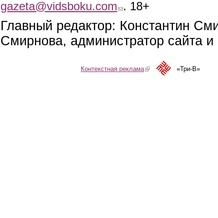
gazeta@vidsboku.com
(link sends e-mail)
. 18+
Главный редактор: Константин См
Смирнова, администратор сайта и 
Контекстная реклама
(link is external)
«Три-В»