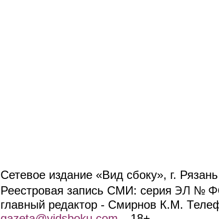
Сетевое издание «Вид сбоку», г. Рязан
ЭЛ № ФС
Реестровая запись СМИ: серия
главный редактор - Смирнов К.М. Телефо
gazeta@vidsboku.com
(link sends e-mail)
. 18+