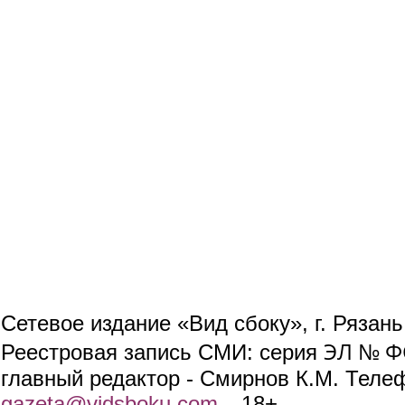
Сетевое издание «Вид сбоку», г. Рязан
ЭЛ № ФС
Реестровая запись СМИ: серия
главный редактор - Смирнов К.М. Телефо
gazeta@vidsboku.com
(link sends e-mail)
. 18+