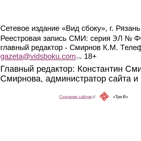
Сетевое издание «Вид сбоку», г. Рязан
ЭЛ № ФС
Реестровая запись СМИ: серия
главный редактор - Смирнов К.М. Телефо
gazeta@vidsboku.com
(link sends e-mail)
. 18+
Главный редактор: Константин См
Смирнова, администратор сайта и 
Создание сайтов
(link is external)
«Три-В»