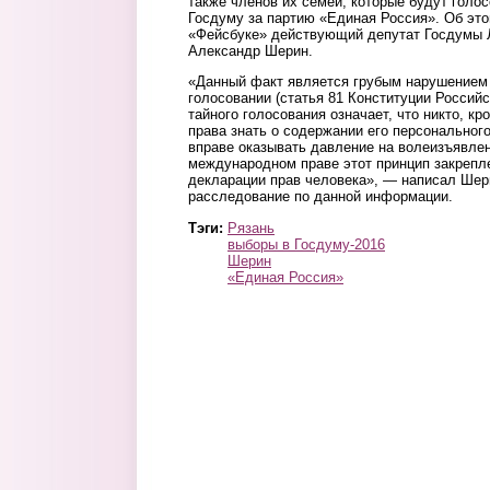
также членов их семей, которые будут голос
Госдуму за партию «Единая Россия». Об эт
«Фейсбуке» действующий депутат Госдумы 
Александр Шерин.
«Данный факт является грубым нарушением 
голосовании (статья 81 Конституции Россий
тайного голосования означает, что никто, к
права знать о содержании его персональног
вправе оказывать давление на волеизъявлен
международном праве этот принцип закрепл
декларации прав человека», — написал Шер
расследование по данной информации.
Тэги:
Рязань
выборы в Госдуму-2016
Шерин
«Единая Россия»