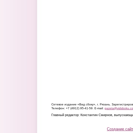
Сетевое издание «Вид сбоку», г. Рязань. Зарегистрир
Телефон: +7 (4912) 95-41-59. E-mail:
gazeta@vidsboku.c
Главный редактор: Константин Смирнов, выпускающи
Создание сай