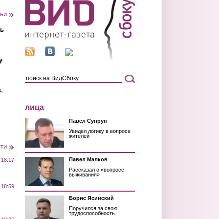
тьи
ть
у
.
лица
Павел Супрун
Увидел логику в вопросе
жителей
сти
Павел Малков
 18:17
Рассказал о «вопросе
выживания»
 18:59
Борис Ясинский
Поручился за свою
трудоспособность