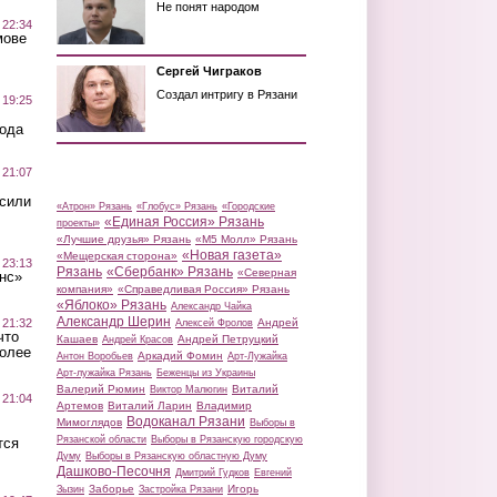
Не понят народом
 22:34
мове
Сергей Чиграков
Создал интригу в Рязани
 19:25
вода
 21:07
осили
«Атрон» Рязань
«Глобус» Рязань
«Городские
«Единая Россия» Рязань
проекты»
«Лучшие друзья» Рязань
«М5 Молл» Рязань
«Новая газета»
«Мещерская сторона»
 23:13
Рязань
«Сбербанк» Рязань
«Северная
нс»
компания»
«Справедливая Россия» Рязань
«Яблоко» Рязань
Александр Чайка
Александр Шерин
 21:32
Андрей
Алексей Фролов
что
Кашаев
Андрей Петруцкий
Андрей Красов
более
Аркадий Фомин
Антон Воробьев
Арт-Лужайка
Арт-лужайка Рязань
Беженцы из Украины
Валерий Рюмин
Виталий
Виктор Малюгин
 21:04
Артемов
Виталий Ларин
Владимир
Водоканал Рязани
Мимоглядов
Выборы в
Рязанской области
Выборы в Рязанскую городскую
тся
Думу
Выборы в Рязанскую областную Думу
Дашково-Песочня
Дмитрий Гудков
Евгений
Заборье
Игорь
Зызин
Застройка Рязани