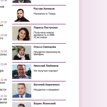
 19:36
нов
Рустам Халиков
Назначен в Тверь
 17:37
ня
Лариса Пастухова
Получила новую
должность в АФК
 23:09
«Система»
го
Ольга Свинцова
 21:02
Неудачно крышанула
Тропы
Минфин
 23:45
Николай Любимов
ра
Не получил портрет
 21:06
итет
Евгений Кириченко
асти
Неудачно станцевал
 21:31
а» на
авили
Борис Ясинский