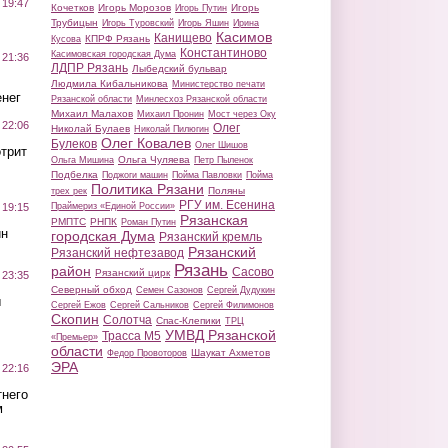
 19:47
Кочетков
Игорь Морозов
Игорь
Игорь Путин
Трубицын
Игорь Туровский
Игорь Яшин
Ирина
Касимов
Канищево
КПРФ Рязань
Кусова
Константиново
Касимовская городская Дума
 21:36
ЛДПР Рязань
Лыбедский бульвар
Людмила Кибальникова
Министерство печати
нег
Рязанской области
Минлесхоз Рязанской области
Михаил Малахов
Михаил Пронин
Мост через Оку
 22:06
Олег
Николай Булаев
Николай Пилюгин
Олег Ковалев
Булеков
Олег Шишов
трит
Ольга Чуляева
Ольга Мишина
Петр Пыленок
Подбелка
Поджоги машин
Пойма Павловки
Пойма
Политика Рязани
Поляны
трех рек
РГУ им. Есенина
Праймериз «Единой России»
 19:15
Рязанская
РМПТС
РНПК
Роман Путин
ин
городская Дума
Рязанский кремль
Рязанский
Рязанский нефтезавод
Рязань
район
Сасово
Рязанский цирк
 23:35
Северный обход
Семен Сазонов
Сергей Дудукин
ы
Сергей Ежов
Сергей Сальников
Сергей Филимонов
Скопин
Солотча
Спас-Клепики
ТРЦ
УМВД Рязанской
Трасса М5
«Премьер»
области
Шаукат Ахметов
Федор Провоторов
ЭРА
 22:16
тнего
м