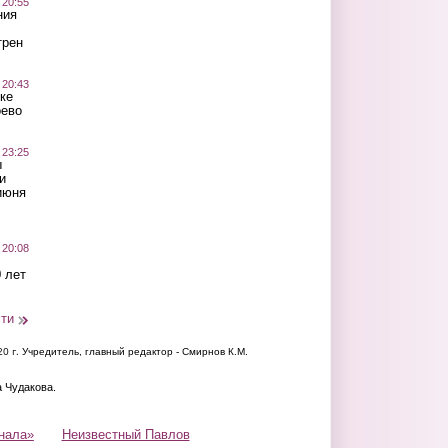
 20:55
ния
трен
 20:43
ке
оево
 23:25
ы
и
июня
 20:08
 лет
сти
20 г.
Учредитель, главный редактор - Смирнов К.М.
а Чудакова.
нала»
Неизвестный Павлов