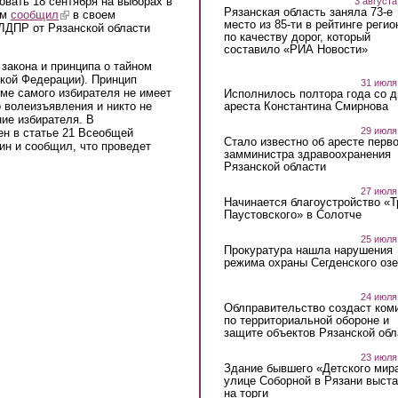
овать 18 сентября на выборах в
3 августа
Рязанская область заняла 73-е
ом
сообщил
(link is external)
в своем
место из 85-ти в рейтинге регио
ЛДПР от Рязанской области
по качеству дорог, который
составило «РИА Новости»
закона и принципа о тайном
ской Федерации). Принцип
31 июля
роме самого избирателя не имеет
Исполнилось полтора года со д
ареста Константина Смирнова
о волеизъявления и никто не
ие избирателя. В
29 июля
ен в статье 21 Всеобщей
Стало известно об аресте перво
ин и сообщил, что проведет
замминистра здравоохранения
Рязанской области
27 июля
Начинается благоустройство «
Паустовского» в Солотче
25 июля
Прокуратура нашла нарушения
режима охраны Сегденского озе
24 июля
Облправительство создаст ком
по территориальной обороне и
защите объектов Рязанской обл
23 июля
Здание бывшего «Детского мир
улице Соборной в Рязани выст
на торги