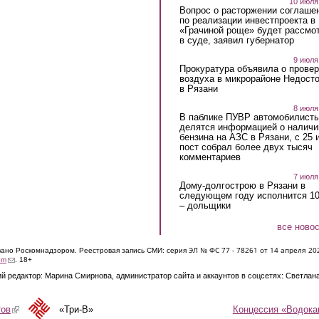
10 июля
Вопрос о расторжении соглаше
по реализации инвестпроекта в
«Грачиной роще» будет рассмо
в суде, заявил губернатор
9 июля
Прокуратура объявила о провер
воздуха в микрорайоне Недост
в Рязани
8 июля
В паблике ПУВР автомобилист
делятся информацией о наличи
бензина на АЗС в Рязани, с 25 
пост собрал более двух тысяч
комментариев
7 июля
Дому-долгострою в Рязани в
следующем году исполнится 10
– дольщики
все ново
ЭЛ № ФС 77 - 7826
1 от 14 апреля 20
овано Роскомнадзором. Реестровая запись СМИ: серия
(link sends e-mail)
om
. 18+
й редактор: Марина Смирнова, администратор сайта и аккаунтов в соцсетях: Светлан
Концессия «Водока
тов
(link is external)
«Три-В»