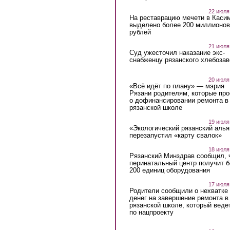
22 июля
На реставрацию мечети в Каси
выделено более 200 миллионов
рублей
21 июля
Суд ужесточил наказание экс-
снабженцу рязанского хлебоза
20 июля
«Всё идёт по плану» — мэрия
Рязани родителям, которые пр
о дофинансировании ремонта в
рязанской школе
19 июля
«Экологический рязанский алья
перезапустил «карту свалок»
18 июля
Рязанский Минздрав сообщил, 
перинатальный центр получит 
200 единиц оборудования
17 июля
Родители сообщили о нехватке
денег на завершение ремонта в
рязанской школе, который веде
по нацпроекту