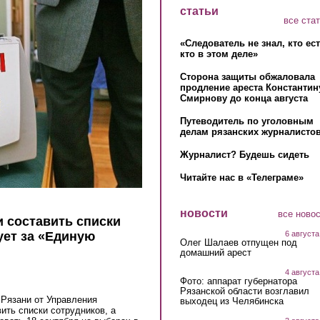
статьи
все ста
«Следователь не знал, кто ес
кто в этом деле»
Сторона защиты обжаловала
продление ареста Константин
Смирнову до конца августа
Путеводитель по уголовным
делам рязанских журналистов
Журналист? Будешь сидеть
Читайте нас в «Телеграме»
новости
все ново
 составить списки
6 августа
ует за «Единую
Олег Шалаев отпущен под
домашний арест
4 августа
Фото: аппарат губернатора
Рязанской области возглавил
 Рязани от Управления
выходец из Челябинска
ить списки сотрудников, а