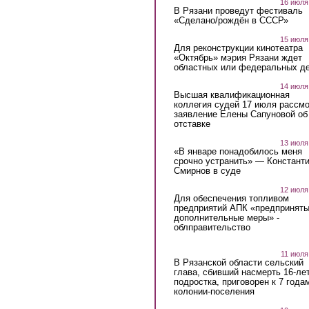
16 июля
В Рязани проведут фестиваль
«Сделано/рождён в СССР»
15 июля
Для реконструкции кинотеатра
«Октябрь» мэрия Рязани ждет
областных или федеральных де
14 июля
Высшая квалификационная
коллегия судей 17 июля рассмо
заявление Елены Сапуновой об
отставке
13 июля
«В январе понадобилось меня
срочно устранить» — Констант
Смирнов в суде
12 июля
Для обеспечения топливом
предприятий АПК «предпринят
дополнительные меры» -
облправительство
11 июля
В Рязанской области сельский
глава, сбивший насмерть 16-ле
подростка, приговорен к 7 года
колонии-поселения