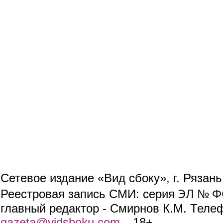
Сетевое издание «Вид сбоку», г. Рязан
ЭЛ № ФС
Реестровая запись СМИ: серия
главный редактор - Смирнов К.М. Телефо
gazeta@vidsboku.com
(link sends e-mail)
. 18+