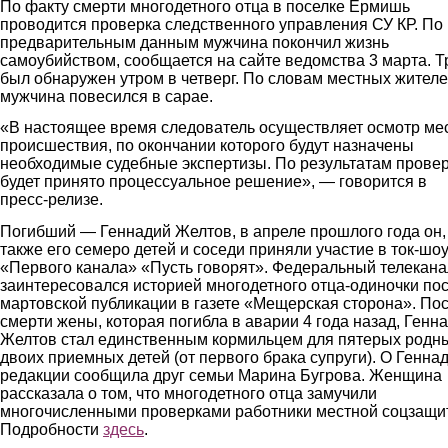
По факту смерти многодетного отца в поселке Ермишь
проводится проверка следственного управления СУ КР. По
предварительным данным мужчина покончил жизнь
самоубийством, сообщается на сайте ведомства 3 марта. Т
был обнаружен утром в че
т
верг.
По словам местных жителе
мужчина повесился в сарае.
«
В настоящее время следователь осуществляет осмотр ме
происшествия, по окончании которого будут назначены
необходимые судебные экспертизы. По результатам прове
будет принято процессуальное решени
е», — говорится в
пресс-релизе.
Погибший — Геннадий Желтов, в апреле прошлого года он,
также его семеро детей и соседи приняли участие в ток-шо
«Первого канала» «Пусть говорят».
Федеральный телекана
заинтересовался историей многодетного отца-одиночки по
мартовской публикации в газете «Мещерская сторона». По
смерти жены, которая погибла в аварии 4 года назад, Генн
Желтов стал единственным кормильцем для пятерых родн
двоих приемных детей (от первого брака супруги). О Генна
редакции сообщила друг семьи Марина Бугрова. Женщина
рассказала о том, что многодетного отца замучили
многочисленными проверками работники местной соцзащи
Подробности
здесь
.