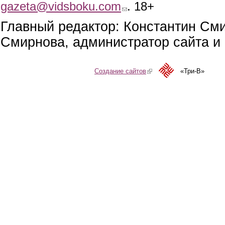
gazeta@vidsboku.com
(link sends e-mail)
. 18+
Главный редактор: Константин См
Смирнова, администратор сайта и 
Создание сайтов
(link is external)
«Три-В»