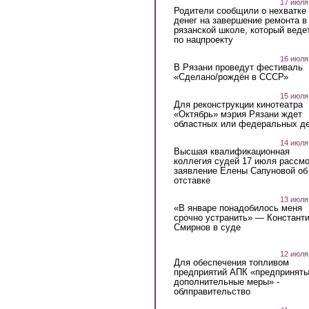
17 июля
Родители сообщили о нехватке
денег на завершение ремонта в
рязанской школе, который веде
по нацпроекту
16 июля
В Рязани проведут фестиваль
«Сделано/рождён в СССР»
15 июля
Для реконструкции кинотеатра
«Октябрь» мэрия Рязани ждет
областных или федеральных де
14 июля
Высшая квалификационная
коллегия судей 17 июля рассмо
заявление Елены Сапуновой об
отставке
13 июля
«В январе понадобилось меня
срочно устранить» — Констант
Смирнов в суде
12 июля
Для обеспечения топливом
предприятий АПК «предпринят
дополнительные меры» -
облправительство