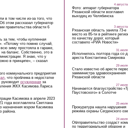
4 августа
Фото: аппарат губернатора
Рязанской области возглавил
выходец из Челябинска
 в том числе из-за того, что
 Об этом рассказал губернатор
ии правительства области 6
3 августа
Рязанская область заняла 73-е
место из 85-ти в рейтинге регио
по качеству дорог, который
ь за тем, чтобы купленная
составило «РИА Новости»
». «Потому что помню случай,
 всю зиму простояла в гараже,
31 июля
 на баланс. Собственно, это в
Исполнилось полтора года со д
инистрации. Я знаю, что у
ареста Константина Смирнова
ожно в принципе», – сказал
29 июля
Стало известно об аресте перво
замминистра здравоохранения
ного коммунального предприятия
Рязанской области
щал
, что проблема в недостатке
м руководит
осужденная
за
27 июля
вления ЖКХ Касимова Лариса
Начинается благоустройство «
Паустовского» в Солотче
рации Касимова в апреле 2023
21 года возглавляла Светлана
25 июля
Прокуратура нашла нарушения
о назначения мэром Касимова
режима охраны Сегденского озе
о района.
24 июля
Облправительство создаст ком
по территориальной обороне и