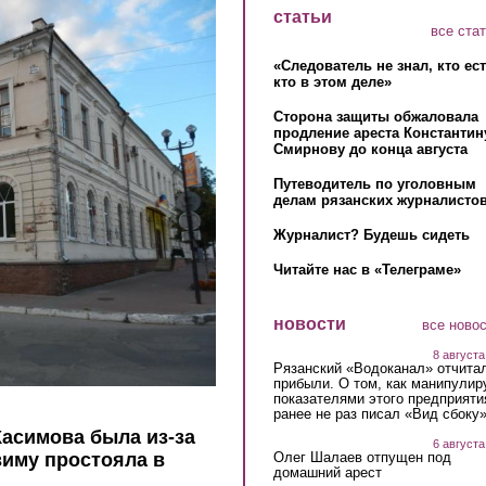
статьи
все ста
«Следователь не знал, кто ес
кто в этом деле»
Сторона защиты обжаловала
продление ареста Константин
Смирнову до конца августа
Путеводитель по уголовным
делам рязанских журналистов
Журналист? Будешь сидеть
Читайте нас в «Телеграме»
новости
все ново
8 августа
Рязанский «Водоканал» отчита
прибыли. О том, как манипулир
показателями этого предприяти
ранее не раз писал «Вид сбоку
асимова была из-за
6 августа
Олег Шалаев отпущен под
зиму простояла в
домашний арест