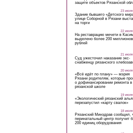
защите объектов Рязанской обл
23 июля
Здание бывшего «Детского мир
улице Соборной в Рязани выст
на торги
22 июля
На реставрацию мечети в Каси
выделено более 200 миллионов
рублей
21 июля
Суд ужесточил наказание экс-
снабженцу рязанского хлебоза
20 июля
«Всё идёт по плану» — мэрия
Рязани родителям, которые пр
о дофинансировании ремонта в
рязанской школе
19 июля
«Экологический рязанский алья
перезапустил «карту свалок»
18 июля
Рязанский Минздрав сообщил, 
перинатальный центр получит 
200 единиц оборудования