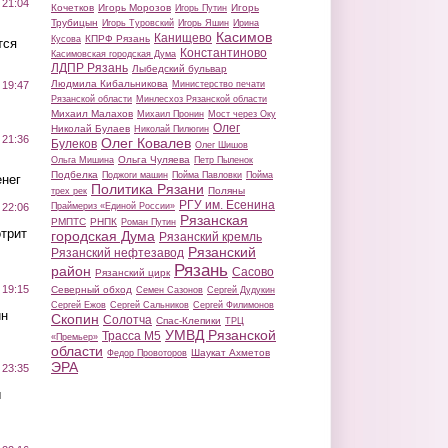
 21:04
Кочетков
Игорь Морозов
Игорь
Игорь Путин
Трубицын
Игорь Туровский
Игорь Яшин
Ирина
Касимов
Канищево
КПРФ Рязань
Кусова
тся
Константиново
Касимовская городская Дума
ЛДПР Рязань
Лыбедский бульвар
Людмила Кибальникова
Министерство печати
 19:47
Рязанской области
Минлесхоз Рязанской области
Михаил Малахов
Михаил Пронин
Мост через Оку
Олег
Николай Булаев
Николай Пилюгин
 21:36
Олег Ковалев
Булеков
Олег Шишов
Ольга Чуляева
Ольга Мишина
Петр Пыленок
Подбелка
Поджоги машин
Пойма Павловки
Пойма
нег
Политика Рязани
Поляны
трех рек
РГУ им. Есенина
Праймериз «Единой России»
 22:06
Рязанская
РМПТС
РНПК
Роман Путин
трит
городская Дума
Рязанский кремль
Рязанский
Рязанский нефтезавод
Рязань
район
Сасово
Рязанский цирк
 19:15
Северный обход
Семен Сазонов
Сергей Дудукин
Сергей Ежов
Сергей Сальников
Сергей Филимонов
ин
Скопин
Солотча
Спас-Клепики
ТРЦ
УМВД Рязанской
Трасса М5
«Премьер»
области
Шаукат Ахметов
Федор Провоторов
ЭРА
 23:35
ы