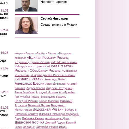
Не понят народом
асти
 21:31
а» на
авили
Сергей Чиграков
Создал интригу в Рязани
 22:34
мове
 19:25
«Атрон» Рязань
«Глобус» Рязань
«Городские
«Единая Россия» Рязань
проекты»
вода
«Лучшие друзья» Рязань
«М5 Молл» Рязань
«Новая газета»
«Мещерская сторона»
 21:07
Рязань
«Сбербанк» Рязань
«Северная
компания»
«Справедливая Россия» Рязань
осили
«Яблоко» Рязань
Александр Чайка
Александр Шерин
Андрей
Алексей Фролов
Кашаев
Андрей Петруцкий
Андрей Красов
 23:13
Аркадий Фомин
Антон Воробьев
Арт-Лужайка
нс»
Арт-лужайка Рязань
Беженцы из Украины
Валерий Рюмин
Виталий
Виктор Малюгин
Артемов
Виталий Ларин
Владимир
 21:32
Водоканал Рязани
Мимоглядов
Выборы в
что
Рязанской области
Выборы в Рязанскую городскую
более
Думу
Выборы в Рязанскую областную Думу
Дашково-Песочня
Дмитрий Гудков
Евгений
Заборье
Игорь
Зызин
Застройка Рязани