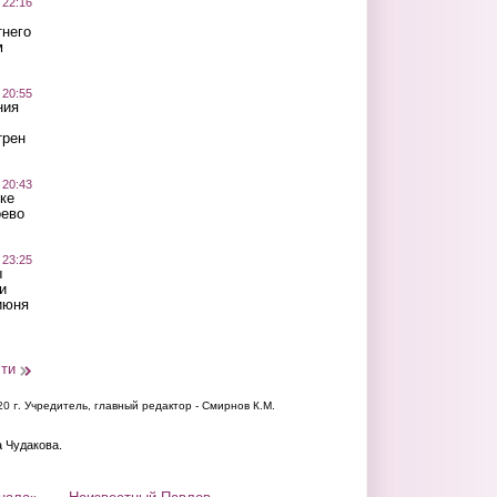
 22:16
тнего
м
 20:55
ния
трен
 20:43
ке
оево
 23:25
ы
и
июня
сти
20 г.
Учредитель, главный редактор - Смирнов К.М.
а Чудакова.
нала»
Неизвестный Павлов