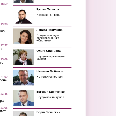
 18:59
Рустам Халиков
Назначен в Тверь
 19:36
Лариса Пастухова
нов
Получила новую
должность в АФК
«Система»
 17:37
ня
Ольга Свинцова
Неудачно крышанула
Минфин
 23:09
го
Николай Любимов
Не получил портрет
 21:02
Тропы
Евгений Кириченко
 23:45
Неудачно станцевал
ра
 21:06
итет
Борис Ясинский