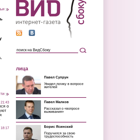
тьи
ть
у
.
лица
Павел Супрун
Увидел логику в вопросе
жителей
сти
Павел Малков
 21:43
лся о
Рассказал о «вопросе
уют
выживания»
я
»
Борис Ясинский
 18:17
Поручился за свою
трудоспособность