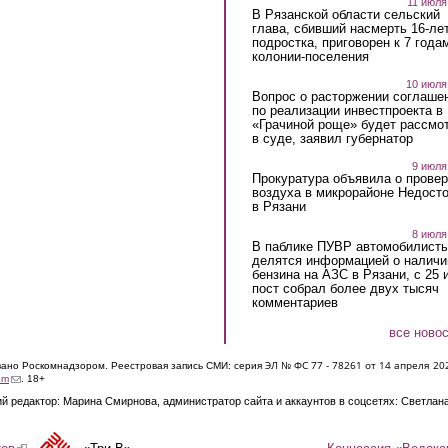
11 июля
В Рязанской области сельский
глава, сбивший насмерть 16-ле
подростка, приговорен к 7 года
колонии-поселения
10 июля
Вопрос о расторжении соглаше
по реализации инвестпроекта в
«Грачиной роще» будет рассмо
в суде, заявил губернатор
9 июля
Прокуратура объявила о провер
воздуха в микрорайоне Недост
в Рязани
8 июля
В паблике ПУВР автомобилист
делятся информацией о наличи
бензина на АЗС в Рязани, с 25 
пост собрал более двух тысяч
комментариев
все ново
ЭЛ № ФС 77 - 7826
1 от 14 апреля 20
овано Роскомнадзором. Реестровая запись СМИ: серия
(link sends e-mail)
om
. 18+
й редактор: Марина Смирнова, администратор сайта и аккаунтов в соцсетях: Светлан
Концессия «Водока