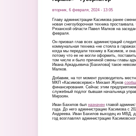
вторник, 6 февраля, 2024 - 13:05
Главу администрации Касимова ранее сменили
новая снегоуборочная техника простаивала.
Рязанской области Павел Малков на заседан
февраля.
Он призвал глав всех администраций следит
коммунальная техника «не стояла в гаражах
когда мы передали технику в Касимов, и она
потому что ее не могли оформить, поставить
том числе и было причиной смены главы адм
Ивана Аркадьевича [Бахилова] такое невозм
Малков.
Добавим, на тот момент руководитель мест
МКП «Касимовсервис» Михаил Жуков
сооб
финансирования. Сейчас этим предприятие
служебный подлог бывшая начальница упра
Мирзоян.
Иван Бахилов был
назначен
главой админист
года. До него администрацию Касимова с 20
Андреева. Иван Бахилов выходец из МВД, д
год возглавлял администрацию Касимовског