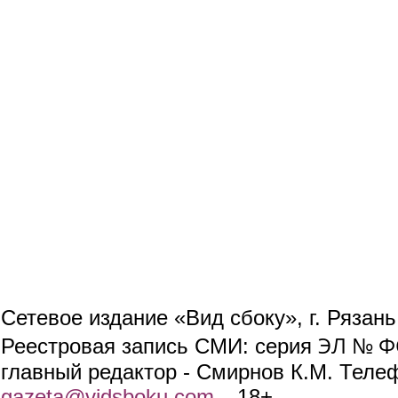
Сетевое издание «Вид сбоку», г. Рязан
ЭЛ № ФС
Реестровая запись СМИ: серия
главный редактор - Смирнов К.М. Телефо
gazeta@vidsboku.com
(link sends e-mail)
. 18+