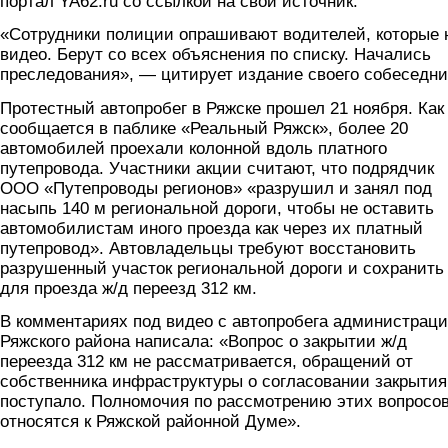
портал YA62.ru со ссылкой на свой источник.
«Сотрудники полиции опрашивают водителей, которые 
видео. Берут со всех объяснения по списку. Начались
преследования», — цитирует издание своего собеседни
Протестный автопробег в Ряжске прошел 21 ноября. Как
сообщается в паблике «Реальный Ряжск», более 20
автомобилей проехали колонной вдоль платного
путепровода. Участники акции считают, что подрядчик
ООО «Путепроводы регионов» «разрушил и занял под
насыпь 140 м региональной дороги, чтобы не оставить
автомобилистам иного проезда как через их платный
путепровод». Автовладельцы требуют восстановить
разрушенный участок региональной дороги и сохранить
для проезда ж/д переезд 312 км.
В комментариях под видео с автопробега администрац
Ряжского района написала: «Вопрос о закрытии ж/д
переезда 312 км не рассматривается, обращений от
собственника инфраструктуры о согласовании закрытия
поступало. Полномочия по рассмотрению этих вопросо
относятся к Ряжской районной Думе».