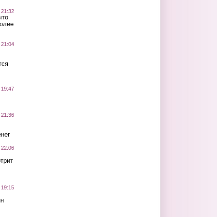
 21:32
что
более
 21:04
тся
 19:47
 21:36
нег
 22:06
трит
 19:15
ин