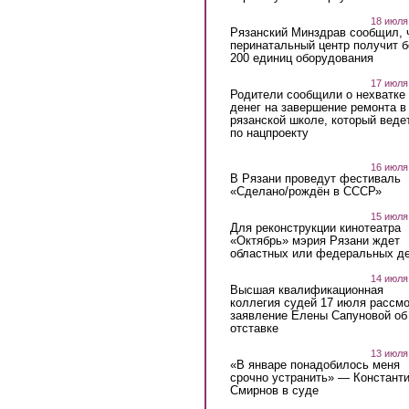
18 июля
Рязанский Минздрав сообщил, 
перинатальный центр получит 
200 единиц оборудования
17 июля
Родители сообщили о нехватке
денег на завершение ремонта в
рязанской школе, который веде
по нацпроекту
16 июля
В Рязани проведут фестиваль
«Сделано/рождён в СССР»
15 июля
Для реконструкции кинотеатра
«Октябрь» мэрия Рязани ждет
областных или федеральных де
14 июля
Высшая квалификационная
коллегия судей 17 июля рассмо
заявление Елены Сапуновой об
отставке
13 июля
«В январе понадобилось меня
срочно устранить» — Констант
Смирнов в суде