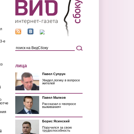
ил
3-е
со
лица
Павел Супрун
Увидел логику в вопросе
жителей
й
Павел Малков
о
лотче
Рассказал о «вопросе
выживания»
ения
Борис Ясинский
Поручился за свою
трудоспособность
й