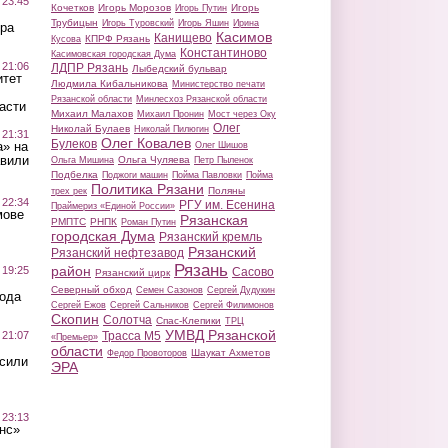
 23:45
Кочетков
Игорь Морозов
Игорь
Игорь Путин
Трубицын
Игорь Туровский
Игорь Яшин
Ирина
ра
Касимов
Канищево
КПРФ Рязань
Кусова
Константиново
Касимовская городская Дума
 21:06
ЛДПР Рязань
Лыбедский бульвар
итет
Людмила Кибальникова
Министерство печати
Рязанской области
Минлесхоз Рязанской области
асти
Михаил Малахов
Михаил Пронин
Мост через Оку
Олег
Николай Булаев
Николай Пилюгин
 21:31
Олег Ковалев
Булеков
а» на
Олег Шишов
авили
Ольга Чуляева
Ольга Мишина
Петр Пыленок
Подбелка
Поджоги машин
Пойма Павловки
Пойма
Политика Рязани
Поляны
трех рек
 22:34
РГУ им. Есенина
Праймериз «Единой России»
мове
Рязанская
РМПТС
РНПК
Роман Путин
городская Дума
Рязанский кремль
Рязанский
Рязанский нефтезавод
Рязань
район
 19:25
Сасово
Рязанский цирк
Северный обход
Семен Сазонов
Сергей Дудукин
вода
Сергей Ежов
Сергей Сальников
Сергей Филимонов
Скопин
Солотча
Спас-Клепики
ТРЦ
УМВД Рязанской
 21:07
Трасса М5
«Премьер»
области
Шаукат Ахметов
Федор Провоторов
осили
ЭРА
 23:13
нс»