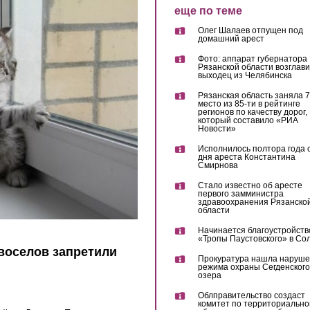
еще по теме
Олег Шалаев отпущен под
домашний арест
Фото: аппарат губернатора
Рязанской области возглав
выходец из Челябинска
Рязанская область заняла 7
место из 85-ти в рейтинге
регионов по качеству дорог,
который составило «РИА
Новости»
Исполнилось полтора года 
дня ареста Константина
Смирнова
Стало известно об аресте
первого замминистра
здравоохранения Рязанско
области
Начинается благоустройств
«Тропы Паустовского» в Со
воселов запретили
Прокуратура нашла наруш
режима охраны Сегденского
озера
Облправительство создаст
комитет по территориально