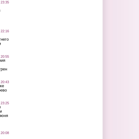
 23:35
ы
 22:16
тнего
м
 20:55
ния
трен
 20:43
ке
оево
 23:25
ы
и
июня
 20:08