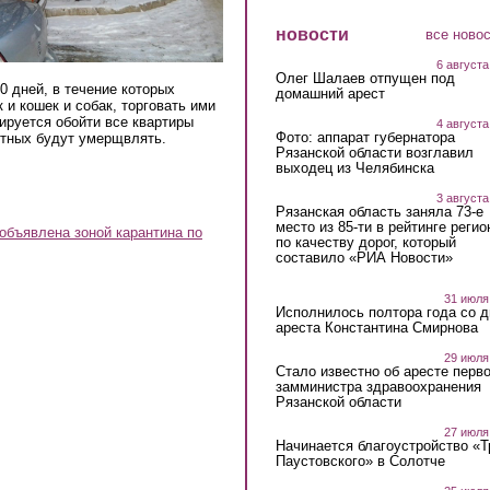
новости
все ново
6 августа
Олег Шалаев отпущен под
0 дней, в течение которых
домашний арест
 и кошек и собак, торговать ими
ируется обойти все квартиры
4 августа
Фото: аппарат губернатора
отных будут умерщвлять.
Рязанской области возглавил
выходец из Челябинска
3 августа
Рязанская область заняла 73-е
место из 85-ти в рейтинге регио
объявлена зоной карантина по
по качеству дорог, который
составило «РИА Новости»
31 июля
Исполнилось полтора года со д
ареста Константина Смирнова
29 июля
Стало известно об аресте перво
замминистра здравоохранения
Рязанской области
27 июля
Начинается благоустройство «
Паустовского» в Солотче