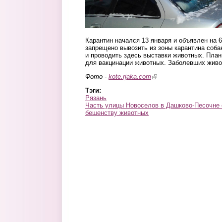
Карантин начался 13 января и объявлен на 6
запрещено вывозить из зоны карантина собак
и проводить здесь выставки животных. План
для вакцинации животных. Заболевших жив
Фото -
kote.rjaka.com
(link is external)
Тэги:
Рязань
Часть улицы Новоселов в Дашково-Песочне 
бешенству животных