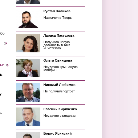
Рустам Халиков
Назначен в Тверь
200
Лариса Пастухова
Получила новую
следующая ›
должность в АФК
«Система»
Ольга Свинцова
тьи
Неудачно крышанула
Минфин
ть
Николай Любимов
Не получил портрет
у
Евгений Кириченко
.
Неудачно станцевал
Борис Ясинский