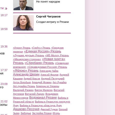
Не понят народом
сти
 18:17
Сергей Чиграков
Создал интригу в Рязани
 18:59
 19:36
«Атрон» Рязань
«Глобус» Рязань
«Городские
«Единая Россия» Рязань
проекты»
нов
«Лучшие друзья» Рязань
«М5 Молл» Рязань
«Новая газета»
«Мещерская сторона»
Рязань
«Сбербанк» Рязань
«Северная
компания»
«Справедливая Россия» Рязань
 17:37
«Яблоко» Рязань
Александр Чайка
ня
Александр Шерин
Андрей
Алексей Фролов
Кашаев
Андрей Петруцкий
Андрей Красов
Аркадий Фомин
Антон Воробьев
Арт-Лужайка
 23:09
Арт-лужайка Рязань
Беженцы из Украины
го
Валерий Рюмин
Виталий
Виктор Малюгин
Артемов
Виталий Ларин
Владимир
Водоканал Рязани
Мимоглядов
Выборы в
 21:02
Рязанской области
Выборы в Рязанскую городскую
Тропы
Думу
Выборы в Рязанскую областную Думу
Дашково-Песочня
Дмитрий Гудков
Евгений
Заборье
Игорь
Зызин
Застройка Рязани