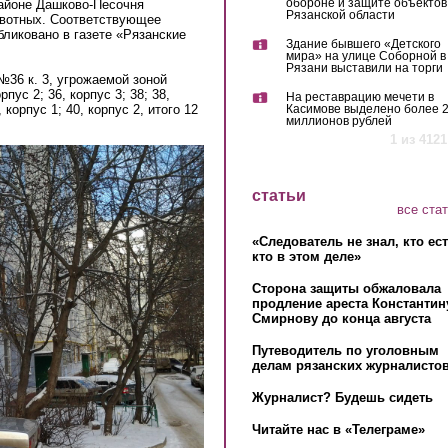
обороне и защите объектов
айоне Дашково-Песочня
Рязанской области
ивотных. Соответствующее
ликовано в газете «Рязанские
Здание бывшего «Детского
мира» на улице Соборной в
Рязани выставили на торги
36 к. 3, угрожаемой зоной
пус 2; 36, корпус 3; 38; 38,
На реставрацию мечети в
 корпус 1; 40, корпус 2, итого 12
Касимове выделено более 
миллионов рублей
1 из 4121
статьи
все ста
«Следователь не знал, кто ес
кто в этом деле»
Сторона защиты обжаловала
продление ареста Константин
Смирнову до конца августа
Путеводитель по уголовным
делам рязанских журналистов
Журналист? Будешь сидеть
Читайте нас в «Телеграме»