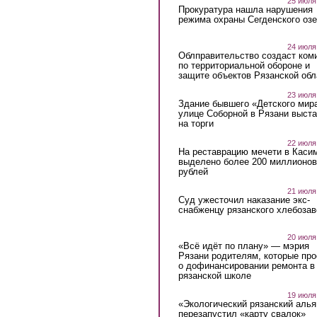
25 июля
Прокуратура нашла нарушения
режима охраны Сегденского озе
24 июля
Облправительство создаст ком
по территориальной обороне и
защите объектов Рязанской обл
23 июля
Здание бывшего «Детского мир
улице Соборной в Рязани выст
на торги
22 июля
На реставрацию мечети в Каси
выделено более 200 миллионов
рублей
21 июля
Суд ужесточил наказание экс-
снабженцу рязанского хлебоза
20 июля
«Всё идёт по плану» — мэрия
Рязани родителям, которые пр
о дофинансировании ремонта в
рязанской школе
19 июля
«Экологический рязанский алья
перезапустил «карту свалок»