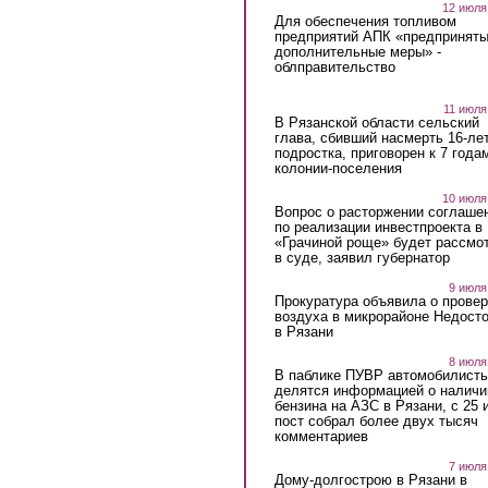
12 июля
Для обеспечения топливом
предприятий АПК «предпринят
дополнительные меры» -
облправительство
11 июля
В Рязанской области сельский
глава, сбивший насмерть 16-ле
подростка, приговорен к 7 года
колонии-поселения
10 июля
Вопрос о расторжении соглаше
по реализации инвестпроекта в
«Грачиной роще» будет рассмо
в суде, заявил губернатор
9 июля
Прокуратура объявила о провер
воздуха в микрорайоне Недост
в Рязани
8 июля
В паблике ПУВР автомобилист
делятся информацией о наличи
бензина на АЗС в Рязани, с 25 
пост собрал более двух тысяч
комментариев
7 июля
Дому-долгострою в Рязани в