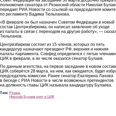
Совет Федерации на заседании 30 марта досрочно прекрат
полномочия сенатора от Рязанской области Николая Булае
передает РИА Новости со ссылкой на председателя комите
по регламенту Вадима Тюльпанова.
«В феврале он был назначен Советом Федерации в новый
состав Центризбиркома, он написал заявление об уходе
из палаты в связи с переходом на другую работу», — сказа
Тюльпанов.
Центризбирком состоит из 15 членов, которых по пять
кандидатур назначают президент РФ, верхняя и нижняя
палаты парламента. Совфед определился с пятью членами
ЦИК в феврале, в их числе оказался сенатор Булаев.
По данным агентства, на первое заседание в новом состав
ЦИК соберётся 28 марта, на нем, как ожидается, будет избр
председатель комиссии. Ранее сенатор Екатерина Лахова
в беседе с РИА Новости в числе возможных претендентов
на должность главы ЦИК называла кандидатуру Булаева.
Тэги:
Рязань
Николай Булаев идет в ЦИК