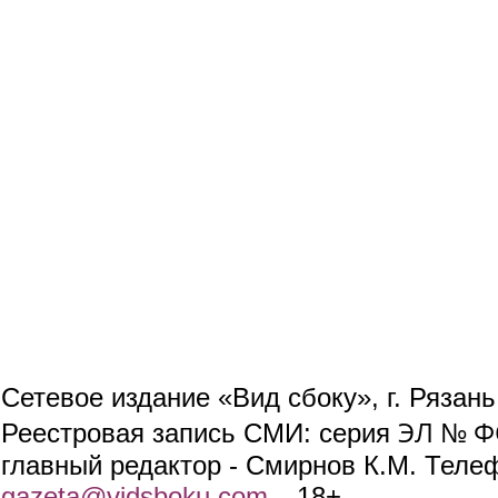
Сетевое издание «Вид сбоку», г. Рязан
ЭЛ № ФС
Реестровая запись СМИ: серия
главный редактор - Смирнов К.М. Телефо
gazeta@vidsboku.com
(link sends e-mail)
. 18+