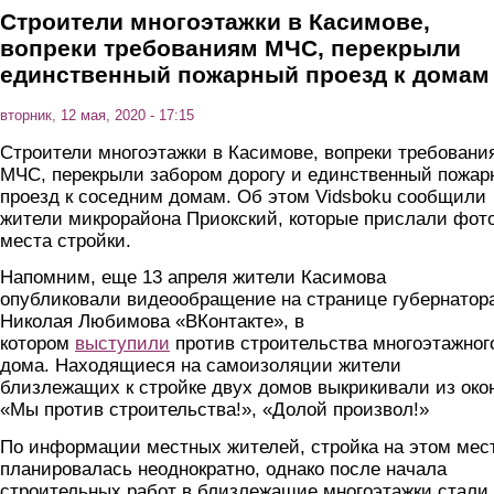
Строители многоэтажки в Касимове,
вопреки требованиям МЧС, перекрыли
единственный пожарный проезд к домам
вторник, 12 мая, 2020 - 17:15
Строители многоэтажки в Касимове, вопреки требовани
МЧС, перекрыли забором дорогу и единственный пожа
проезд к соседним домам. Об этом Vidsboku сообщили
жители микрорайона Приокский, которые прислали фото
места стройки.
Напомним, еще 13 апреля жители Касимова
опубликовали видеообращение на странице губернатор
Николая Любимова «ВКонтакте», в
котором
выступили
против строительства многоэтажног
дома. Находящиеся на самоизоляции жители
близлежащих к стройке двух домов выкрикивали из око
«Мы против строительства!», «Долой произвол!»
По информации местных жителей, стройка на этом мес
планировалась неоднократно, однако после начала
строительных работ в близлежащие многоэтажки стали