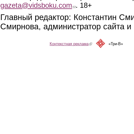
gazeta@vidsboku.com
(link sends e-mail)
. 18+
Главный редактор: Константин См
Смирнова, администратор сайта и 
Контекстная реклама
(link is external)
«Три-В»