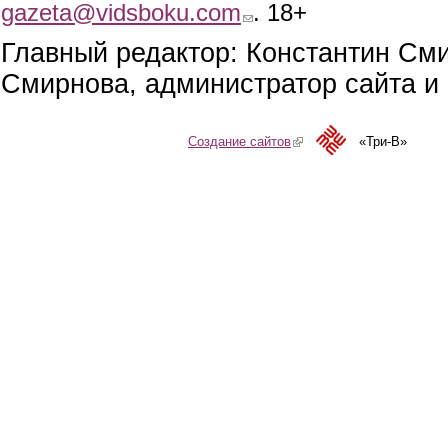
gazeta@vidsboku.com
(link sends e-mail)
. 18+
Главный редактор: Константин См
Смирнова, администратор сайта и 
Создание сайтов
(link is external)
«Три-В»