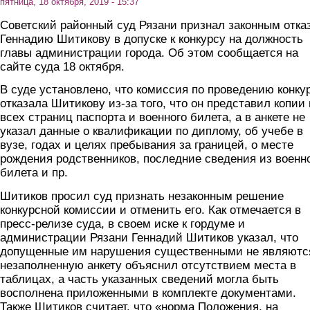
пятница, 18 октября, 2019 - 15:37
Советский районный суд Рязани признал законным отка
Геннадию Шитикову в допуске к конкурсу на должность
главы администрации города. Об этом сообщается на
сайте суда 18 октября.
В суде установлено, что комиссия по проведению конку
отказала Шитикову из-за того, что он представил копии 
всех страниц паспорта и военного билета, а в анкете не
указал данные о квалификации по диплому, об учебе в
вузе, годах и целях пребывания за границей, о месте
рождения родственников, последние сведения из военн
билета и пр.
Шитиков просил суд признать незаконным решение
конкурсной комиссии и отменить его. Как отмечается в
пресс-релизе суда, в своем иске к гордуме и
администрации Рязани Геннадий Шитиков указал, что
допущенные им нарушения существенными не являются
незаполненную анкету объяснил отсутствием места в
таблицах, а часть указанных сведений могла быть
восполнена приложенными в комплекте документами.
Также Шитиков считает, что «норма Положения, на