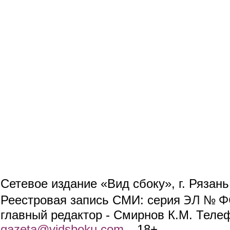
Сетевое издание «Вид сбоку», г. Рязан
ЭЛ № ФС
Реестровая запись СМИ: серия
главный редактор - Смирнов К.М. Телефо
gazeta@vidsboku.com
(link sends e-mail)
. 18+