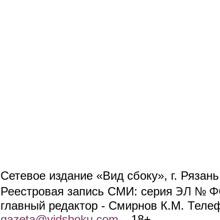
Сетевое издание «Вид сбоку», г. Рязан
ЭЛ № ФС
Реестровая запись СМИ: серия
главный редактор - Смирнов К.М. Телефо
gazeta@vidsboku.com
(link sends e-mail)
. 18+