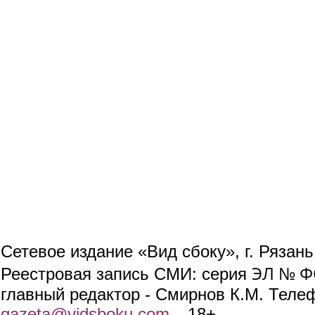
Сетевое издание «Вид сбоку», г. Рязан
ЭЛ № ФС
Реестровая запись СМИ: серия
главный редактор - Смирнов К.М. Телефо
gazeta@vidsboku.com
(link sends e-mail)
. 18+