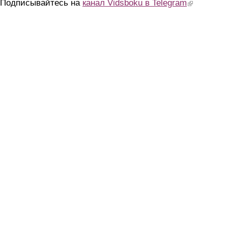
Подписывайтесь на
канал Vidsboku в Telegram
(link is extern