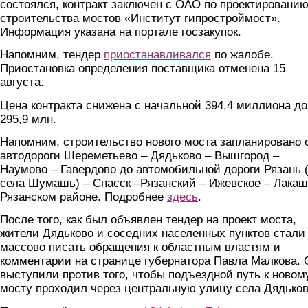
состоялся, контракт заключен с ОАО по проектировани
строительства мостов «Институт гипростроймост».
Информация указана на портале госзакупок.
Напомним, тендер
приостанавливался
по жалобе.
Приостановка определения поставщика отменена 15
августа.
Цена контракта снижена с начальной 394,4 миллиона до
295,9 млн.
Напомним, строительство нового моста запланировано 
автодороги Шереметьево – Дядьково – Вышгород –
Наумово – Гавердово до автомобильной дороги Рязань 
села Шумашь) – Спасск –Рязанский – Ижевское – Лакаш
Рязанском районе. Подробнее
здесь
.
После того, как был объявлен тендер на проект моста,
жители Дядьково и соседних населенных пунктов стали
массово писать обращения к областным властям и
комментарии на странице губернатора Павла Малкова. 
выступили против того, чтобы подъездной путь к новом
мосту проходил через центральную улицу села Дядьков